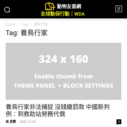
動物友善網
全球動保行動｜WDA
Home
Tags
養鳥行家
Tag: 養鳥行家
養鳥行家非法捕捉 沒錢繳罰款 中國新判
例：到救助站勞務代償
吳 昱賢
-
2020-12-02
0