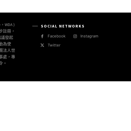
e，WDA )
SOCIAL NETWORKS
同步註冊，
Facebook
Instagram
倡議發起
動為使
Twitter
社團法人世
事處，專
令。