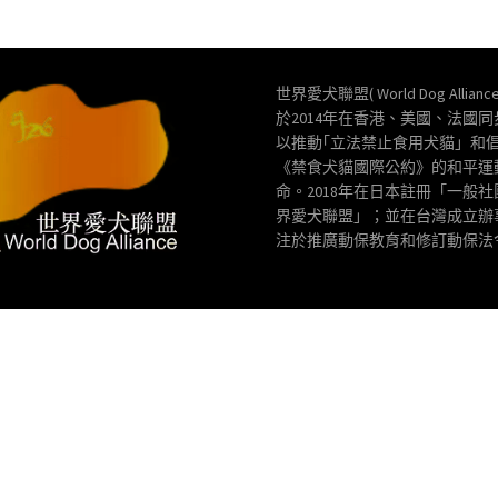
世界愛犬聯盟( World Dog Allianc
於2014年在香港、美國、法國
以推動｢立法禁止食用犬貓」和
《禁食犬貓國際公約》的和平運
命。2018年在日本註冊「一般
界愛犬聯盟」；並在台灣成立辦
注於推廣動保教育和修訂動保法