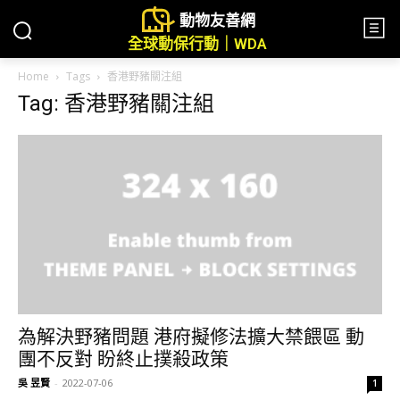
動物友善網
全球動保行動｜WDA
Home
Tags
香港野豬關注組
Tag: 香港野豬關注組
為解決野豬問題 港府擬修法擴大禁餵區 動
團不反對 盼終止撲殺政策
吳 昱賢
-
2022-07-06
1