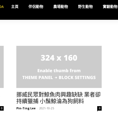
DA
主頁
伴侶動物
農場動物
野生動物
實驗動物
鯨
挪威民眾對鯨魚肉興趣缺缺 業者卻
持續獵捕 小鬚鯨淪為狗飼料
Pin-Ting Lee
-
2021-10-25
0
0