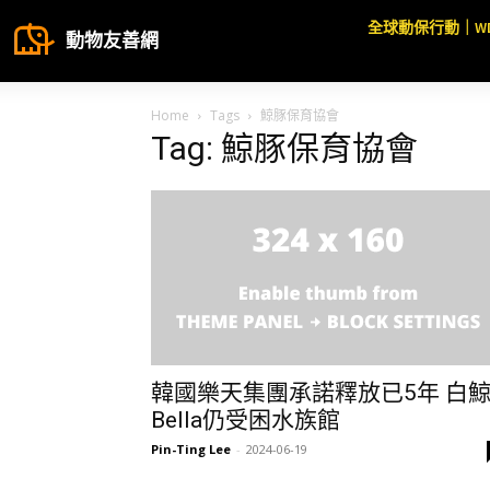
全球動保行動｜W
動物友善網
Home
Tags
鯨豚保育協會
Tag: 鯨豚保育協會
韓國樂天集團承諾釋放已5年 白
Bella仍受困水族館
Pin-Ting Lee
-
2024-06-19