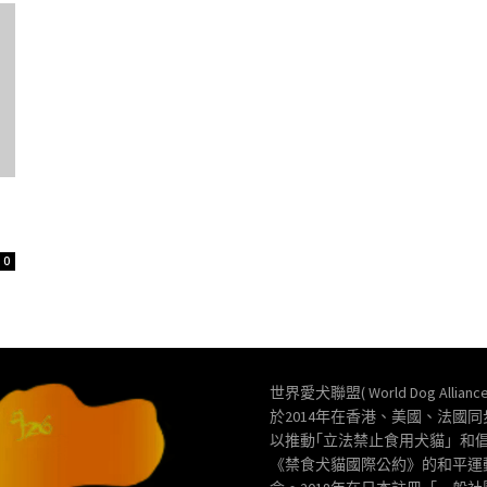
0
世界愛犬聯盟( World Dog Allianc
於2014年在香港、美國、法國
以推動｢立法禁止食用犬貓」和
《禁食犬貓國際公約》的和平運