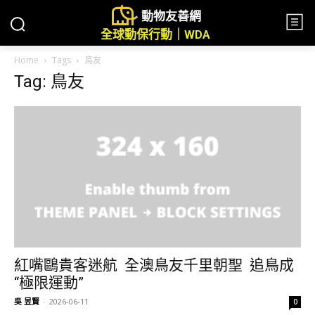
動物友善網
全球動保行動｜WDA
Home
Tags
鳥友
Tag: 鳥友
紅嘴鷗貴客迷航 全澳鳥友千里朝聖 追鳥成
“極限運動”
吳 昱賢
-
2026-06-11
0