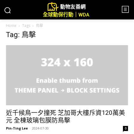
動物友善網
全球動保行動｜WDA
Home
Tags
鳥擊
Tag: 鳥擊
近千候鳥一夕撞死 芝加哥大樓斥資120萬美
元 全棟玻璃包膜防鳥擊
Pin-Ting Lee
-
2024-07-30
0