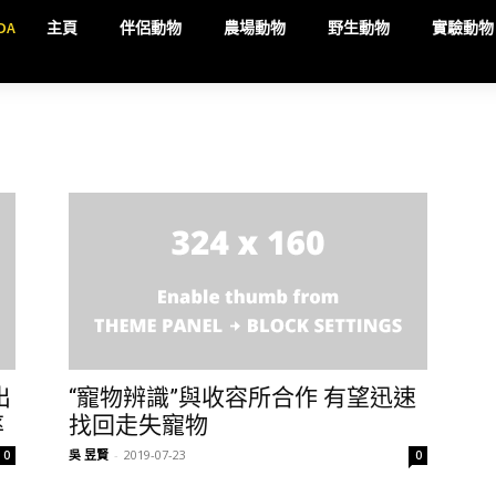
DA
主頁
伴侶動物
農場動物
野生動物
實驗動物
出
“寵物辨識”與收容所合作 有望迅速
率
找回走失寵物
吳 昱賢
-
2019-07-23
0
0