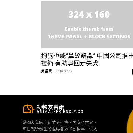
狗狗也能“鼻紋辨識” 中國公司推
技術 有助尋回走失犬
吳 昱賢
-
2019-07-18
動物友善網
ANIMAL-FRIENDLY.CO
動物友善網立足華文社會，面向全世界，
每日報導發生於世界各地的動物事，供大