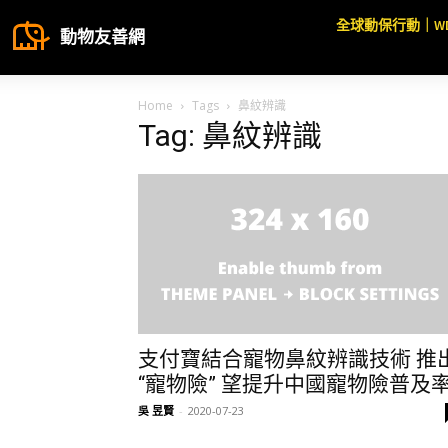
全球動保行動｜W
動物友善網
Home
Tags
鼻紋辨識
Tag: 鼻紋辨識
支付寶結合寵物鼻紋辨識技術 推
“寵物險” 望提升中國寵物險普及
吳 昱賢
-
2020-07-23