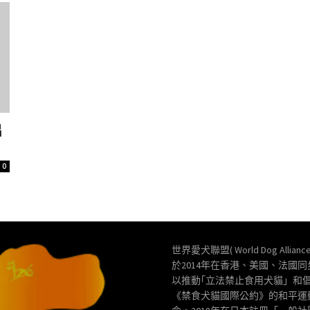
出
0
世界愛犬聯盟( World Dog Allianc
於2014年在香港、美國、法國
以推動｢立法禁止食用犬貓」和
《禁食犬貓國際公約》的和平運