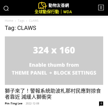
動物友善網
全球動保行動｜WDA
Home
Tags
CLAWS
Tag: CLAWS
獅子來了！警報系統助波札那村民應對掠食
者靠近 減緩人獅衝突
Pin-Ting Lee
-
2022-12-08
0