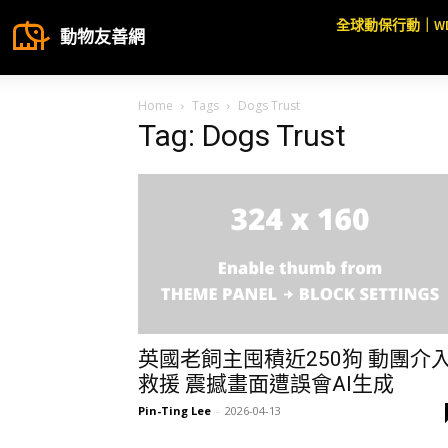
全球動保行動｜W
動物友善網
Home
Tags
Dogs Trust
Tag: Dogs Trust
英國老飼主囤積近250狗 動團介
救援 震撼畫面遭誤會AI生成
Pin-Ting Lee
-
2026-04-13