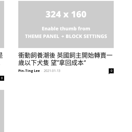
是
衝動飼養潮後 英國飼主開始轉賣一
能
歲以下犬隻 望“拿回成本”
Pin-Ting Lee
-
2021-01-13
0
0