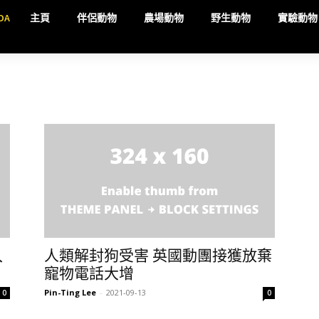
DA
主頁
伴侶動物
農場動物
野生動物
實驗動物
入
人類解封狗受害 英國動團接獲放棄
寵物電話大增
Pin-Ting Lee
-
2021-09-13
0
0