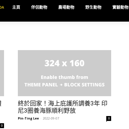
DA
主頁
伴侶動物
農場動物
野生動物
實驗動物
體
終於回家！海上庇護所調養3年 印
尼3圈養海豚順利野放
Pin-Ting Lee
-
2022-09-07
0
0