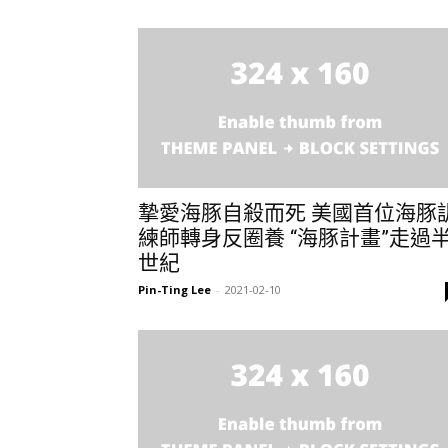
摯愛海豚自殺而死 美國首位海豚
練師轉身反圈養 “海豚計畫”走過
世紀
Pin-Ting Lee
-
2021-02-10