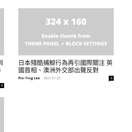
訓
日本殘酷捕鯨行為再引國際關注 英
半
國首相、澳洲外交部出聲反對
Pin-Ting Lee
-
2021-01-22
0
0