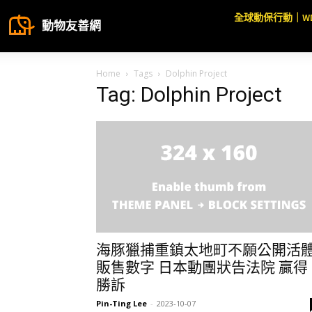
全球動保行動｜W
動物友善網
Home
Tags
Dolphin Project
Tag: Dolphin Project
海豚獵捕重鎮太地町不願公開活
販售數字 日本動團狀告法院 贏得
勝訴
Pin-Ting Lee
-
2023-10-07