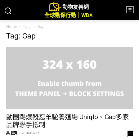
動物友善網
全球動保行動｜WDA
Home
Tags
Gap
Tag: Gap
動團踢爆殘忍羊駝養殖場 Uniqlo、Gap多家
品牌聯手抵制
吳 昱賢
-
2020-07-22
0