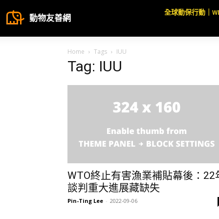
全球動保行動｜W
動物友善網
Home
Tags
IUU
Tag: IUU
WTO終止有害漁業補貼幕後：22
談判重大進展藏缺失
Pin-Ting Lee
-
2022-09-06