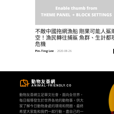
不敵中國拖網漁船 剛果可能人鯊
空！漁民轉往捕鯊 魚群、生計都
危機
Pin-Ting Lee
-
2020-08-26
動物友善網
ANIMAL-FRIENDLY.CO
動物友善網立足華文社會，面向全世界，
每日報導發生於世界各地的動物事，供大
家了解今日動物身處的環境和問題，最終
希望大家能和我們一起行動，盡自己的一