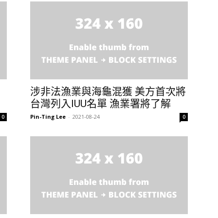
涉非法漁業與海龜混獲 美方首次將
台灣列入IUU名單 漁業署將了解
Pin-Ting Lee
-
2021-08-24
0
0