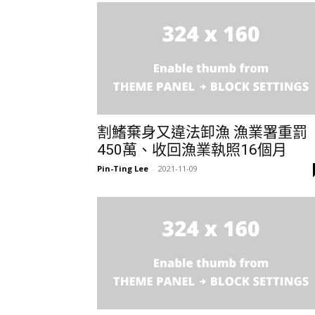
割鰭棄身又違法卸漁 漁業署重罰
450萬、收回漁業執照16個月
Pin-Ting Lee
-
2021-11-09