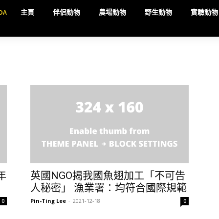
DA
主頁
伴侶動物
農場動物
野生動物
實驗動物
年
英國NGO揭我國魚翅加工「不可告
人秘密」 漁業署：均符合國際規範
Pin-Ting Lee
-
2021-12-18
0
0