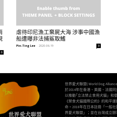
兩
虐待印尼漁工棄屍大海 涉事中國漁
現
船遭曝非法捕鯊取鰭
Pin-Ting Lee
-
2020-06-19
0
0
世界愛犬聯盟( World Dog Allianc
於2014年在香港、美國、法國
以推動｢立法禁止食用犬貓」和
《禁食犬貓國際公約》的和平運
命。2018年在日本註冊「一般
界愛犬聯盟」；並在台灣成立辦