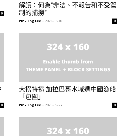
解讀：何為“非法、不報告和不受管
制的捕撈”
0
Pin-Ting Lee
-
2021-06-10
0
沙
大撈特撈 加拉巴哥水域遭中國漁船
「包圍」
Pin-Ting Lee
-
2020-09-27
0
0