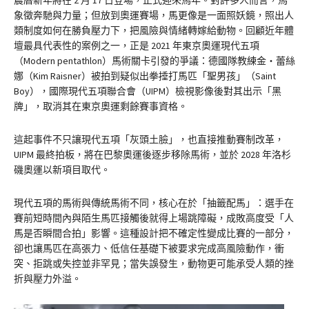
農曆新年將在 2 月 17 日登場，正式迎來馬年。對許多人而言，馬
象徵奔馳與力量；但放到奧運賽場，馬更像是一面照妖鏡，照出人
類制度如何在勝負壓力下，把風險與情緒轉嫁給動物。回顧近年體
壇最具代表性的案例之一，正是 2021 年東京奧運現代五項
（Modern pentathlon）馬術關卡引發的爭議：德國隊教練金・蕾絲
娜（Kim Raisner）被拍到疑似出拳捶打馬匹「聖男孩」（Saint
Boy），國際現代五項聯合會（UIPM）檢視影像後對其出示「黑
牌」，取消其在東京奧運剩餘賽事資格。
這起事件不只讓現代五項「灰頭土臉」，也直接推動賽制改革，
UIPM 最終拍板，將在巴黎奧運後逐步移除馬術，並於 2028 年洛杉
磯奧運以新項目取代。
現代五項的馬術與傳統馬術不同，核心在於「抽籤配馬」：選手在
賽前短時間內與陌生馬匹接觸後就得上場跳障礙，成敗高度受「人
馬是否瞬間合拍」影響。這種設計把不確定性變成比賽的一部分，
卻也讓馬匹在高張力、低信任基礎下被要求完成高風險動作，衝
突、拒跳或失控並非罕見；當失誤發生，動物更可能承受人類的挫
折與壓力外溢。