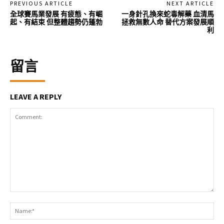
PREVIOUS ARTICLE
NEXT ARTICLE
全球賽馬業發展 有疲態、有崛
一身針孔換來蛇毒解藥 血清馬
起、有結束 但整體趨勢仍蓬勃
拯救無數人命 替代方案發展順
利
留言
LEAVE A REPLY
Comment:
Na