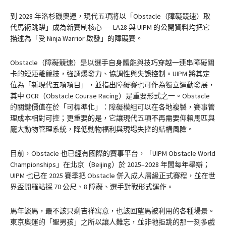
到 2028 年洛杉磯奧運，現代五項將以「Obstacle（障礙競速）取
代馬術跳躍」成為新賽制核心——LA28 與 UIPM 的公開資料均把它
描述為「受 Ninja Warrior 啟發」的障礙賽。
Obstacle（障礙競速）是以選手自身體能與技巧穿越一連串障礙關
卡的短距離競技，強調爆發力、協調性與失誤控制。UIPM 將其定
位為「新現代五項項目」，並指出障礙賽也可作為獨立運動發展，
其中 OCR（Obstacle Course Racing）是重要形式之一。Obstacle
的關鍵價值在於「可標準化」：障礙模組可以在各地複製，賽事管
理成本相對可控；更重要的是，它讓現代五項不再需要仰賴馬匹與
龐大動物管理系統，降低動物福利與現場失控的結構風險。
目前，Obstacle 也已經有國際的賽事平台，「UIPM Obstacle World
Championships」在北京（Beijing）於 2025–2028 年間每年舉辦；
UIPM 也已在 2025 賽季把 Obstacle 併入成人層級正式賽程，並在世
界盃開羅站採 70 公尺、8 障礙、選手對戰形式運作。
馬年談馬，最不該只剩吉祥寓意，也該回望馬被利用的各種場景。
東京奧運的「聖男孩」之所以讓人難忘，並非牠拒跳的那一刻多戲