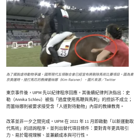
為了擺脫虐待動物爭議，國際現代五項聯合會已經宣布將刪除馬術比賽項目。圖為東
京奧運時，捶打馬匹的教練蕾絲娜（Kim Raisner）。圖片來源／Twitter
東京事件後，UIPM 先以紀律程序回應。其後續紀律判決指出：史
勒（Annika Schleu）被指「過度使用馬鞭與馬刺」的控訴不成立；
而蕾絲娜則被要求接受含「人道對待動物」內容的教練教育。
改革並非一夕之間完成。UIPM 在 2021 年 11 月即啟動「以新運動取
代馬術」的諮詢程序，並列出替代項目條件：要對青年更具吸引
力、易於電視理解、並兼顧成本與可行性。