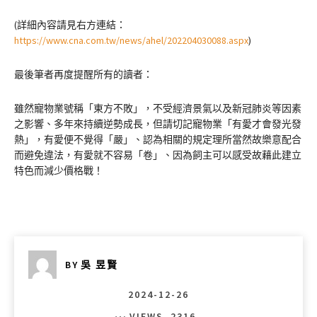
(詳細內容請見右方連結：
https://www.cna.com.tw/news/ahel/202204030088.aspx
)
最後筆者再度提醒所有的讀者：
雖然寵物業號稱「東方不敗」，不受經濟景氣以及新冠肺炎等因素
之影響、多年來持續逆勢成長，但請切記寵物業「有愛才會發光發
熱」，有愛便不覺得「嚴」、認為相關的規定理所當然故樂意配合
而避免違法，有愛就不容易「卷」、因為飼主可以感受故藉此建立
特色而減少價格戰！
BY
吳 昱賢
2024-12-26
VIEWS
2316