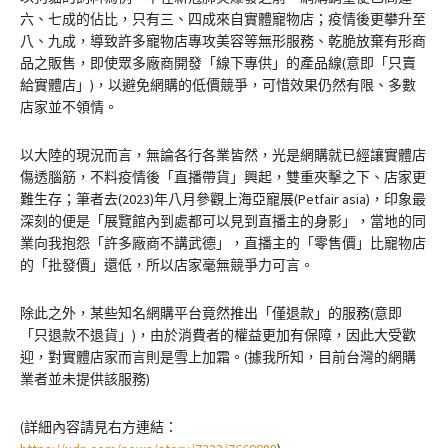
六、七成的佔比，只有三、四成來自實體寵物店；疫情後更攀升至
八、九成，導致許多寵物店專攻美容等無形服務、乾脆放棄有形商
品之販售，即使眾多廠商開發「線下專供」的產品線(意即「只賣
給實體店」)，以避免網購的低價競爭，可惜效果仍然有限、多數
店家並不領情。
以大陸的現況而言，無論各行各業皆然，光是網購就已經讓實體店
傷透腦筋，不料疫情後「直播帶貨」興起，雙重夾擊之下、店家更
難生存；筆者去(2023)年八月參觀上海亞寵展(Petfair asia)，印象最
深刻的便是「展覽館內到處都可以見到直播主的身影」，當地的同
業向我抱怨「許多廠商不講武德」，直播主的「零售價」比寵物店
的「批發價」還低，所以店家毫無競爭力可言。
除此之外，某些知名網購平台竟然推出「僅退款」的服務(意即
「只退款不退貨」)，由於消費者的權益更加有保障，因此大受歡
迎，對實體店家而言則是雪上加霜。(據我所知，目前台灣的網購
業者並未提供該服務)
(詳細內容請見右方連結：