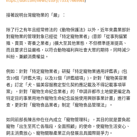
https://udn.com/news/story/7333/7669988
)
接著說明台灣寵物業的「嚴」：
除了行之有年且經常修法的《動物保護法》以外，近年來農業部針
對寵物業的管理對象已經從「特定寵物業者」(意即「從事狗貓繁
殖、賣買、寄養之業者」)擴大至其他業態，不但標準逐漸提高、
而且要求日益嚴格，以符合動物福利與社會大眾的期待，同時減少
糾紛、兼顧消費權益。
例如：針對「特定寵物業者」研擬「特定寵物業通用評鑑表」(包
含10個「評鑑大項」以及31個「評鑑細項」)，針對「寵物美容業
者」訂定「犬、貓美容服務定型化契約應記載及不得記載事項草
案」，針對「寵物生命紀念業者」的「申請非都市土地變更編定為
特定目的事業用地作寵物生命紀念設施使用興辦事業計畫」進行審
查，更針對「寵物食品業者」制定「寵物食品管理法」。
如同前部長陳吉仲在任內成立「寵物管理科」，其目的就是要負起
寵物「出生至死亡各階段，全面照顧」的使命，使寵物生活安心、
飼主消費放心、寵物關聯產業正向發展且具國際競爭力。