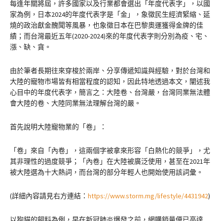
每逢年關將屆，許多國家以及行業都會選出「年度代表字」，以國
家為例，日本2024的年度代表字是「金」，象徵民生經濟緊縮、延
燒的政治獻金醜聞等風暴，也象徵日本在巴黎奧運獲得金牌的佳
績；而台灣最近五年(2020-2024)來的年度代表字則分別為疫、宅、
漲、缺、貪。
由於筆者長期往來穿梭於兩岸、分享傳遞知識與經驗，對於台灣和
大陸的寵物市場皆有相當程度的認知，因此特地透過本文，闡述我
心目中的年度代表字，簡言之：大陸卷、台灣嚴，台灣同業無法體
會大陸的卷、大陸同業無法理解台灣的嚴。
首先說明大陸寵物業的「卷」：
「卷」來自「內卷」，這兩個字被拿來形容「白熱化的競爭」，尤
其非理性的過度競爭；「內卷」在大陸被廣泛使用，甚至在2021年
被大陸選為十大熱詞，而台灣的部分年輕人也開始使用該詞彙。
(詳細內容請見右方連結：
https://www.storm.mg/lifestyle/4431942
)
以狗貓的飼料為例，早在新冠肺炎爆發之前，網購銷量便已高達