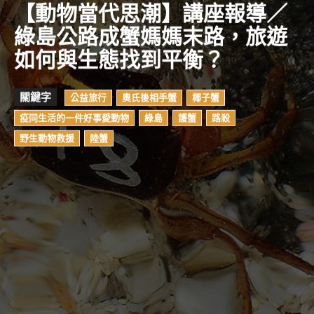
【動物當代思潮】講座報導／
綠島公路成蟹媽媽末路，旅遊
如何與生態找到平衡？
關鍵字
公益旅行
奧氏後相手蟹
椰子蟹
疫同生活的一件好事愛動物
綠島
護蟹
路殺
野生動物救援
陸蟹