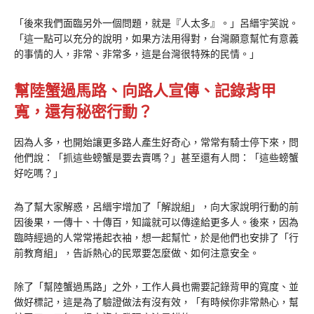
「後來我們面臨另外一個問題，就是『人太多』。」呂縉宇笑說。
「這一點可以充分的說明，如果方法用得對，台灣願意幫忙有意義
的事情的人，非常、非常多，這是台灣很特殊的民情。」
幫陸蟹過馬路、向路人宣傳、記錄背甲
寬，還有秘密行動？
因為人多，也開始讓更多路人產生好奇心，常常有騎士停下來，問
他們說：「抓這些螃蟹是要去賣嗎？」甚至還有人問：「這些螃蟹
好吃嗎？」
為了幫大家解惑，呂縉宇增加了「解說組」，向大家說明行動的前
因後果，一傳十、十傳百，知識就可以傳達給更多人。後來，因為
臨時經過的人常常捲起衣袖，想一起幫忙，於是他們也安排了「行
前教育組」，告訴熱心的民眾要怎麼做、如何注意安全。
除了「幫陸蟹過馬路」之外，工作人員也需要記錄背甲的寬度、並
做好標記，這是為了驗證做法有沒有效，「有時候你非常熱心，幫