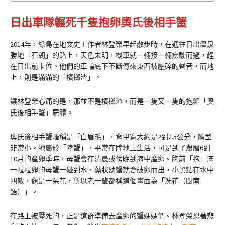
日出車隊輾死千隻抱卵奧氏後相手蟹
2014年，綠島在地文史工作者林登榮早起散步時，在通往日出溫泉
勝地「石朗」的路上，天色未明，機車就一輛接一輛疾駛而過，趕
在日出前卡位。他們的車輪底下不斷傳來東西被壓碎的聲音，而地
上，則是滿滿的「檳榔渣」。
讓林登榮心痛的是，那並不是檳榔渣，而是一隻又一隻的抱卵「奧
氏後相手蟹」屍體。
奧氏後相手蟹暱稱是「白眉毛」，背甲寬大約是2到2.5公分，體型
非常小。牠屬於「陸蟹」，平常在陸地上生活，可是到了農曆6到
10月的產卵季時，母蟹會在清晨或傍晚到海中產卵。胸前「抱」滿
一粒粒卵的母蟹一碰到水，藻狀幼蟹就會破卵而出，小黑點在水中
四散，像是一朵花，所以老一輩都稱這個畫面為「洗花（閩南
語）」。
在路上被壓死的，正是這群準備去產卵的蟹媽媽們。林登榮忍著悲