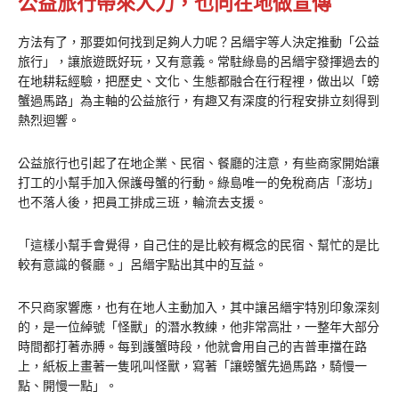
公益旅行帶來人力，也向在地做宣傳
方法有了，那要如何找到足夠人力呢？呂縉宇等人決定推動「公益
旅行」，讓旅遊既好玩，又有意義。常駐綠島的呂縉宇發揮過去的
在地耕耘經驗，把歷史、文化、生態都融合在行程裡，做出以「螃
蟹過馬路」為主軸的公益旅行，有趣又有深度的行程安排立刻得到
熱烈迴響。
公益旅行也引起了在地企業、民宿、餐廳的注意，有些商家開始讓
打工的小幫手加入保護母蟹的行動。綠島唯一的免稅商店「澎坊」
也不落人後，把員工排成三班，輪流去支援。
「這樣小幫手會覺得，自己住的是比較有概念的民宿、幫忙的是比
較有意識的餐廳。」呂縉宇點出其中的互益。
不只商家響應，也有在地人主動加入，其中讓呂縉宇特別印象深刻
的，是一位綽號「怪獸」的潛水教練，他非常高壯，一整年大部分
時間都打著赤膊。每到護蟹時段，他就會用自己的吉普車擋在路
上，紙板上畫著一隻吼叫怪獸，寫著「讓螃蟹先過馬路，騎慢一
點、開慢一點」。