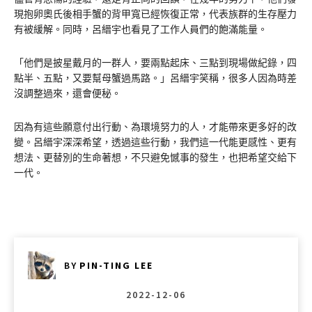
現抱卵奧氏後相手蟹的背甲寬已經恢復正常，代表族群的生存壓力
有被緩解。同時，呂縉宇也看見了工作人員們的飽滿能量。
「他們是披星戴月的一群人，要兩點起床、三點到現場做紀錄，四
點半、五點，又要幫母蟹過馬路。」呂縉宇笑稱，很多人因為時差
沒調整過來，還會便秘。
因為有這些願意付出行動、為環境努力的人，才能帶來更多好的改
變。呂縉宇深深希望，透過這些行動，我們這一代能更感性、更有
想法、更替別的生命著想，不只避免憾事的發生，也把希望交給下
一代。
BY
PIN-TING LEE
2022-12-06