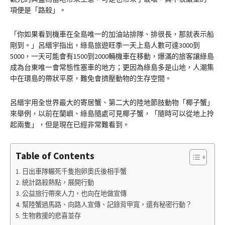
項便是「路殺」。
「你如果看到機車在全島唯一的加油站排隊、排很長，那就表示船
剛到。」呂縉宇指出，綠島旅遊旺季一天上島人數可達3000到
5000，一天可能會有1500到2000輛機車在移動，爆滿的旅客讓綠島
成為台東唯一會常態性塞車的地方；更因為綠島多是山地，人潮集
中在環島的帶狀平原，難免會擠壓動物的生存空間。
呂縉宇用全世界最大的寄居蟹、第二大的陸地節肢動物「椰子蟹」
來舉例，以前在蘭嶼、綠島隨處可見椰子蟹，「隨時可以從地上拎
起兩隻」，但是現在已經非常難看到。
Table of Contents
日出車隊輾死千隻抱卵奧氏後相手蟹
統計路殺熱點，展開行動
公益旅行帶來人力，也向在地做宣傳
幫陸蟹過馬路、向路人宣傳、記錄背甲寬，還有秘密行動？
生物救援的悲喜並存