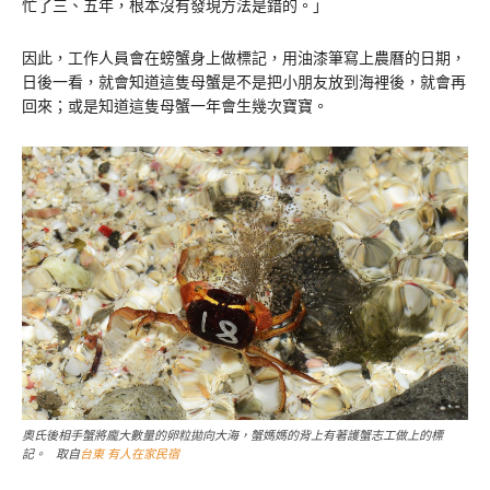
忙了三、五年，根本沒有發現方法是錯的。」
因此，工作人員會在螃蟹身上做標記，用油漆筆寫上農曆的日期，
日後一看，就會知道這隻母蟹是不是把小朋友放到海裡後，就會再
回來；或是知道這隻母蟹一年會生幾次寶寶。
奧氏後相手蟹將龐大數量的卵粒拋向大海，蟹媽媽的背上有著護蟹志工做上的標
記。 取自
台東 有人在家民宿