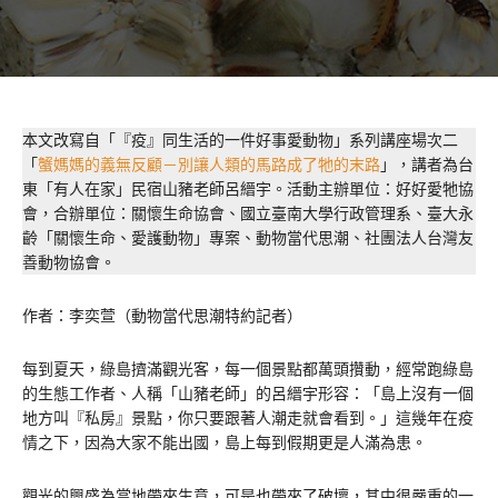
本文改寫自「『疫』同生活的一件好事愛動物」系列講座場次二
「
蟹媽媽的義無反顧－別讓人類的馬路成了牠的末路
」，講者為台
東「有人在家」民宿山豬老師呂縉宇。活動主辦單位：好好愛牠協
會，合辦單位：關懷生命協會、國立臺南大學行政管理系、臺大永
齡「關懷生命、愛護動物」專案、動物當代思潮、社團法人台灣友
善動物協會。
作者：李奕萱（動物當代思潮特約記者）
每到夏天，綠島擠滿觀光客，每一個景點都萬頭攢動，經常跑綠島
的生態工作者、人稱「山豬老師」的呂縉宇形容：「島上沒有一個
地方叫『私房』景點，你只要跟著人潮走就會看到。」這幾年在疫
情之下，因為大家不能出國，島上每到假期更是人滿為患。
觀光的興盛為當地帶來生意，可是也帶來了破壞，其中很嚴重的一