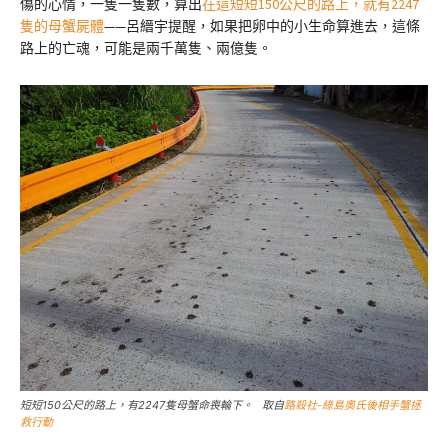
傷的心情，一隻一隻數，算出
在這短短150公尺的路上，就有2247
隻的母蟹屍體
——呂縉宇提醒，如果把卵中的小生命算進去，這條
路上的亡魂，可能是兩千萬隻、兩億隻。
短短150公尺的路上，有2247隻母蟹命喪輪下。 取自
路殺社-綠島奧氏後相手蟹拯
救行動