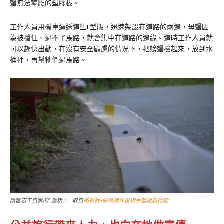
蟹無法攀爬的塑膠板。
工作人員用機車運送這些L型版，迅速架設在道路的兩邊，母蟹因
為被擋住、過不了馬路，就會集中在道路的邊緣。這時工作人員就
可以趕快出動，在沒有安全顧慮的情況下，把螃蟹撿起來，放到水
桶裡，再幫牠們過馬路。
護蟹志工自製的L型版。 取自
路殺社-綠島奧氏後相手蟹拯救行動