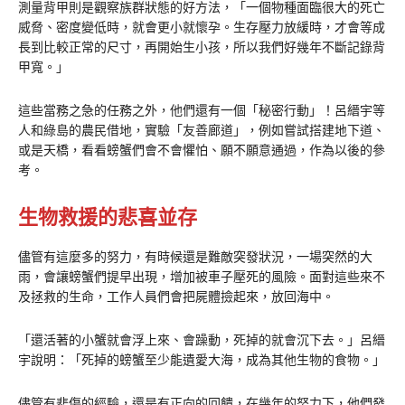
測量背甲則是觀察族群狀態的好方法，「一個物種面臨很大的死亡
威脅、密度變低時，就會更小就懷孕。生存壓力放緩時，才會等成
長到比較正常的尺寸，再開始生小孩，所以我們好幾年不斷記錄背
甲寬。」
這些當務之急的任務之外，他們還有一個「秘密行動」！呂縉宇等
人和綠島的農民借地，實驗「友善廊道」，例如嘗試搭建地下道、
或是天橋，看看螃蟹們會不會懼怕、願不願意通過，作為以後的參
考。
生物救援的悲喜並存
儘管有這麼多的努力，有時候還是難敵突發狀況，一場突然的大
雨，會讓螃蟹們提早出現，增加被車子壓死的風險。面對這些來不
及拯救的生命，工作人員們會把屍體撿起來，放回海中。
「還活著的小蟹就會浮上來、會躁動，死掉的就會沉下去。」呂縉
宇說明：「死掉的螃蟹至少能遺愛大海，成為其他生物的食物。」
儘管有悲傷的經驗，還是有正向的回饋，在幾年的努力下，他們發