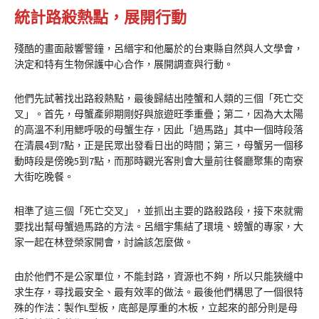
統計路殺熱點，展開行動
殘酷的畫面敲響警鐘，呂縉宇和他屬於的台東縣自然與人文學會，
決定和特有生物保護中心合作，展開調查與行動。
他們先試著找出路殺熱點，最後歸結出陸蟹和人類的三個「死亡交
叉」。首先，母蟹產卵期剛好與旅遊旺季重疊；第二，因為大太陽
的高溫不利用鰓呼吸的母蟹生存，因此「過馬路」其中一個時段落
在清晨4到7點，正是民眾出發看日出的時間；第三，母蟹另一個移
動時段是傍晚5到7點，而那時觀光客則會大量前往餐廳聚集的南寮
大街吃晚餐。
相準了這三個「死亡交叉」，並抓出主要的路殺路段，接下來就需
要找出幫母蟹過馬路的方法。呂縉宇集結了環境、螃蟹的專家，大
家一起在林登榮家開會，討論該怎麼做。
由於他們不是公家單位，不能封路，資源也不夠，所以只能狹縫中
求生存，尋找最安全、最有效率的做法。最後他們構思了一個很特
殊的作法：製作L型板，底部是厚重的木板，立起來的部分則是母