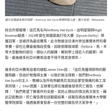
圖片紅圈處為馬的球節，Anthony Van Dyck骨頭碎裂之處。圖片來源／Wikipedia
綜合外媒報導，這匹馬名叫Anthony Van Dyck，由明星騎師Hugh
Bowman騎乘，2019年曾在英國葉森打吡大賽（Epsom Derby）榮
獲冠軍，並被評為最佳賽馬。此次牠被派往澳州參加墨爾本杯的春
季賽，卻在比賽最後階段受傷，因跌倒導致球節（fetlock，馬、羊
等大型動物的部位，類似人的腳踝，解剖學上接近人的腳掌）碎
裂，最後維多利亞州賽馬協會不得不將其安樂死。
維多利亞州賽馬協會的總監Jamie Stier說：「這匹馬獲得即時的獸
醫照顧，但由於牠傷得太重，以致於無法得救。我們對Anthony
Van Dyck的主人、教練以及所有照顧馬匹並因此蒙受傷痛的員工深
表同情。」Stier透露，主辦單位將在幾週後發表死亡報告，他解
釋：「我們希望了解事件的全貌，並防止類似的情況再次發生，藉
此記起教訓。死亡報告將包括驗屍結果，該報告將由墨爾本大學獸
醫學院撰寫，幾週後將會發表一份完整的報告供大家參考。」