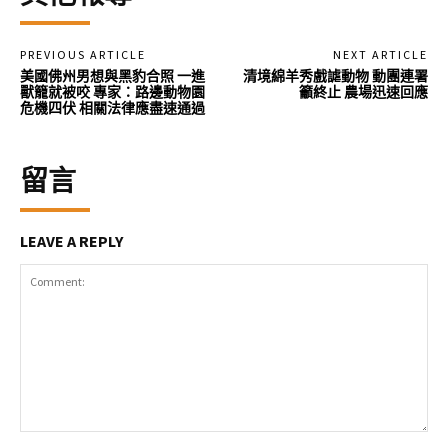
PREVIOUS ARTICLE
NEXT ARTICLE
美國佛州男想與黑豹合照 一進
清境綿羊秀戲謔動物 動團連署
獸籠就被咬 專家：路邊動物園
籲終止 農場迅速回應
危機四伏 相關法律應盡速通過
留言
LEAVE A REPLY
Comment: