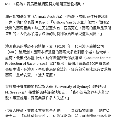
RSPCA認為，賽馬產業須更努力地落實動物福利。
澳州動物基金會（Animals Australia）則指出，類似案件只是冰山
一角，他們發表聲明表示：「Anthony Van Dyck並非個案。放眼全
澳洲的賽馬產業，每三天就至少有一匹馬死亡。賽馬的風險是眾所
皆知的，人們為了追求賭博的利潤卻讓馬匹承受這些風險。」
澳洲賽馬的爭議不只這樁，去（2019）年，10月澳洲廣播公司
（ABC）還踢爆，墨爾本杯退役的賽馬大多進到屠宰場，被電擊、
虐待，最後成為盤中飧，動保團體賽馬保護聯盟（Coalition for the
Protection of Racehorses）當時指出，每個月有高達500匹賽馬命
喪屠宰場。在澳洲，宰殺賽馬是合法的，僅有部分州法規有要求將
賽馬「重新安置」，進入家庭。
曾經擔任賽馬顧問的雪梨大學（University of Sydney）教授Paul
McGreevy去年接受採訪時沉痛地坦言：「我不認為業界有人能辯
駁。事實就是，賽馬業讓許多人失望。」
也有人呼籲，賽馬產業應該全面終止。「善待動物組織」（PETA）
就表示：「在這種無意義、可恥的活動停止前，到底還需要多少動