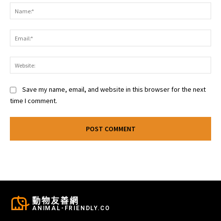
Na
Ema
Web
Save my name, email, and website in this browser for the next
time I comment.
動物友善網
ANIMAL-FRIENDLY.CO