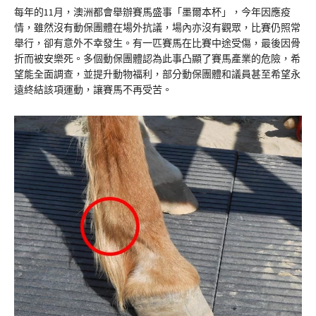
每年的11月，澳洲都會舉辦賽馬盛事「墨爾本杯」，今年因應疫
情，雖然沒有動保團體在場外抗議，場內亦沒有觀眾，比賽仍照常
舉行，卻有意外不幸發生。有一匹賽馬在比賽中途受傷，最後因骨
折而被安樂死。多個動保團體認為此事凸顯了賽馬產業的危險，希
望能全面調查，並提升動物福利，部分動保團體和議員甚至希望永
遠終結該項運動，讓賽馬不再受苦。