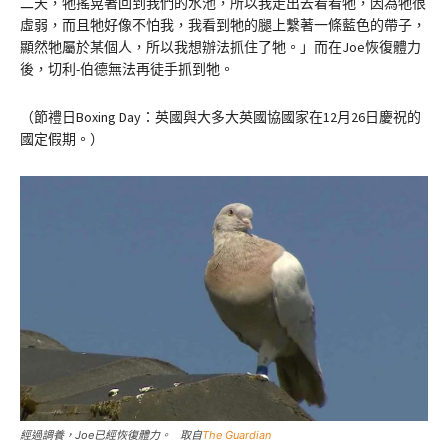
二天，牠搖晃著回到我們的水池，所以我走出去看看牠，因為牠很
虛弱，而且牠好像不怕我，我看到牠的腿上繫著一條藍色的帶子，
顯然牠屬於某個人，所以我想辦法抓住了牠。」而在Joe恢復體力
後，切利-伯德無法再徒手抓到牠。
（節禮日Boxing Day：英國與大多大英國協國家在12月26日慶祝的
國定假期。）
經過調養，Joe已經恢復體力。 取自
The Guardian