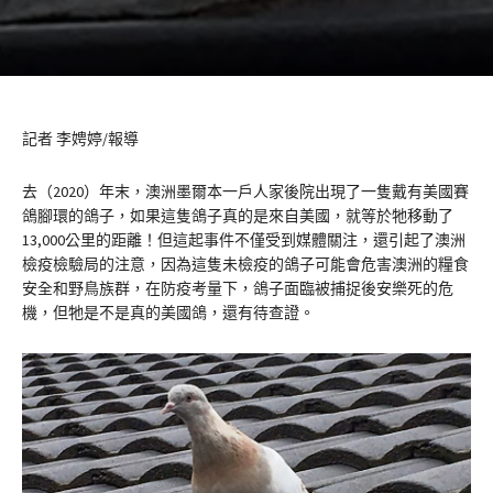
記者 李娉婷/報導
去（2020）年末，澳洲墨爾本一戶人家後院出現了一隻戴有美國賽
鴿腳環的鴿子，如果這隻鴿子真的是來自美國，就等於牠移動了
13,000公里的距離！但這起事件不僅受到媒體關注，還引起了澳洲
檢疫檢驗局的注意，因為這隻未檢疫的鴿子可能會危害澳洲的糧食
安全和野鳥族群，在防疫考量下，鴿子面臨被捕捉後安樂死的危
機，但牠是不是真的美國鴿，還有待查證。