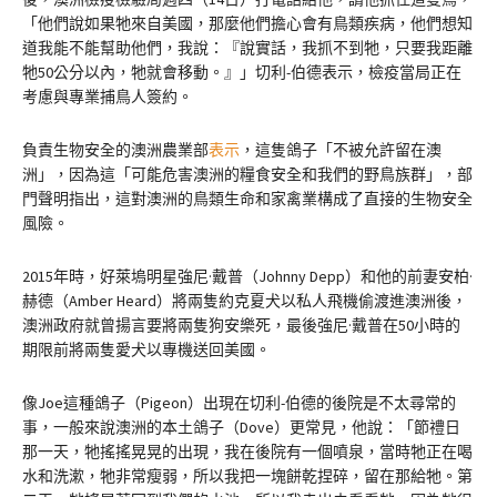
「他們說如果牠來自美國，那麼他們擔心會有鳥類疾病，他們想知
道我能不能幫助他們，我說：『說實話，我抓不到牠，只要我距離
牠50公分以內，牠就會移動。』」切利-伯德表示，檢疫當局正在
考慮與專業捕鳥人簽約。
負責生物安全的澳洲農業部
表示
，這隻鴿子「不被允許留在澳
洲」，因為這「可能危害澳洲的糧食安全和我們的野鳥族群」，部
門聲明指出，這對澳洲的鳥類生命和家禽業構成了直接的生物安全
風險。
2015年時，好萊塢明星強尼·戴普（Johnny Depp）和他的前妻安柏·
赫德（Amber Heard）將兩隻約克夏犬以私人飛機偷渡進澳洲後，
澳洲政府就曾揚言要將兩隻狗安樂死，最後強尼·戴普在50小時的
期限前將兩隻愛犬以專機送回美國。
像Joe這種鴿子（Pigeon）出現在切利-伯德的後院是不太尋常的
事，一般來說澳洲的本土鴿子（Dove）更常見，他說：「節禮日
那一天，牠搖搖晃晃的出現，我在後院有一個噴泉，當時牠正在喝
水和洗漱，牠非常瘦弱，所以我把一塊餅乾捏碎，留在那給牠。第