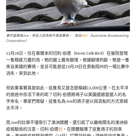
事件當事鴿Joe，有些人認為牠不像是賽鴿。 取自
ABC
（Australian Broadcasting
Corporation）
12月26日，住在墨爾本的切利-伯德（Kevin Celli-Bird）在後院發現
一隻精疲力盡的鳥，牠的腿上戴有腳環，根據腳環判斷，牠是一隻
來自美國的賽鴿，並且可能是從10月29日在奧勒岡州的一場比賽中
消失，來到此地。
但如果事實真是如此，這隻鳥又是怎麼橫越13,000公里，在太平洋
的旅途中存活下來的呢？切利-伯德將鴿子以美國選總當選人的名
字命名，專家們懷疑，這隻名為Joe的鴿子是以搭貨船的方式穿越
太平洋。
而Joe的壯舉不僅吸引了澳洲媒體，還引起了以嚴格聞名的澳洲檢
疫檢驗局的注意，切利-伯德
說
，在媒體報導了這隻鴿子的到來
後，澳洲檢疫檢驗局週四（14日）打電話給他，請他抓住這隻鳥，