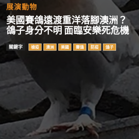
展演動物
美國賽鴿遠渡重洋落腳澳洲？
鴿子身分不明 面臨安樂死危機
關鍵字
檢疫
澳洲
美國
賽鴿
防疫
鴿子