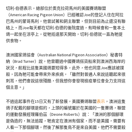
切利-伯德表示，總部位於奧克拉荷馬州的美國賽鴿聯盟
（American Racing Pigeon Union）已經確認Joe的登記人住在阿拉
巴馬州的蒙哥馬利，他曾試著和飼主聯繫，但到目前為止還沒有聯
絡上。而Joe每天都在切利-伯德的後院度過，有時候會和一隻本土
鴿一起坐在涼亭上，從牠抵達那天開始，切利-伯德就一直為牠提
供食物。
澳洲國家鴿協會（Australian National Pigeon Association）秘書特
納（Brad Turner）說，他曾聽過中國賽鴿搭貨船來到澳洲西海岸的
狀況，航程比這隻美國鴿要短得多，此外，他也同意Joe應該被撲
殺，因為牠可能會帶來外來疾病，「雖然對普通人來說這聽起來很
刺耳，他們會說這很殘酷，但我想你會發現檢疫單位會全力支持這
個主意。」
不過這起事件在15日又有了新發展，美國賽鴿聯盟
表示
，澳洲這隻
鴿子配戴的腳環是假的，上頭的編號屬於在美國的一隻賽鴿，聯盟
的運動發展經理羅伯茲（Deone Roberts）說：「澳洲的那個腳環
是偽造的，無法追蹤，牠肯定在澳洲有個家，而不是美國，需要有
人看一下那個腳環，然後了解那隻鳥不是來自美國，他們不需要殺