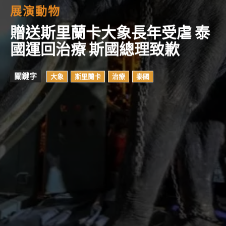
展演動物
贈送斯里蘭卡大象長年受虐 泰
國運回治療 斯國總理致歉
關鍵字
大象
斯里蘭卡
治療
泰國