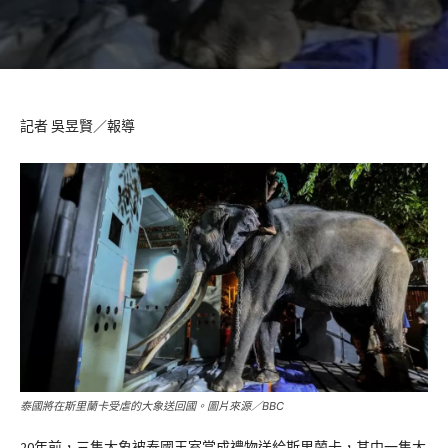
記者 吳昱賢／報導
泰國將在斯里蘭卡受虐的大象送回國。圖片來源／BBC
20年前，三隻大象被泰國王室當成禮物送給斯里蘭卡，其中一隻大