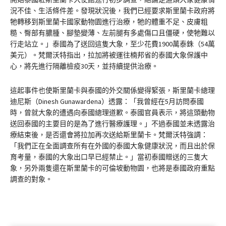
況不佳、生活條件差。發現狀況後，我們已經要求斯里蘭卡政府將
牠轉移到斯里蘭卡國家動物園進行治療，牠的體重不足、皮膚粗
糙、臀部有膿腫、腳墊變薄、左前腿有多處傷口且僵硬，使牠難以
行走站立。」泰國為了送回這隻大象，至少花費1900萬泰銖（54萬
美元）。梵爾沃特指出，拉加將被運往楠邦省的泰國大象保護中
心，將先進行隔離檢疫30天，並持續提供治療。
這起事件也使斯里蘭卡與泰國的外交關係變得緊張，斯里蘭卡總理
迪尼斯（Dinesh Gunawardena）透露：「我曾經在5月訪問泰國
時，曾就大象的遭遇向泰國總理道歉。泰國官員表示，將這頭動物
送回泰國的主要目的是為了進行醫療護理。」不過泰國並未透露治
療結束後，是否還會將拉加再次送給斯里蘭卡。梵爾沃特強調：
「我們正在全面調查所有在外國的泰國大象健康狀況，而且出於保
育考量，泰國的大象出口早已經禁止。」當初泰國贈送的三隻大
象，另外兩隻還在斯里蘭卡的可倫坡動物園，也將是泰國政府重點
調查的對象。