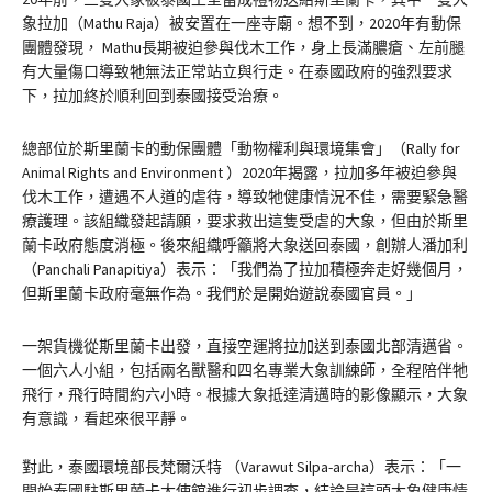
象拉加（Mathu Raja）被安置在一座寺廟。想不到，2020年有動保
團體發現， Mathu長期被迫參與伐木工作，身上長滿膿瘡、左前腿
有大量傷口導致牠無法正常站立與行走。在泰國政府的強烈要求
下，拉加終於順利回到泰國接受治療。
總部位於斯里蘭卡的動保團體「動物權利與環境集會」（Rally for
Animal Rights and Environment ）2020年揭露，拉加多年被迫參與
伐木工作，遭遇不人道的虐待，導致牠健康情況不佳，需要緊急醫
療護理。該組織發起請願，要求救出這隻受虐的大象，但由於斯里
蘭卡政府態度消極。後來組織呼籲將大象送回泰國，創辦人潘加利
（Panchali Panapitiya）表示：「我們為了拉加積極奔走好幾個月，
但斯里蘭卡政府毫無作為。我們於是開始遊說泰國官員。」
一架貨機從斯里蘭卡出發，直接空運將拉加送到泰國北部清邁省。
一個六人小組，包括兩名獸醫和四名專業大象訓練師，全程陪伴牠
飛行，飛行時間約六小時。根據大象抵達清邁時的影像顯示，大象
有意識，看起來很平靜。
對此，泰國環境部長梵爾沃特 （Varawut Silpa-archa）表示：「一
開始泰國駐斯里蘭卡大使館進行初步調查，結論是這頭大象健康情