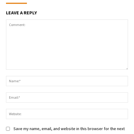
LEAVE A REPLY
Comment:
Na
Ema
Web
Save my name, email, and website in this browser for the next