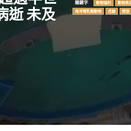
關鍵字
動物福利
動物表
突病逝 未及
海洋哺乳類動物
虎鯨
野放