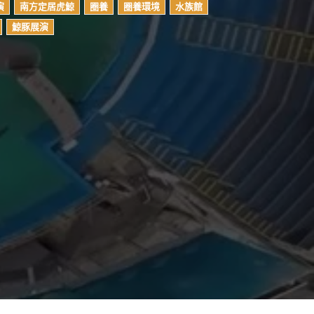
演
南方定居虎鯨
圈養
圈養環境
水族館
鯨豚展演