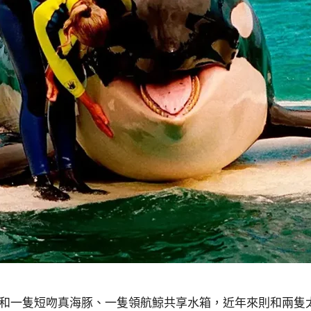
代分別和一隻短吻真海豚、一隻領航鯨共享水箱，近年來則和兩