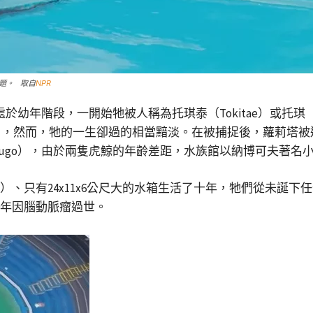
問題。 取自
NPR
年階段，一開始牠被人稱為托琪泰（Tokitae）或托琪（Toki）
，然而，牠的一生卻過的相當黯淡。在被捕捉後，蘿莉塔被
ugo），由於兩隻虎鯨的年齡差距，水族館以納博可夫著名
owl）、只有24x11x6公尺大的水箱生活了十年，牠們從未
0年因腦動脈瘤過世。