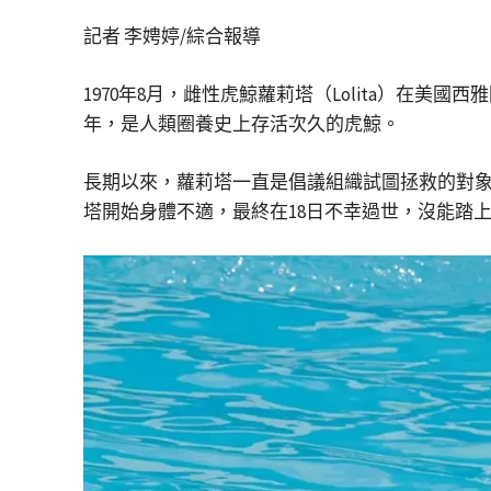
記者 李娉婷/綜合報導
1970年8月，雌性虎鯨蘿莉塔（Lolita）在美國
年，是人類圈養史上存活次久的虎鯨。
長期以來，蘿莉塔一直是倡議組織試圖拯救的對象
塔開始身體不適，最終在18日不幸過世，沒能踏