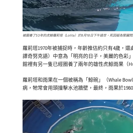
被圈養了53年的虎鯨蘿莉塔（Lolita）於8月18日下午過世，死因疑為腎臟
蘿莉塔1970年被捕捉時，年齡推估約只有4歲，還處於幼
譯奇努克語）中意為「明亮的日子，美麗的色彩」
館裡有另一隻已經圈養了兩年的雄性虎鯨雨果（H
蘿莉塔和雨果在一個被稱為「鯨碗」（Whale B
病，牠常會用頭撞擊水池牆壁，最終，雨果於198