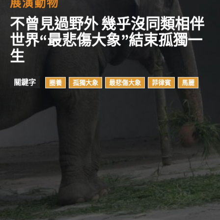
展演動物
不曾見過野外 幾乎沒同類相伴
世界“最悲傷大象”結束孤獨一
生
關鍵字
圈養
孤獨大象
最悲傷大象
菲律賓
馬麗