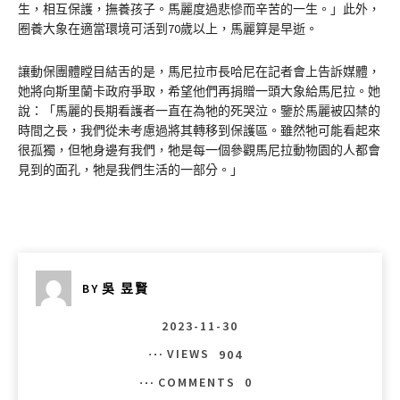
生，相互保護，撫養孩子。馬麗度過悲慘而辛苦的一生。」此外，
圈養大象在適當環境可活到70歲以上，馬麗算是早逝。
讓動保團體瞠目結舌的是，馬尼拉市長哈尼在記者會上告訴媒體，
她將向斯里蘭卡政府爭取，希望他們再捐贈一頭大象給馬尼拉。她
說：「馬麗的長期看護者一直在為牠的死哭泣。鑒於馬麗被囚禁的
時間之長，我們從未考慮過將其轉移到保護區。雖然牠可能看起來
很孤獨，但牠身邊有我們，牠是每一個參觀馬尼拉動物園的人都會
見到的面孔，牠是我們生活的一部分。」
BY
吳 昱賢
2023-11-30
VIEWS
904
COMMENTS
0