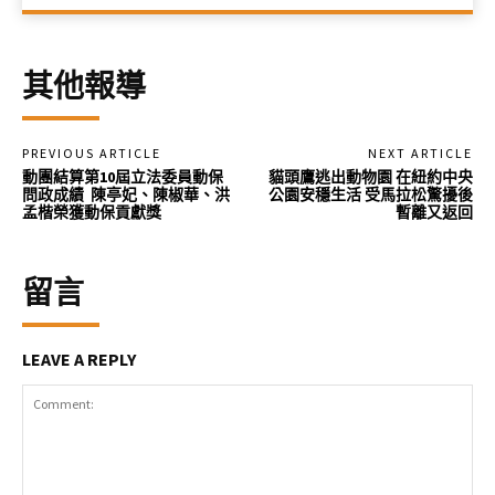
其他報導
PREVIOUS ARTICLE
NEXT ARTICLE
動團結算第10屆立法委員動保
貓頭鷹逃出動物園 在紐約中央
問政成績 陳亭妃、陳椒華、洪
公園安穩生活 受馬拉松驚擾後
孟楷榮獲動保貢獻獎
暫離又返回
留言
LEAVE A REPLY