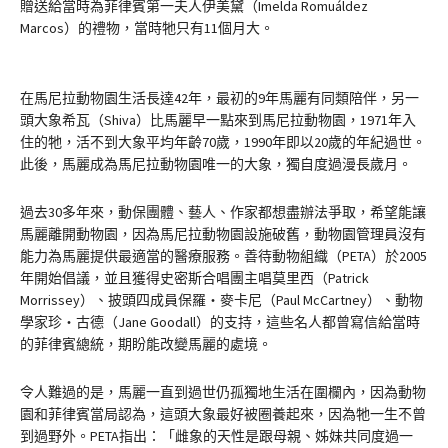
贈送給當時為菲律賓第一夫人伊美黛（Imelda Romuáldez
Marcos）的禮物，當時牠只有11個月大。
在馬尼拉動物園生活長達42年，最初的9年馬麗有同類陪伴，另一
頭大象希瓦（Shiva）比馬麗早一點來到馬尼拉動物園，1971年入
住的牠，活不到大象平均年齡70歲，1990年即以20歲的年紀過世。
此後，馬麗成為馬尼拉動物園唯一的大象，獨自度過漫長歲月。
過去30多年來，動保團體、藝人、作家都想盡辦法爭取，希望能讓
馬麗離開動物園，因為馬尼拉動物園設施破舊，動物園管理員沒有
能力為馬麗提供最適當的醫療服務。善待動物組織（PETA）於2005
年開始倡議，並且獲得史密斯合唱團主唱莫里西（Patrick
Morrissey）、披頭四成員保羅・麥卡尼（Paul McCartney）、動物
學家珍・古德（Jane Goodall）的支持，這些名人都曾寫信給當時
的菲律賓總統，期盼能改變馬麗的處境。
令人難過的是，馬麗一直到過世仍孤獨地生活在圍欄內，因為動物
園和菲律賓當局認為，這頭大象最好被圈養起來，因為牠一生不曾
到過野外。PETA指出：「雌象的天性是跟母親、姊妹共同度過一