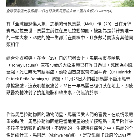
全球最悲傷大象馬麗29日在菲律賓馬尼拉去世。圖片來源／Twitter(X)
有「全球最悲傷大象」之稱的母象馬麗（Mali）昨（29）日在菲律
賓馬尼拉去世。馬麗生前住在馬尼拉動物園，被認為是菲律賓唯一
的一頭大象，43歲的牠一生都活在圍欄中，且多數時間沒有其他同
類相伴。
綜合外媒報導，在今（29）日的記者會上，馬尼拉市長哈尼
（Honey Lacuna）宣布43歲的大象馬麗已在昨日過世，死因為心臟
衰竭，死亡時患有胰臟癌。動物園首席獸醫海因裡希（Dr Heinrich
Patrick Peña-Domingo）透露，11月25日人們看到馬麗不斷用軀幹
摩擦牆壁，這表明牠很痛苦，28日一早馬麗已經倒臥在地上，即使
獸醫為牠注射了抗組織胺和維生素，仍無濟於事。
作為馬尼拉動物園的動物明星，馬麗深受人們的喜愛。在疫情最嚴
重的時候，馬尼拉動物園還是當地兒童的疫苗接種點，馬里陪伴許
多孩子度過艱難的時刻，不過牠的一生卻活在痛苦之中。馬麗的全
名是維什瓦・馬阿麗（Vishwa Ma’ali），是斯里蘭卡政府於1981年