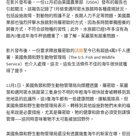
在影片發布後，一份11月初由美國農業部（USDA）發布的報告也
引起關注，該報告記錄了7月檢查邁阿密水族館時各種違規狀況，
包括設施故障、對動物的照護不足、長期人力不足等問題。美國農
業部也強烈抨擊水族館對待羅密歐的方式，因為長時間單獨圈養的
飼養方式，不符合該物種的習性；此外，水族館已經5年多沒有為
館內3隻成年海牛秤過體重了，據了解，茱麗葉有超重問題。
影片發布後，一份要求釋放羅密歐的
請願
至今已有超過4萬5千人連
署，美國魚類和野生動物管理局（The U.S. Fish and Wildlife
Service）也介入處理，這次，這些生活條件不佳的海牛很快就獲
得了援手。
12月1日，美國魚類和野生動物管理局向媒體透露，羅密歐、茱麗
葉和邁阿密水族館第三隻身份不明的年輕海牛很快就會被轉移到其
他地區的庇護所，這3隻海牛都有一些建康問題，運輸風險高，但
美國魚類和野生動物管理局表示，轉移到其他設施對牠們未來的福
祉來說是必要措施，尤其是羅密歐，牠的健康和飲食必須受到謹慎
管理——這同時意味著牠不太可能被放回野外。
美國魚類和野生動物管理局還沒有透露幾隻海牛的新家在哪，但目