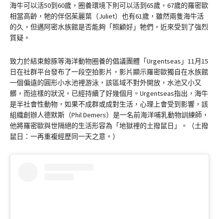
海牛可以活50到60歲，圈養環境下則可以活到65歲，67歲的羅密歐
相當高齡，牠的伴侶茱麗葉（Juliet）也有61歲，雖然兩隻海牛活
的久，但邁阿密水族館是否能夠「照顧好」牠們，近來受到了強烈
質疑。
致力於結束鯨豚等海洋動物圈養的倡議團體「Urgentseas」11月15
日在社群平台發布了一段空拍影片，影片顯示羅密歐獨自在水族館
一個偏遠的圓形小水池裡游泳，該區域不對外開放，水池又小又
髒，而這樣的狀況，已經持續了好幾個月。Urgentseas指出，海牛
是半社會性動物，如果不成群或成對生活，心理上會受到影響，該
組織創辦人德默斯（Phil Demers）是一名前海洋哺乳動物訓練師，
他將羅密歐與世隔絕的生活形容為「地獄裡的土撥鼠日」。（土撥
鼠日：一再重複經歷同一天之意。）