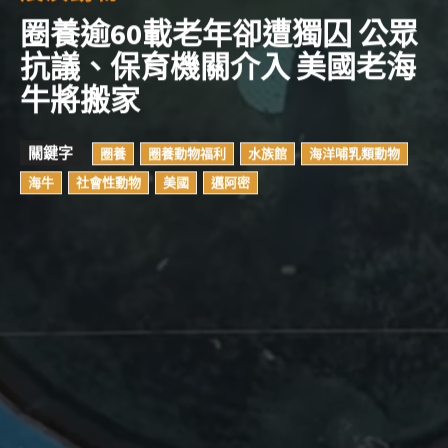
圈養逾60載老年卻遭獨囚 公眾
抗議、保育機關介入 美國老海
牛將搬家
關鍵字
圈養
圈養動物福利
水族館
海洋哺乳類動物
海牛
社會性動物
美國
邁阿密