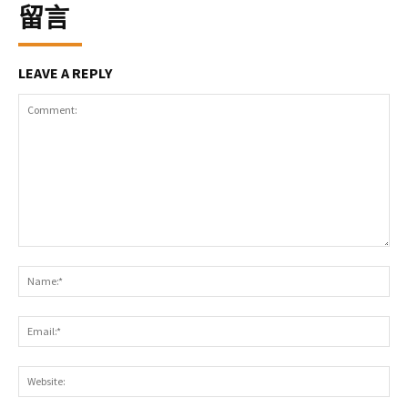
留言
LEAVE A REPLY
Comment:
Na
Ema
Web