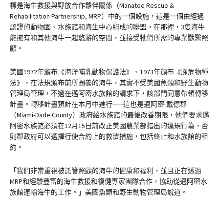
標是海牛救援與野放合作夥伴關係（Manatee Rescue &
Rehabilitation Partnership, MRP）中的一個設施，這是一個由經過
認證的動物園、水族館和海生中心組成的聯盟，在那裡，3隻海牛
能擁有和其他海牛一起悠游的空間，並接受牠們所需的專業獸醫照
顧。
美國1972年頒布《海洋哺乳動物保護法》、1973年頒布《瀕危物種
法》，在法規頒布前所圈養的海牛，其實不受美國魚類和野生動物
管理局管理，不過在邁阿密水族館的請求下，該部門同意帶領轉移
計畫。轉移計畫預計在本月中進行——這也是邁阿密-戴德郡
（Miami-Dade County）政府給水族館的最後改善期限，他們要求邁
阿密水族館必須在12月15日前改正美國農業部指出的違規行為，否
則郡政府可以選擇行使合約上的救濟措施，包括終止和水族館的租
約。
「我們非常重視被託管照顧的海牛的健康和福利，並且正在透過
MRP和經驗豐富的海牛救援和復健專家團隊合作，協助從邁阿密水
族館運輸海牛的工作。」美國魚類和野生動物管理局說道。