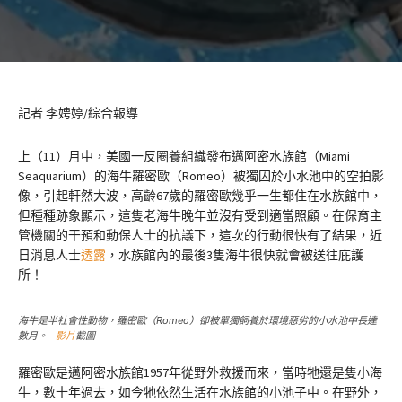
記者 李娉婷/綜合報導
上（11）月中，美國一反圈養組織發布邁阿密水族館（Miami
Seaquarium）的海牛羅密歐（Romeo）被獨囚於小水池中的空拍影
像，引起軒然大波，高齡67歲的羅密歐幾乎一生都住在水族館中，
但種種跡象顯示，這隻老海牛晚年並沒有受到適當照顧。在保育主
管機關的干預和動保人士的抗議下，這次的行動很快有了結果，近
日消息人士
透露
，水族館內的最後3隻海牛很快就會被送往庇護
所！
海牛是半社會性動物，羅密歐（Romeo）卻被單獨飼養於環境惡劣的小水池中長達
數月。
影片
截圖
羅密歐是邁阿密水族館1957年從野外救援而來，當時牠還是隻小海
牛，數十年過去，如今牠依然生活在水族館的小池子中。在野外，