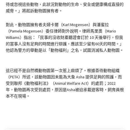
待或忽視這些動物，此狀況對動物的生命、安全或健康構成直接的
威脅。」將起訴動物園擁有者。
對此，動物園擁有者夫婦卡爾（Karl Mogensen）與潘蜜拉
（Pamela Mogensen）委任律師對外說明。律師馬里奧（Mario
Williams）指出：「民事的沒收財產聽證會訂於 10 天後舉行，但我
的當事人沒有足夠的時間進行辯護，應該至少留有60天的時間。」
他認為警方的舉動是以「動物福利」之名，試圖消滅私人動物園。
這已經不是自然橋動物園第一次惹上麻煩了。根據善待動物組織
（PETA）所述，該動物園因未能為大象 Asha 提供足夠的照護，而
受到聯邦《動物福利法》（Animal Welfare Act）的處罰；2022
年，動物園再次受到處罰，原因是Asha被迫承載遊客時，飼育員根
本不在現場。