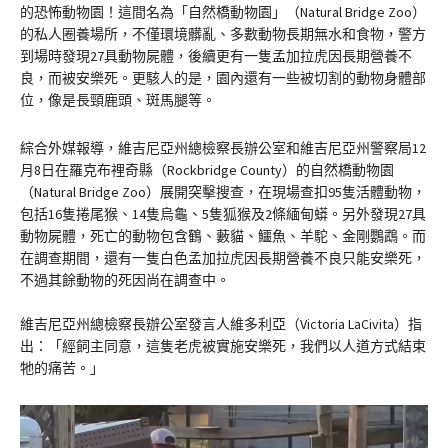
的恐怖動物園！這間名為「自然橋動物園」（Natural Bridge Zoo）
的私人圈養場所，不僅環境髒亂、多數動物長期無水和食物，警方
到場時發現27具動物屍體，後續更有一隻孟加拉虎因長期營養不
良，而被安樂死。更駭人的是，園內還有一些被切割的動物身體部
位，像是長頸鹿頭、斑馬腿等。
綜合外媒報導，維吉尼亞州總檢察長辦公室和維吉尼亞州警察局12
月8日在羅克布裡奇縣（Rockbridge County）的自然橋動物園
（Natural Bridge Zoo）展開突擊搜查，在現場查扣95隻活體動物，
包括16隻捲尾猴、14隻烏龜、5隻狐猴及2條緬甸蟒。另外發現27具
動物屍體，死亡的動物包含鶴、藪貓、鱷魚、羊駝、金剛鸚鵡。而
在調查期間，還有一隻白色孟加拉虎因長期營養不良只能安樂死，
不過其餘動物的死因尚在調查中。
維吉尼亞州總檢察長辦公室發言人維多利亞（Victoria LaCivita）指
出：「經飼主同意，這隻老虎被實施安樂死，我們以人道方式結束
牠的痛苦。」