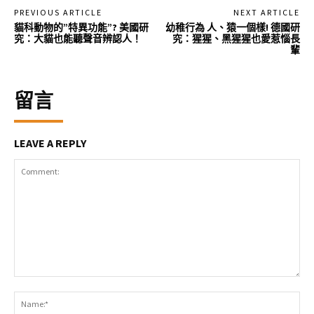
PREVIOUS ARTICLE
NEXT ARTICLE
貓科動物的”特異功能”? 美國研
幼稚行為 人、猿一個樣! 德國研
究：大貓也能聽聲音辨認人！
究：猩猩、黑猩猩也愛惹惱長
輩
留言
LEAVE A REPLY
Comment:
Na