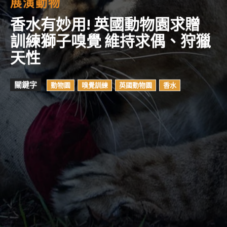
展演動物
香水有妙用! 英國動物園求贈
訓練獅子嗅覺 維持求偶、狩獵
天性
關鍵字
動物園
嗅覺訓練
英國動物園
香水