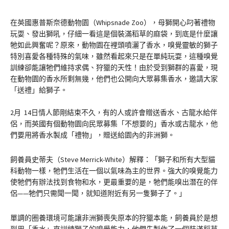
在英國惠普斯奈德動物園（Whipsnade Zoo），母獅開心叼著禮物
玩耍、發出獅吼，仔細一看這是個裝滿稻草的麻袋，到底是什麼讓
牠如此興奮呢？原來，動物園在裡頭噴灑了香水，嗅覺靈敏的獅子
特別喜愛各種特殊的氣味，雖然看起來只是在單純玩耍，這種嗅覺
訓練卻能讓牠們維持求偶、狩獵的天性！由於受到獅群的喜愛，現
在動物園的香水所剩無幾，他們也公開向大眾募集香水，邀請大家
「送禮」給獅子。
2月 14日情人節剛結束不久，有的人或許會贈送香水、古龍水給伴
侶，而英國有個動物園向民眾募集「不想要的」香水或古龍水，他
們要用將香水製成「禮物」，贈送給園內的非洲獅。
飼養員史蒂夫（Steve Merrick-White）解釋：「獅子和所有大型貓
科動物一樣，牠們生活在一個以氣味為主的世界。強大的嗅覺能力
使牠們有辦法找到食物和水，更最重要的是，牠們能嗅出潛在的伴
侶——牠們只需聞一聞，就知道附近有另一隻獅子了。」
單調的圈養環境可能讓非洲獅喪失原本的狩獵本能，飼養員於是想
到用「香水」來訓練獅子的嗅覺能力，他們先製作了一個裝滿稻草