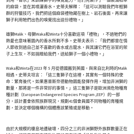
的麻袋，並在其噴灑香水。史蒂夫解釋：「這可以測驗我們年輕獅
群的狩獵技巧，我們把這個麻袋禮物藏在樹上、岩石後面，再來讓
獅子利用牠們出色的嗅覺找出這份禮物。」
雄獅Malik、母獅Waka和Winta十分喜歡這項「禮物」，不過牠們的
熱愛也意味著園內的香水所剩不多。史蒂夫表示：「我們都曾在情
人節收到過自己並不喜歡的香水或古龍水，與其讓它們在浴室的架
子上生灰，不如捐贈給我們，送給獅子一個小禮物。」
Waka和Winta在2023 年 5 月從德國搬到英國，與來自比利時的Malik
相遇。史蒂夫坦言：「這三隻獅子在這裡，其實有一個特殊的使
命：繁育後代。如果惠普斯奈德動物園能發揮作用，增加非洲獅的
數量，那將是一件非常好的事情。」這三隻獅子是歐洲瀕危物種育
種計劃（European Endangered Species Program ,EEP）的一部
分，該計畫會依照族群現況，規劃41個會員國不同物種的育種規
劃，並決定哪個機構的個體應該繁殖或是移動。
由於大規模的棲息地遭破壞，四分之三的非洲獅野外族群數量正在