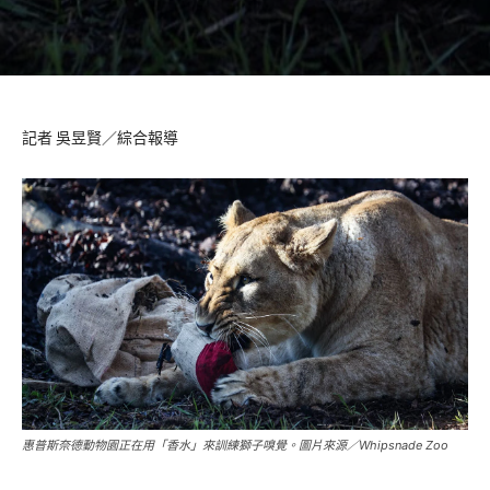
記者 吳昱賢／綜合報導
惠普斯奈德動物園正在用「香水」來訓練獅子嗅覺。圖片來源／Whipsnade Zoo