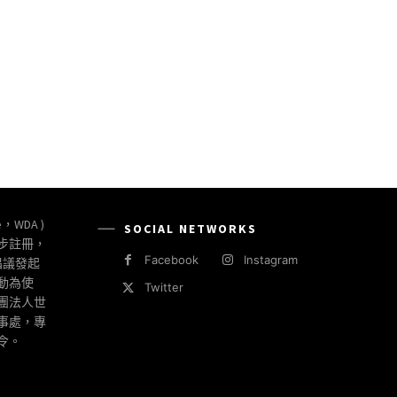
e:
e，WDA )
SOCIAL NETWORKS
同步註冊，
Facebook
Instagram
倡議發起
動為使
Twitter
社團法人世
事處，專
令。