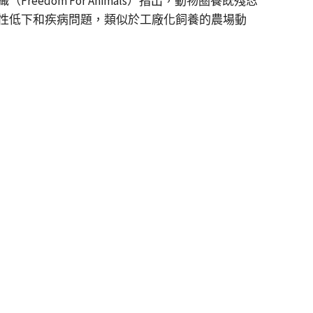
om For Animals）指出，動物圈養既殘忍
性低下和疾病問題，類似於工廠化飼養的農場動