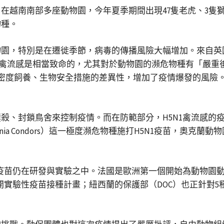
在越南南部多座動物園，今年夏季期間出現47隻老虎、3隻
物種。
，特別是在遷徙季節，病毒的傳播風險大幅增加。來自英國女王大
而言，禽流感是相當致命的，尤其對於動物園的瀕危物種有「嚴
物園內動物的高密度飼養、生物安全措施的差異性，增加了疫情爆發
殺、封鎖鳥舍來控制疫情。而在防範部分，H5N1禽流感的
ia Condors）這一極度瀕危物種施打H5N1疫苗，奧克蘭動物
疫苗仍在研發與實驗之中。法國是歐洲第一個開始為動物園動物
展開實驗性疫苗接種計畫；紐西蘭的保護部（DOC）也正針對5