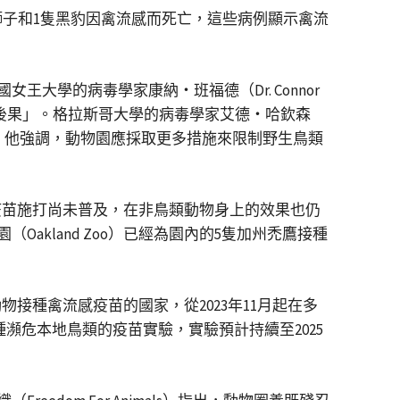
獅子和1隻黑豹因禽流感而死亡，這些病例顯示禽流
學的病毒學家康納・班福德（Dr. Connor
重後果」。格拉斯哥大學的病毒學家艾德・哈欽森
的風險。他強調，動物園應採取更多措施來限制野生鳥類
疫苗施打尚未普及，在非鳥類動物身上的效果也仍
園（Oakland Zoo）已經為園內的5隻加州禿鷹接種
接種禽流感疫苗的國家，從2023年11月起在多
種瀕危本地鳥類的疫苗實驗，實驗預計持續至2025