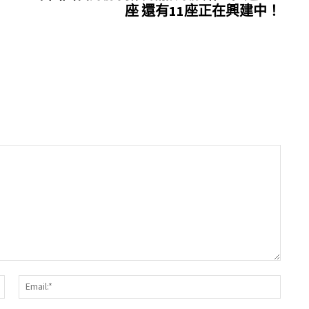
座 還有11座正在興建中！
Name:*
Email: