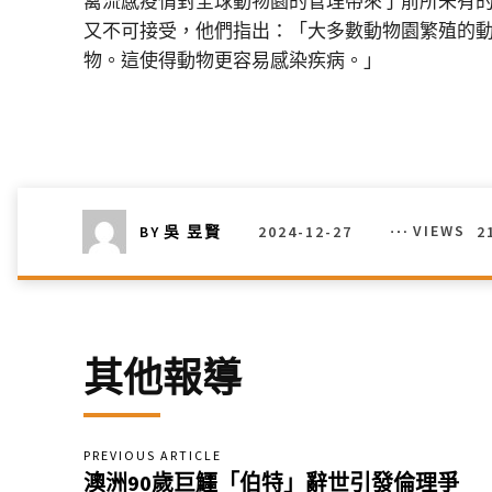
禽流感疫情對全球動物園的管理帶來了前所未有的挑戰。
又不可接受，他們指出：「大多數動物園繁殖的
物。這使得動物更容易感染疾病。」
2024-12-27
VIEWS
2
BY
吳 昱賢
其他報導
PREVIOUS ARTICLE
澳洲90歲巨鱷「伯特」辭世引發倫理爭