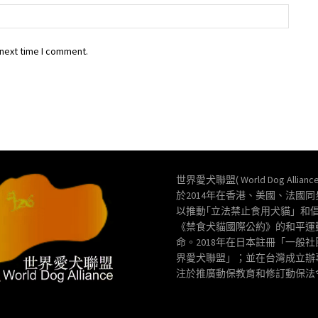
Websit
 next time I comment.
世界愛犬聯盟( World Dog Allianc
於2014年在香港、美國、法國
以推動｢立法禁止食用犬貓」和
《禁食犬貓國際公約》的和平運
命。2018年在日本註冊「一般
界愛犬聯盟」；並在台灣成立辦
注於推廣動保教育和修訂動保法