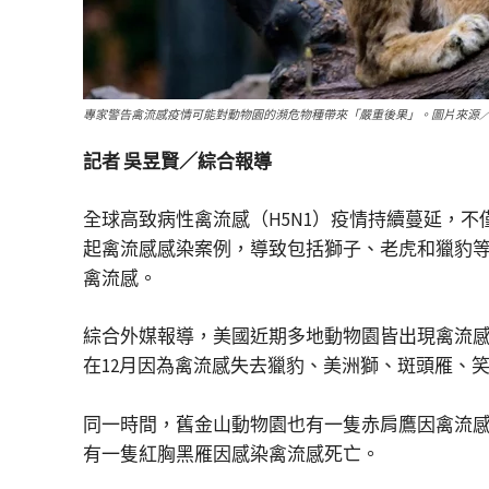
專家警告禽流感疫情可能對動物園的瀕危物種帶來「嚴重後果」。圖片來源／Gett
記者 吳昱賢／綜合報導
全球高致病性禽流感（H5N1）疫情持續蔓延，
起禽流感感染案例，導致包括獅子、老虎和獵豹
禽流感。
綜合外媒報導，美國近期多地動物園皆出現禽流感疫情，
在12月因為禽流感失去獵豹、美洲獅、斑頭雁、
同一時間，舊金山動物園也有一隻赤肩鷹因禽流感死亡
有一隻紅胸黑雁因感染禽流感死亡。