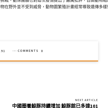
動保團體也對這次疫情提出了嚴厲批評，自由動物組織（Freed
動物在野外並不受到威脅，動物園繁殖計畫經常導致遺傳多樣
191
COMMENTS
0
NEXT ARTICLE
中國圈養鯨豚持續增加 鯨豚館已多達101