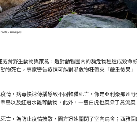
y Images
不僅威脅野生動物與家禽，還對動物園內的瀕危物種造成致命
等動物死亡，專家警告疫情可能對瀕危物種帶來「嚴重後果」
病毒快速傳播導致不同物種死亡。像是亞利桑那州野生動物世界動物
笑翠鳥以及紅冠水雞等動物，此外，一隻白虎也感染了禽流感
，為防止疫情擴散，園方迅速關閉了室內鳥舍；西雅圖的木地公園動物