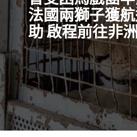
法國兩獅子獲航
助 啟程前往非