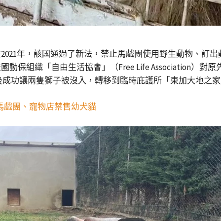
021年，該國通過了新法，禁止馬戲團使用野生動物、訂出動
織「自由生活協會」（Free Life Association）對
讓兩隻獅子被沒入，轉移到臨時庇護所「東加大地之家」（Tonga 
汰馬戲團、寵物店禁售幼犬貓