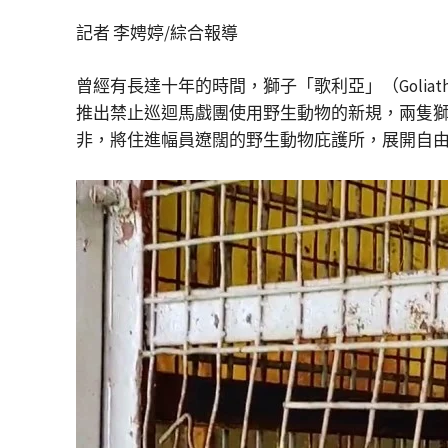
記者 李娉婷/綜合報導
曾經有長達十年的時間，獅子「歌利亞」（Golia
推出禁止巡迴馬戲團使用野生動物的新規，兩隻獅
非，將住進幅員遼闊的野生動物庇護所，展開自