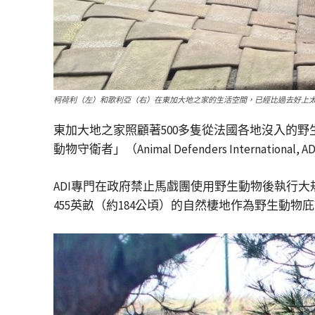
柯荷利（左）和歌利亞（右）在東加大地之家的生活空間，已經比過去好上
東加大地之家照顧著500多隻從法國各地沒入的
動物守衛者」（Animal Defenders Intern
ADI專門在政府禁止馬戲團使用野生動物後執行
455英畝（約184公頃）的自然棲地作為野生動