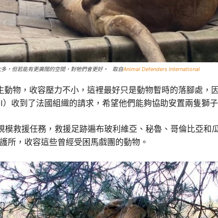
太多，但若能有更廣闊的空間，對牠們會更好。 取自
Animal Defenders International
野生動物，收容壓力不小，這裡最好只是動物暫時的落腳處，
ational, ADI）收到了法國組織的請求，希望他們能夠協助安置兩隻獅
大規模救援任務，救援足跡遍布玻利維亞、秘魯、哥倫比亞和
物庇護所，收容這些曾經受困馬戲團的動物。