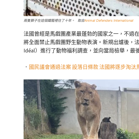
兩隻獅子在這個鐵籠裡住了十年。 取自
Animal Defenders International
法國曾經是馬戲團產業最蓬勃的國家之一，不過在2
將全面禁止馬戲團野生動物表演。新規出爐後，法國動保組
Idéal）進行了動物福利調查，並向當局檢舉，最後成功
．
國民議會通過法案 設落日條款 法國將逐步淘