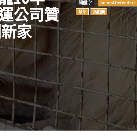
關鍵字
Animal Defenders 
運公司贊
禁令
馬戲團
洲新家