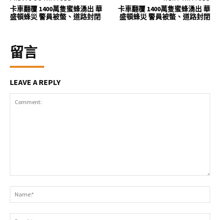
卡車翻覆 1400萬隻蜜蜂湧出 華
卡車翻覆 1400萬隻蜜蜂湧出 華
盛頓蜂災 警員被螫、道路封閉
盛頓蜂災 警員被螫、道路封閉
留言
LEAVE A REPLY
Comment:
Na
Ema