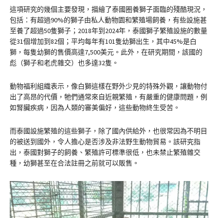
這項研究的幾個主要發現，描繪了泰國圈養獅子面臨的殘酷現況，
包括：有超過90%的獅子由私人動物園和繁殖場飼養，有些設施甚
至養了超過50隻獅子；2018年到2024年，泰國獅子繁殖設施的數量
從31個增加到82個；平均每年有101隻幼獅出生，其中45%是白
獅，每隻幼獅的售價高達7,500美元。此外，在研究期間，該國的
彪（獅子和老虎雜交）也多達32隻。
動物福利組織表示，像白獅這樣在野外少見的特殊外觀，讓動物付
出了高昂的代價，牠們通常來自近親繁殖，有嚴重的健康問題，例
如腎臟疾病，因為人類的審美偏好，這些動物終生受苦。
而泰國設施繁殖的這些獅子，除了國內供給外，也很常因為不明目
的被送到國外，令人擔心是否涉及非法野生動物貿易。該研究指
出，泰國對獅子的飼養、繁殖許可標準很低，也未禁止繁殖雜交
種，幼獅甚至在合法註冊之前就可以販售。