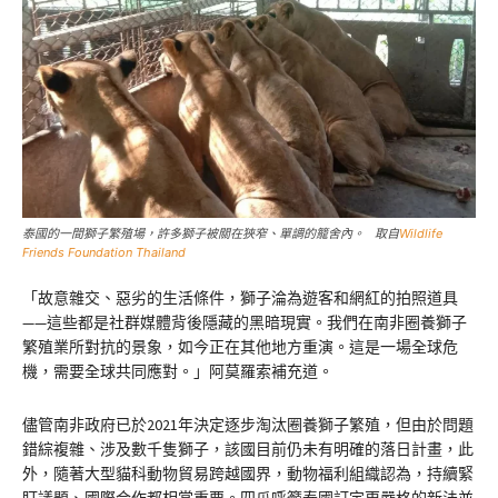
泰國的一間獅子繁殖場，許多獅子被關在狹窄、單調的籠舍內。 取自
Wildlife
Friends Foundation Thailand
「故意雜交、惡劣的生活條件，獅子淪為遊客和網紅的拍照道具
——這些都是社群媒體背後隱藏的黑暗現實。我們在南非圈養獅子
繁殖業所對抗的景象，如今正在其他地方重演。這是一場全球危
機，需要全球共同應對。」阿莫羅索補充道。
儘管南非政府已於2021年決定逐步淘汰圈養獅子繁殖，但由於問題
錯綜複雜、涉及數千隻獅子，該國目前仍未有明確的落日計畫，此
外，隨著大型貓科動物貿易跨越國界，動物福利組織認為，持續緊
盯議題、國際合作都相當重要。四爪呼籲泰國訂定更嚴格的新法並