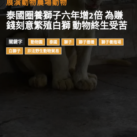
展演動物
農場動物
泰國圈養獅子六年增2倍 為賺
錢刻意繁殖白獅 動物終生受苦
關鍵字
動物園
泰國
獅子
獅子圈養
獅子養殖場
白獅子
非法野生動物貿易