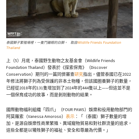
泰國獅子繁殖場裡，一隻鬥雞眼的白獅。 取自
Wildlife Friends Foundation
Thailand
上（5）月底，泰國野生動物之友基金會（Wildlife Friends
Foundation Thailand）發表於《探索保育》（Discover
Conservation）期刊的一篇同儕審查
研究
指出，儘管泰國已在2022
年修法將獅子列為受保護的非本土物種，但該國圈養獅子的數量，
已經從2018年的131隻增加到了2024年的444隻以上——但這並不是
一個保育成功的故事，而是剝削動物的結果。
國際動物福利組織「四爪」（FOUR PAWS）娛樂和役用動物部門的
阿莫羅索（Vanessa Amoroso）
表示
：「（泰國）獅子數量的增
加，是源自娛樂性商業繁殖、異域寵物貿易和對社群流量的追求，
這些全都是以犧牲獅子的福祉、安全和尊嚴為代價。」