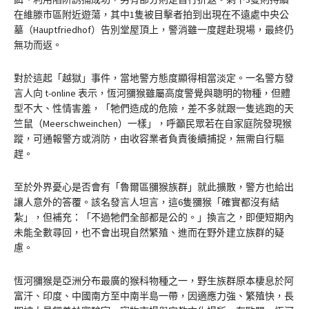
在維滕市區附近遊蕩，其中1隻被目擊者拍到出現在不遠處中央公
墓（Hauptfriedhof）告別堂屋頂上，警消雖一度趕赴現場，最終仍
無功而返。
對於這起「越獄」事件，當地警方態度顯得相當淡定。一名警方發
言人向 t-online 表示，恆河獼猴雖屬高度警覺與聰明的物種，但體
型不大、性情害羞，「牠們造成的危險，差不多就跟一隻逃跑的天
竺鼠（Meerschweinchen）一樣」，呼籲民眾若在自家庭院發現猴
蹤，可通報警方或消防，由收容業者負責後續捕捉，無需自行驅
趕。
至於外界憂心是否會有「魯爾區獼猴族群」就此擴散，警方也給出
讓人意外的答覆。該名發言人坦言，這6隻獼猴「確實都沒有結
紮」，但補充：「不過牠們全部都是公的。」換言之，即便短期內
未能全數尋回，也不會出現自然繁殖、進而在野外建立族群的疑
慮。
恆河獼猴是亞洲分布最廣的猴科物種之一，野生族群原本棲息於阿
富汗、印度、中國南方至中南半島一帶，因適應力強、繁殖快，長