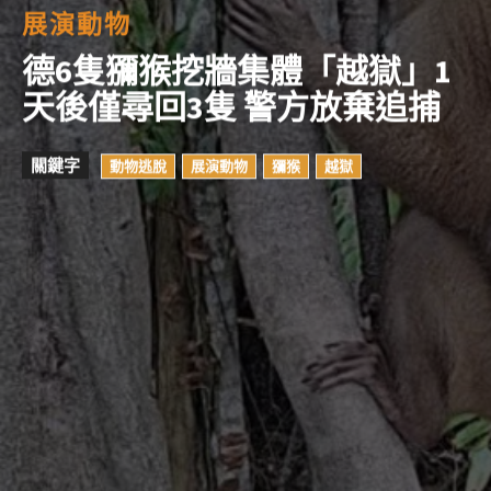
展演動物
德6隻獼猴挖牆集體「越獄」1
天後僅尋回3隻 警方放棄追捕
關鍵字
動物逃脫
展演動物
獼猴
越獄