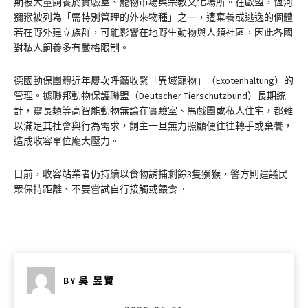
期被大量飼養於實驗室、寵物市場與宗教文化場所。在歐盟，恆河
獼猴被列為「需特別管理的外來物種」之一，遭棄養或逃逸的個體
若在野外建立族群，可能影響在地野生動物與人類社區，因此各國
對私人飼養多有嚴格限制。
德國動保團體近年屢次呼籲收緊「異域寵物」（Exotenhaltung）的
管理。據聯邦動物保護聯盟（Deutscher Tierschutzbund）長期統
計，靈長類等高智能動物無論在實驗室、馬戲團或私人住宅，都難
以滿足其社會與行為需求，飼主一旦無力照顧便往往轉手或棄養，
造成收容單位龐大壓力。
目前，收容站業者仍持續以食物誘捕剩餘3隻獼猴，警方則建議民
眾保持距離、不要嘗試自行接觸或餵食。
BY
吳 昱賢