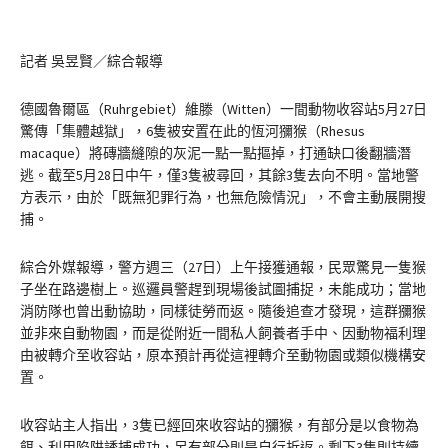
記者 吳昱賢／綜合報導
德國魯爾區（Ruhrgebiet）維滕（Witten）一間動物收容站5月27日
驚傳「集體越獄」，6隻被安置在此的恆河獼猴（Rhesus
macaque）將磚牆縫隙的灰泥一點一點摳掉，打通缺口後翻牆潛
逃。截至5月28日中午，僅3隻被尋回，其餘3隻去向不明。當地警
方表示，由於「既無犯罪行為，也無危險情況」，不會主動展開搜
捕。
綜合外媒報導，警方週三（27日）上午接獲通報，民眾驚見一隻猴
子坐在路邊樹上。巡邏員警趕到現場後試圖捕捉，未能成功；當地
消防隊也曾出動協助，同樣徒勞而返。隨後追查才發現，這群獼猴
並非來自動物園，而是從附近一間私人飼養者手中、因動物福利理
由被轉介至收容站，原本預計再從這裡轉介至動物園或類似機構安
置。
收容站主人指出，3隻已經回來收容站的獼猴，有部分是以食物為
餌、利用陷阱誘捕成功，另有部分則是自行折返。剩下3隻則持續