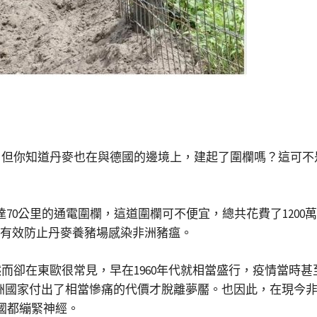
，但你知道丹麥也在與德國的邊境上，建起了圍欄嗎？這可不
達70公里的通電圍欄，這道圍欄可不便宜，總共花費了1200
能有效防止丹麥養豬場感染非洲豬瘟。
而卻在東歐很常見，早在1960年代就相當盛行，疫情當時
洲國家付出了相當慘痛的代價才脫離夢靨。也因此，在現今非
國都繃緊神經。