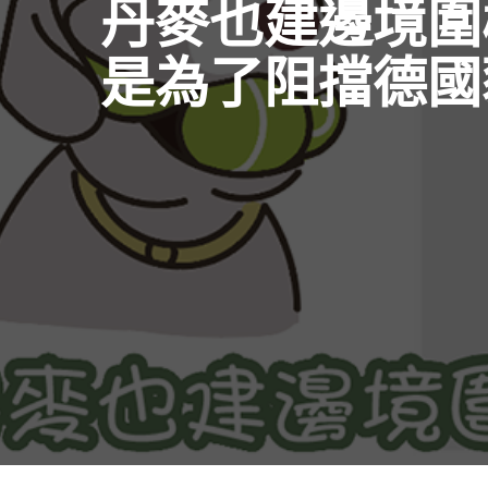
丹麥也建邊境圍
是為了阻擋德國