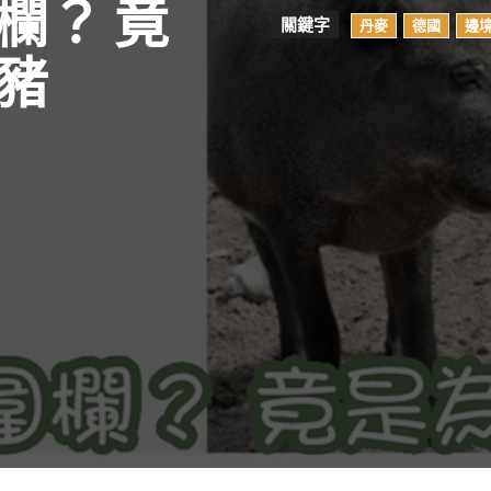
欄？ 竟
關鍵字
丹麥
德國
邊
豬