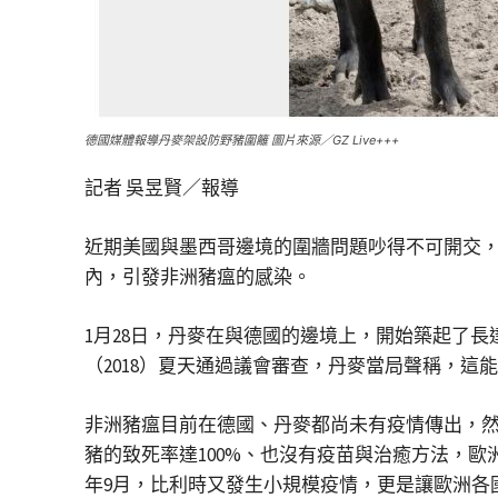
德國媒體報導丹麥架設防野豬圍籬 圖片來源／GZ Live+++
記者 吳昱賢／報導
近期美國與墨西哥邊境的圍牆問題吵得不可開交
內，引發非洲豬瘟的感染。
1月28日，丹麥在與德國的邊境上，開始築起了長
（2018）夏天通過議會審查，丹麥當局聲稱，這
非洲豬瘟目前在德國、丹麥都尚未有疫情傳出，然
豬的致死率達100%、也沒有疫苗與治癒方法，歐
年9月，比利時又發生小規模疫情，更是讓歐洲各