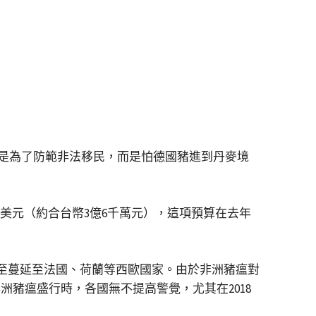
是為了防範非法移民，而是怕德國豬進到丹麥境
萬美元（約合台幣3億6千萬元），這項預算在去年
甚至蔓延至法國、荷蘭等西歐國家。由於非洲豬瘟對
洲豬瘟盛行時，各國無不提高警覺，尤其在2018