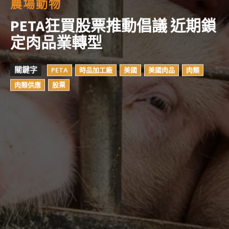
農場動物
PETA狂買股票推動倡議 近期鎖
定肉品業轉型
關鍵字
PETA
時品加工廠
美國
美國肉品
肉類
肉類供應
股票