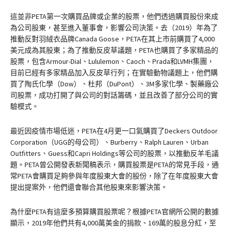
這並非PETA第一次購買品牌或企業的股票，他們透過購買股份來成
為公司股東，甚至進入董事會，影響公司決策。去（2019）年為了
推動反對羽絨衣品牌Canada Goose，PETA在其上市前購買了4,000
美元成為其股東；為了推動反皮草議題，PETA也購買了多家精品的
股票，包含Armour-Dial、Lululemon、Caoch、Prada和LVMH集團，
目前已經有多家精品加入反皮草行列；在實驗動物議題上，他們購
買了陶氏化學（Dow）、杜邦（DuPont）、3M多家化學、製藥廠公
司股票，成功打開了與公司的對話籌碼，並且改善了部分公司的實
驗模式。
最近因疫情市場低迷，PETA在4月更一口氣購買了Deckers Outdoor
Corporation（UGG的母公司）、Burberry、Ralph Lauren、Urban
Outfitters、Guess和Capri Holdings等公司的股票，以推動反羊毛議
題。PETA曾公開發表新聞稿表示，購買股票是PETA的常見手段，通
常PETA會購買足夠參與年度股東大會的股份，除了在年度股東大會
提出提案外，他們還會聯合其他股東來影響決策。
為什麼PETA有這麼多預算購買股票呢？根據PETA官網所公開的數據
顯示，2019年他們共有4,000萬美金的捐款、169萬的股息分紅，至