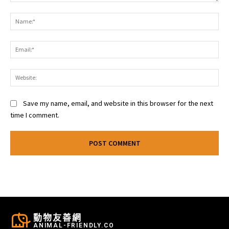
Comment:
Na
Ema
Web
Save my name, email, and website in this browser for the next
time I comment.
動物友善網
ANIMAL-FRIENDLY.CO