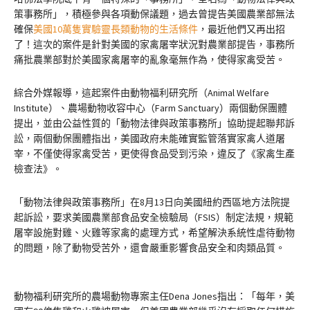
策事務所」，積極參與各項動保議題，過去曾提告美國農業部無法
確保
美國10萬隻實驗靈長類動物的生活條件
，最近他們又再出招
了！這次的案件是針對美國的家禽屠宰狀況對農業部提告，事務所
痛批農業部對於美國家禽屠宰的亂象毫無作為，使得家禽受苦。
綜合外媒報導，這起案件由動物福利研究所（Animal Welfare
Institute）、農場動物收容中心（Farm Sanctuary）兩個動保團體
提出，並由公益性質的「動物法律與政策事務所」協助提起聯邦訴
訟，兩個動保團體指出，美國政府未能確實監管落實家禽人道屠
宰，不僅使得家禽受苦，更使得食品受到污染，違反了《家禽生產
檢查法》。
「動物法律與政策事務所」在8月13日向美國紐約西區地方法院提
起訴訟，要求美國農業部食品安全檢驗局（FSIS）制定法規，規範
屠宰設施對雞、火雞等家禽的處理方式，希望解決系統性虐待動物
的問題，除了動物受苦外，還會嚴重影響食品安全和肉類品質。
動物福利研究所的農場動物專案主任Dena Jones指出：「每年，美