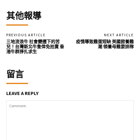
其他報導
PREVIOUS ARTICLE
NEXT ARTICLE
三地流浪牛 社會變遷下的苦
疫情導致雞蛋短缺 英國掀養雞
兒！台灣新北牛隻倖免拍賣 香
潮 領養母雞要排隊
港牛群掙扎求生
留言
LEAVE A REPLY