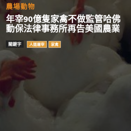
農場動物
年宰90億隻家禽不做監管哈佛
動保法律事務所再告美國農業
關鍵字
人道屠宰
家禽