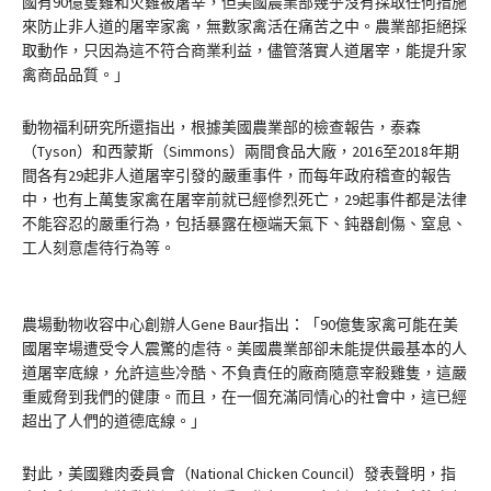
國有90億隻雞和火雞被屠宰，但美國農業部幾乎沒有採取任何措施
來防止非人道的屠宰家禽，無數家禽活在痛苦之中。農業部拒絕採
取動作，只因為這不符合商業利益，儘管落實人道屠宰，能提升家
禽商品品質。」
動物福利研究所還指出，根據美國農業部的檢查報告，泰森
（Tyson）和西蒙斯（Simmons）兩間食品大廠，2016至2018年期
間各有29起非人道屠宰引發的嚴重事件，而每年政府稽查的報告
中，也有上萬隻家禽在屠宰前就已經慘烈死亡，29起事件都是法律
不能容忍的嚴重行為，包括暴露在極端天氣下、鈍器創傷、窒息、
工人刻意虐待行為等。
農場動物收容中心創辦人Gene Baur指出：「90億隻家禽可能在美
國屠宰場遭受令人震驚的虐待。美國農業部卻未能提供最基本的人
道屠宰底線，允許這些冷酷、不負責任的廠商隨意宰殺雞隻，這嚴
重威脅到我們的健康。而且，在一個充滿同情心的社會中，這已經
超出了人們的道德底線。」
對此，美國雞肉委員會（National Chicken Council）發表聲明，指