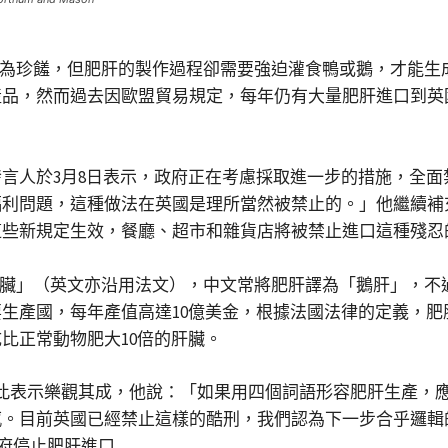
多饕客視為珍饈，但肥肝的製作過程卻需要強迫灌食鴨或鵝，才
產品，然而過去因歐盟貿易規定，每年仍有大量肥肝進口到英
言人於3月8日表示，政府正在考慮採取進一步的措施，全
福利問題，這種做法在英國是理所當然被禁止的。」他繼續補
這些新規定生效，餐廳、超市和雜貨店將被禁止進口這種殘忍
的頂級肝臟」（英文亦沿用法文），中文常將肥肝譯為「鵝肝」，
生產國，每年產值高達10億美金，根據法國法律的定義，
比正常動物肥大10倍的肝臟。
Allen對此表示樂觀其成，他說：「如果用四個詞語形容肥肝生
感。目前英國已經禁止這樣的酷刑，我們認為下一步合乎邏輯
政府停止肥肝進口