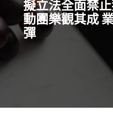
擬立法全面禁止
動團樂觀其成 
彈