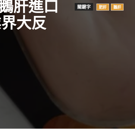
鵝肝進口
關鍵字
肥肝
鵝肝
業界大反