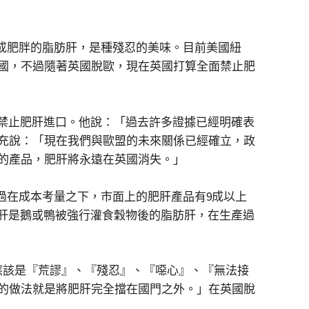
能生成肥胖的脂肪肝，是種殘忍的美味。目前美國紐
國，不過隨著英國脫歐，現在英國打算全面禁止肥
面禁止肥肝進口。他說：「過去許多證據已經明確表
充說：「現在我們與歐盟的未來關係已經確立，政
的產品，肥肝將永遠在英國消失。」
不過在成本考量之下，市面上的肥肝產品有9成以上
肥肝是鵝或鴨被強行灌食穀物後的脂肪肝，在生產過
產，應該是『荒謬』、『殘忍』、『噁心』、『無法接
的做法就是將肥肝完全擋在國門之外。」在英國脫