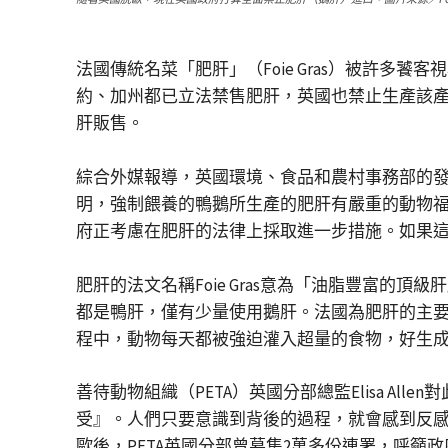
法國傳統名菜「肥肝」（Foie Gras）被許
約、加州都已立法禁售肥肝，英國也禁止生產該
肝販售。
綜合外媒報導，英國環境、食品和農村事務部的發
明，強制餵養的鴨鵝所生產的肥肝有嚴重的動物
府正考慮在肥肝的法律上採取進一步措施。如果
肥肝的法文名稱Foie Gras意為「油脂豐富
都是鴨肝，僅有少量使用鵝肝。法國為肥肝的主要
程中，動物每天都被強迫灌入超量的食物，好生成
善待動物組織（PETA）英國分部總監Elisa 
受』。人們只要意識到背後的過程，就會感到反
歐後，PETA英國分部曾募集2萬多份連署，呼籲