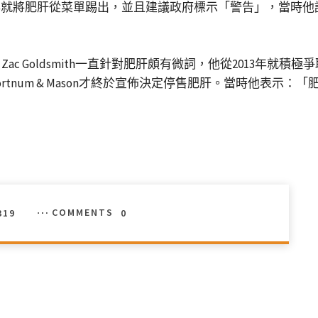
在2008年就將肥肝從菜單踢出，並且建議政府標示「警告」，
c Goldsmith一直針對肥肝頗有微詞，他從2013年就
1月，Fortnum & Mason才終於宣佈決定停售肥肝。當時他
319
COMMENTS
0