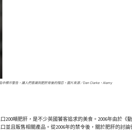
品中標示警告，讓人們意識到肥肝背後的殘忍。圖片來源／Dan Clarke、Alamy
噸肥肝，是不少英國饕客追求的美食。2006年由於《動物福利法》
口並且販售相關產品。從2006年的禁令後，關於肥肝的討