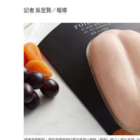
記者 吳昱賢／報導
隨著英國脫歐，現在英國政府打算全面禁止肥肝（鵝肝）進口。圖片來源／Fortnu