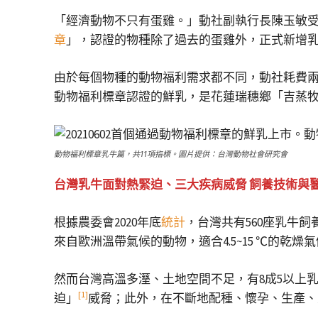
「經濟動物不只有蛋雞。」動社副執行長陳玉敏受
章
」，認證的物種除了過去的蛋雞外，正式新增
由於每個物種的動物福利需求都不同，動社耗費兩
動物福利標章認證的鮮乳，是花蓮瑞穗鄉「吉蒸牧場
動物福利標章乳牛篇，共11項指標。圖片提供：台灣動物社會研究會
台灣乳牛面對熱緊迫、三大疾病威脅 飼養技術與
根據農委會2020年底
統計
，台灣共有560座乳牛
來自歐洲溫帶氣候的動物，適合4.5~15 ℃的乾燥
然而台灣高溫多溼、土地空間不足，有8成5以上
[1]
迫」
威脅；此外，在不斷地配種、懷孕、生產、