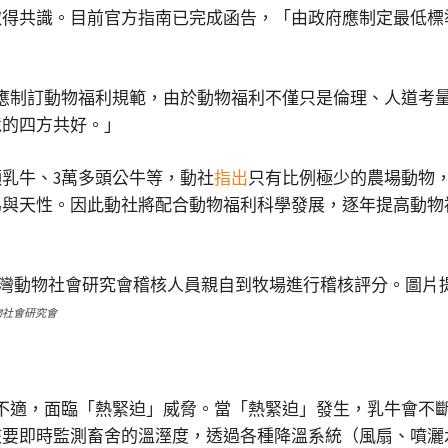
取得共識。目前官方指南已完成函告，「由政府應制定最低標
皆應制訂動物福利規範，由於動物福利不僅只是倫理、人道考
境的四方共好。」
多頭乳牛、3萬多頭公牛等，動社
指出
只有比例極少的農場動物
為與天性。因此動社將配合動物福利科學發展，逐年提高動物
物社會研究會
到不適，面臨「熱緊迫」威脅。當「熱緊迫」發生，乳牛會不
該要即時監測畜舍的溫溼度，透過各種降溫系統（風扇、噴灑