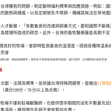
對台灣獨有的問題，制定動物福利標準與因應措施。例如：國
境的散熱與通風，以及定期替乳牛修蹄，彌補其無法在草地磨
術人才斷層，「多數畜舍的改建與飼養方式，都和國際不斷進
人為管理所造成的疏忽。此外，台灣的畜牧醫療量能長期不足
噴灑水霧、裝設遮陽簾等，降低乳牛受熱緊迫威脅的程度。圖片提供：台灣動物社會研究會
稱
外文獻、法規及標準，並依據台灣特殊問題等，發展出
11項指
滿分100分，70 分以上為合格）。
該牧場不僅有駐場獸醫師，也提供懷孕期間的泌乳牛數量充
牛隻溫和，確保擠牛乳時不會有緊迫反應。