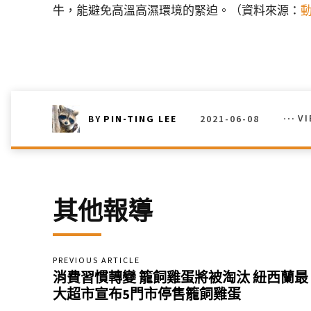
牛，能避免高溫高濕環境的緊迫。（資料來源：
2021-06-08
V
BY
PIN-TING LEE
其他報導
PREVIOUS ARTICLE
消費習慣轉變 籠飼雞蛋將被淘汰 紐西蘭最
大超市宣布5門市停售籠飼雞蛋