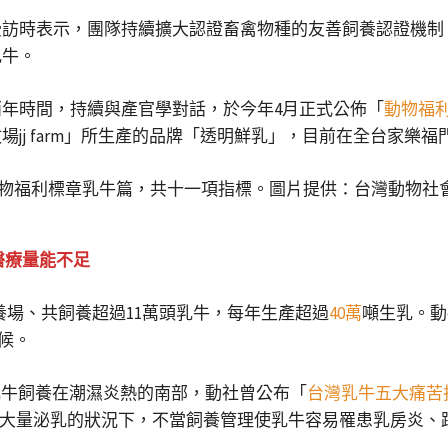
訪時表示，團隊持續擴大認證畜禽物種的友善飼養認證機制，於
乳牛。
年時間，持續與產官學對話，於今年4月正式公佈「
動物福
jj farm」所生產的品牌「透明鮮乳」，目前在全台家樂福
醫療量能不足
飼養場、共飼養超過11萬頭乳牛，每年生產超過
40萬
噸生乳。動
氣候。
乳牛飼養在潮濕炎熱的南部，動社曾公布「
台灣乳牛五大痛苦
大量泌乳的狀況下，不當飼養管理使乳牛容易罹患乳房炎、