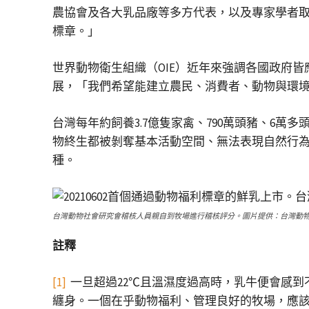
農協會及各大乳品廠等多方代表，以及專家學者
標章。」
世界動物衛生組織（OIE）近年來強調各國政府
展，「我們希望能建立農民、消費者、動物與環
台灣每年約飼養3.7億隻家禽、790萬頭豬、6萬
物終生都被剝奪基本活動空間、無法表現自然行
種。
台灣動物社會研究會稽核人員親自到牧場進行稽核評分。圖片提供：台灣動
註釋
[1]
一旦超過22℃且溫濕度過高時，乳牛便會感
纏身。一個在乎動物福利、管理良好的牧場，應