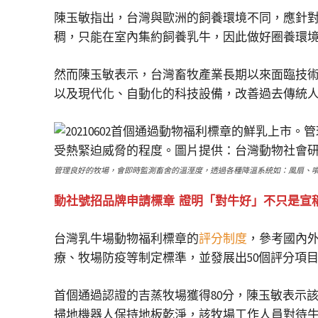
陳玉敏指出，台灣與歐洲的飼養環境不同，應針
稠，只能在室內集約飼養乳牛，因此做好圈養環
然而陳玉敏表示，台灣畜牧產業長期以來面臨技
以及現代化、自動化的科技設備，改善過去傳統
管理良好的牧場，會即時監測畜舍的溫溼度，透過各種降溫系統如：風扇、
動社號招品牌申請標章 證明「對牛好」不只是宣
台灣乳牛場動物福利標章的
評分制度
，參考國內
療、牧場防疫等制定標準，並發展出50個評分項目（
首個通過認證的吉蒸牧場獲得80分，陳玉敏表示
掃地機器人保持地板乾淨，該牧場工作人員對待