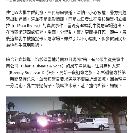
一群民眾將狂奔的乳牛壓倒在地。圖片來源／Los Angeles Times
住宅區大批牛群亂竄，居民紛紛躲避，深怕不小心被撞，警方則趕
緊出動追捕，這並不是電影情節，而是22日發生在洛杉磯畢柯立維
拉市（Pico Rivera）的真實事件。當晚有40頭乳牛從屠宰場逃出，
在市區街頭四處狂奔，場面十分混亂，警方更開槍打死一頭牛。最
後這些乳牛被捕捉帶回屠宰場。雖然引起不小騷動，但多數居民都
為這些牛感到難過。
綜合外媒報導，洛杉磯當地時間22日晚間7點，有40頭牛從曼寧牛
肉公司（Charlie DiMaria & Sons）的屠宰場逃離，往貝弗利大道
（Beverly Boulevard）狂奔，開始一段逃命之旅。洛杉磯警方於第
一時間掌握訊息，並發布警告要求民眾不要靠近該區域，因為現場
十分混亂，乳牛穿過院子、踐踏灌木叢、甚至撞倒郵箱、柵欄。