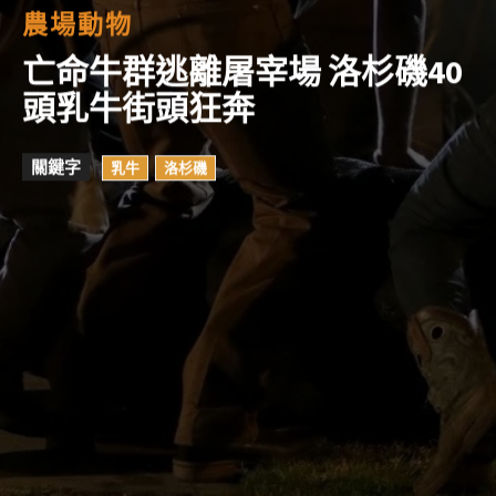
農場動物
亡命牛群逃離屠宰場 洛杉磯40
頭乳牛街頭狂奔
關鍵字
乳牛
洛杉磯