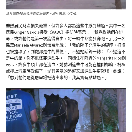
洛杉磯有40頭乳牛在街頭狂奔。圖片來源／KCAL
雖然居民財產損失嚴重，但許多人都為這些牛感到難過。其中一名
居民Ginger Gaxiola接受《KABC》採訪時表示：「我覺得牠們在逃
命，或許牠們是第一次獲得自由，每一頭牛都瘋狂奔跑。」另一名
民眾Marisela Alvarez則無奈地說：「我的院子充滿牛的腳印，柵欄
也被撞壞了，到處都是牛的糞便。」不過她話鋒一轉：「不過這不
是牛的錯，你不能怪罪這些牛。」同樣住在附近的Margarita Rios則
表示，許多牛頭上都在流血，她猜測這些牛可能在撞倒郵箱、柵欄
或撞上汽車時受傷了，尤其民眾的追趕又讓這些牛更緊張，她說：
「想到牠們是從屠宰場裡逃出來的，我其實有點難過。」