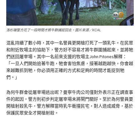
洛杉磯警方花了一段時間才將牛群捕捉回去。圖片來源／KCAL
混亂持續了數小時，其中一名警員更開槍打死了一頭乳牛。在民眾
和附近牧場主的協助下，警方好不容易才將牛群圍捕起來，並將牠
們送回屠宰場。其中一名前來支援的牧場主John Pitones解釋：
「一旦人們開始追著牛跑，牠會害怕焦慮，接著越跑越快，你會越
來越難抓到牠，你必須用正確的方式和足夠的時間才能捉到牠
們。」
為何牛群會從屠宰場逃出呢？曼寧牛肉公司僅對外表示正在調查事
件的起因，警方則初步判定屠宰場未將閘門關好。至於為何警員要
開槍射殺乳牛，警方解釋當時乳牛衝撞民宅，對人造成威脅，基於
保護民眾安全才開槍射殺。