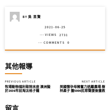
BY
吳 昱賢
2021-06-25
VIEWS
2731
COMMENTS
0
其他報導
PREVIOUS ARTICLE
NEXT ARTICLE
牧場動物福利敬陪末座 澳洲擬
英國懷孕母豬奮力逃離農場 樹
於2036年前淘汰格子籠
林產子 獲5000民眾聲援後獲救
留言