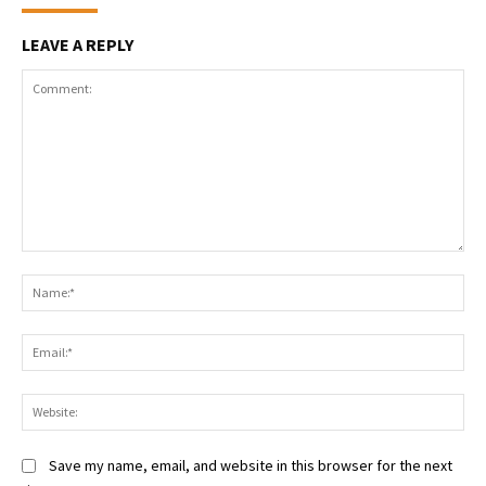
LEAVE A REPLY
Comment:
Na
Ema
Web
Save my name, email, and website in this browser for the next