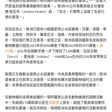
「新冠肺炎疫情時期少有的幾件具有積極意義的事情之一，就是人
們意識到密集養殖動物的後果。」歐洲HSI公共事務高級主任瓊安
娜·施瓦布（Joanna Swabe）說，「其次，它實際上加速了毛皮行
業的衰落。」
到目前為止，歐洲已經有19個國家禁止水貂養殖。芬蘭、波蘭、希
臘、立陶宛、西班牙、羅馬尼亞、瑞典、丹麥和保加利亞仍然允
許，但這個行業正在衰落。疫情之前，歐洲各國為獲取毛皮殺害的
動物數量已經從2014年的4360萬隻下降到2019年的3070萬隻。
據
HSI稱
，2021年這個數字進一步下降到了1200萬隻。包括古馳
（Gucci）、愛迪達（Adidas）、H&M和Zara在內的1500多家零售企
業已經承諾不再使用毛皮。
歐盟正在推動全面禁止水貂養殖。作為其農業戰略的一部分，歐洲
委員會正在起草立法提案，以更新和擴大歐盟動物福利立法的範
圍。宣導者認為這是在歐盟範圍內禁止毛皮貿易的絕佳機會。
在動物權利宣導者組織的一場呼籲禁止皮毛動物養殖的請願活動
中，有超過170萬歐盟公民在
請願書
上簽名，超過了委員會回應所
需的簽名數量。施瓦布相信，取締歐洲毛皮動物養殖的活動會取得