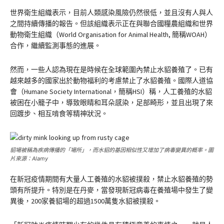
世界衛生組織表示，目前人類感染風險仍然很低，並且沒有人與人
之間持續傳播的報告。但該組織表示正在與聯合國糧農組織和世界
動物衛生組織（World Organisation for Animal Health, 簡稱WOAH）
合作，繼續監測事態的進展。
然而，一些人認為現在是時候在全球範圍內禁止水貂養殖了。已有
越來越多的國家出於動物福利的考慮禁止了水貂養殖。國際人道協
會（Humane Society International，簡稱HSI）稱，人工養殖的水貂
被困在小籠子中，導致眼睛和耳朵感染，足部畸形，並且出現了來
回踱步、相互啃食等精神狀況。
貂場被稱為疾病傳播的「場所」，而水貂的基因相似性又增加了病毒變異的概率。圖
片來源：Alamy
在新冠疫情期間有大量人工養殖的水貂被撲殺，禁止水貂養殖的勢
頭有所提升。特別是在丹麥，當發現新冠病毒在養殖場中發生了變
異後，200家養貂場的超過1500萬隻水貂被撲殺。