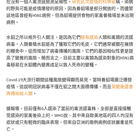
在沒有一個人禽流感檢測呈陽性。
研究此次疫情的科學家
稱，染病
的野鳥可能是疫情爆發的原因，因為養貂場是部分開放的。而儘管
該地區曾經有H5N1病例，但為貂場提供食物的家禽養殖場並未出現
病例。
水貂之所以格外引人關注，是因為它們
極易感染
人類和禽類的流感
病毒。人類養殖水貂是為了獲取它們的毛皮。它們通常被關在擁擠
的棚舍中，從而增加了病毒傳播的風險。它們的基因相似性更是提
高了變異的風險。簡而言之，目前主要以禽類為感染對象的H5N1病
毒極易在水貂體內變異成足以致人死命的變種。
Covid-19大流行期間這種風險變得顯而易見。當時養貂場廣泛爆發
疫情，這說明冠狀病毒不僅在貂之間大面積傳播，而且
突變後還會
再傳染給人類
。
據報導，目前僅有6人感染了當前的禽流感毒株，全部是直接接觸
受感染的家禽後染上的。WHO說，其中來自歐美地區的四人均沒有
症狀或只有輕微的臨床表現，但來自亞洲的兩例病例症狀嚴重並死
亡。