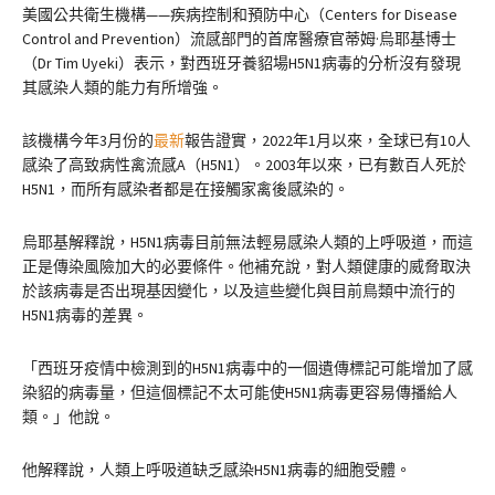
美國公共衛生機構——疾病控制和預防中心（Centers for Disease
Control and Prevention）流感部門的首席醫療官蒂姆·烏耶基博士
（Dr Tim Uyeki）表示，對西班牙養貂場H5N1病毒的分析沒有發現
其感染人類的能力有所增強。
該機構今年3月份的
最新
報告證實，2022年1月以來，全球已有10人
感染了高致病性禽流感A（H5N1）。2003年以來，已有數百人死於
H5N1，而所有感染者都是在接觸家禽後感染的。
烏耶基解釋說，H5N1病毒目前無法輕易感染人類的上呼吸道，而這
正是傳染風險加大的必要條件。他補充說，對人類健康的威脅取決
於該病毒是否出現基因變化，以及這些變化與目前鳥類中流行的
H5N1病毒的差異。
「西班牙疫情中檢測到的H5N1病毒中的一個遺傳標記可能增加了感
染貂的病毒量，但這個標記不太可能使H5N1病毒更容易傳播給人
類。」他說。
他解釋說，人類上呼吸道缺乏感染H5N1病毒的細胞受體。