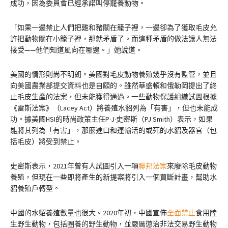
成功，因為委員會已經承諾叫停籠養動物。
「如果一邊禁止人們把雞和豬關在籠子裡，一邊卻為了獲取毛皮允
許把動物關在小籠子裡，那就矛盾了。而這種矛盾的做法讓人無法
接受——他們知道風向在哪邊。」她說道。
美國的情形則尚不明朗。美國對毛皮動物養殖幾乎沒有監管，並且
向美國農業部提交資料也是自願的。雖然華盛頓和俄勒岡提出了終
止毛皮生產的法案，但未能獲得通過。一些動物保護組織試圖根據
《雷斯法案》（Lacey Act）將養殖水貂列為「有害」，但也未能成
功。據美國HSI的時尚政策主任P·J·史密斯（PJ Smith）表示，如果
能將其列為「有害」，那麼進口和運輸活的或死的水貂及器官（包
括毛皮）將受到禁止。
史密斯表示，2021年曾有人試圖引入一項
聯邦法案
來廢除毛皮動物
養殖，但現在一些即將產生的新提案將引入一個買斷計畫，幫助水
貂養殖戶轉型。
中國的水貂養殖數量也很大。2020年初，中國宣佈
全面禁止
食用陸
生野生動物，包括圈養的野生動物，並嚴厲懲治非法交易野生動物