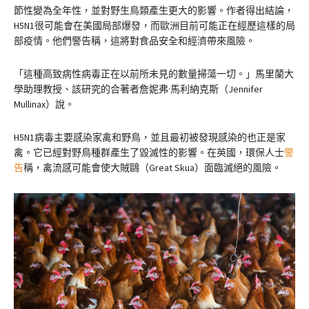
節性變為全年性，並對野生鳥類產生更大的影響。作者得出結論，
H5N1很可能會在美國局部爆發，而歐洲目前可能正在經歷這樣的局
部疫情。他們警告稱，這將對食品安全和經濟帶來風險。
「這種高致病性病毒正在以前所未見的數量掃蕩一切。」馬里蘭大
學助理教授、該研究的合著者詹妮弗·馬利納克斯（Jennifer
Mullinax）說。
H5N1病毒主要感染家禽和野鳥，並且最初被發現感染的也正是家
禽。它已經對野鳥種群產生了毀滅性的影響。在英國，環保人士
警
告
稱，禽流感可能會使大賊鷗（Great Skua）面臨滅絕的風險。