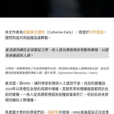
本文作者為
凱薩琳·厄爾利
（Catherine Early），首發於
中外對話
，
遵照知識共用組織協議轉載。
禽流感持續在全球蔓延之際，有人提出應取締皮草動物養殖，以避
免病毒感染人類。
立陶宛一家養殖場為了毛皮而飼養的水貂。新冠肺炎病毒從人類傳染給水貂，並在其
體內經過變異後重新傳給人類。圖片來源：Algimantas Barzdzius / Alamy
禽流感，即H5N1，讓科學家和環保人士感到不安。目前的變種自
2020年以來便在全球的鳥類中傳播，其致死率和傳播速度都高於此
前的變種。一些人從鳥類那裡感染這種病毒後死亡，但目前尚未發
現持續的人際傳播。
馬里蘭大學的科學家們在
一項研究
中發現，H5N1病毒感染正在從季