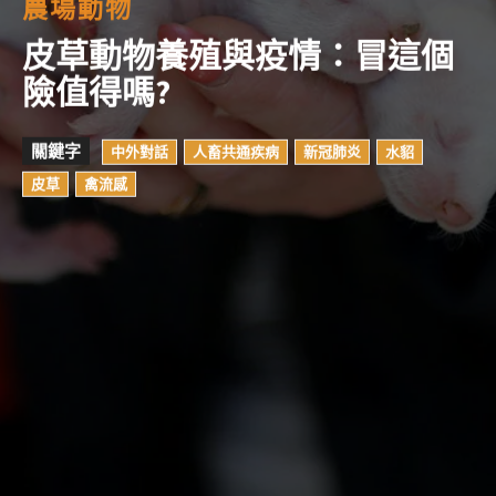
農場動物
皮草動物養殖與疫情：冒這個
險值得嗎?
關鍵字
中外對話
人畜共通疾病
新冠肺炎
水貂
皮草
禽流感