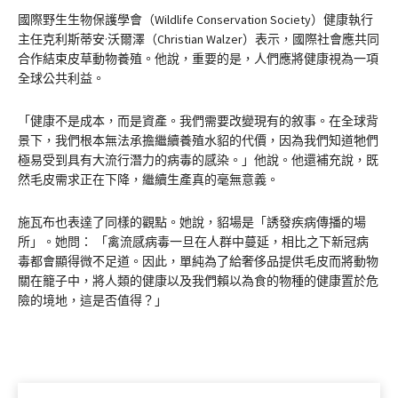
國際野生生物保護學會（Wildlife Conservation Society）健康執行
主任克利斯蒂安·沃爾澤（Christian Walzer）表示，國際社會應共同
合作結束皮草動物養殖。他說，重要的是，人們應將健康視為一項
全球公共利益。
「健康不是成本，而是資產。我們需要改變現有的敘事。在全球背
景下，我們根本無法承擔繼續養殖水貂的代價，因為我們知道牠們
極易受到具有大流行潛力的病毒的感染。」他說。他還補充說，既
然毛皮需求正在下降，繼續生產真的毫無意義。
施瓦布也表達了同樣的觀點。她說，貂場是「誘發疾病傳播的場
所」。她問： 「禽流感病毒一旦在人群中蔓延，相比之下新冠病
毒都會顯得微不足道。因此，單純為了給奢侈品提供毛皮而將動物
關在籠子中，將人類的健康以及我們賴以為食的物種的健康置於危
險的境地，這是否值得？」