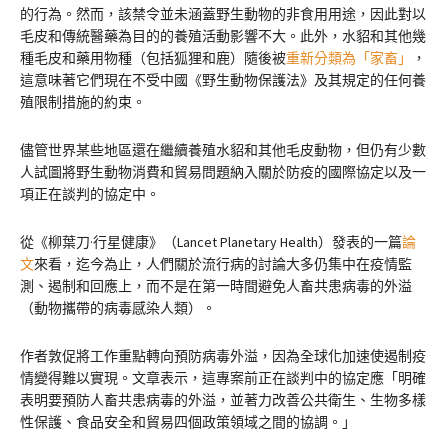
的行為。然而，該禁令並未涵蓋野生動物的非食用用途，因此對以
毛皮和傳統醫藥為目的的養殖活動影響不大。此外，水貂和其他幾
種毛皮和藥用物種（包括狐狸和鹿）隨後被
重新分類為「家畜」
，
這意味著它們現在不受中國《野生動物保護法》及其規定的任何養
殖限制措施的約束。
儘管世界某些地區還在繼續養殖水貂和其他毛皮動物，但仍有少數
人試圖將野生動物消費和貿易問題納入關於防疫的國際協定以及一
項正在談判的協定中。
從《柳葉刀·行星健康》（Lancet Planetary Health）發表的一篇
論
文
來看，迄今為止，人們關於流行病的討論大多仍集中在疫情監
測、遏制和回應上，而不是在第一時間避免人畜共患病毒的外溢
（動物攜帶的病毒感染人類）。
作者敦促將工作重點轉向預防病毒外溢，因為全球化加速使遏制疫
情變得難以實現。文章表示，這專案前正在談判中的協定應「明確
表明要預防人畜共患病毒的外溢，並著力改善公共衛生、生物多樣
性保護、食品安全和貿易四個政策領域之間的協調。」