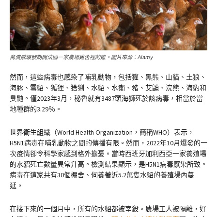
禽流感爆發期間法國一家農場雞舍裡的雞。圖片來源：Alamy
然而，這些病毒也感染了哺乳動物，包括獾、黑熊、山貓、土狼、
海豚、雪貂、狐狸、猞猁、水貂、水獺、豬、艾鼬、浣熊、海豹和
臭鼬。僅2023年3月，秘魯就有3487頭海獅死於該病毒，相當於當
地種群的3.29％。
世界衛生組織（World Health Organization，簡稱WHO）表示，
H5N1病毒在哺乳動物之間的傳播有限。然而，2022年10月爆發的一
次疫情卻令科學家感到格外擔憂。當時西班牙加利西亞一家養殖場
的水貂死亡數量異常升高。檢測結果顯示，是H5N1病毒感染所致。
病毒在這家共有30個棚舍、伺養著近5.2萬隻水貂的養殖場內蔓
延。
在接下來的一個月中，所有的水貂都被宰殺。農場工人被隔離，好