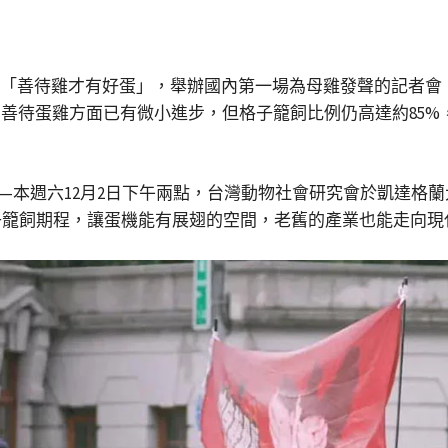
倡議「善待雞才有好蛋」，舉辦國內第一場為母雞發聲的記者會
在善待蛋雞方面已有微小進步，但格子籠飼比例仍高達約85%
—本週六12月2日下午兩點，台灣動物社會研究會於凱達格
子籠飼期程，讓蛋機能有展翅的空間，老舊的產業也能走向現