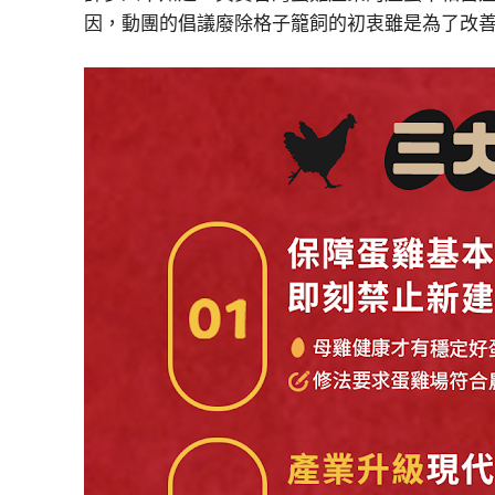
因，動團的倡議廢除格子籠飼的初衷雖是為了改