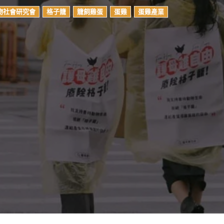
物社會研究會
格子籠
籠飼雞蛋
蛋雞
蛋雞產業