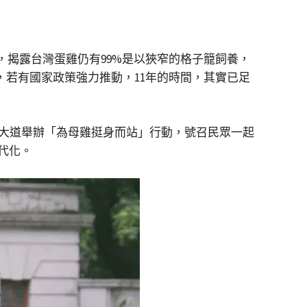
，揭露台灣蛋雞仍有99%是以狹窄的格子籠飼養，
，若有國家政策強力推動，11年的時間，其實已足
蘭大道舉辦「為母雞挺身而站」行動，號召民眾一起
代化。