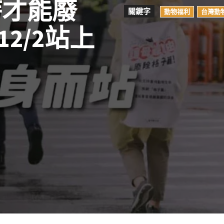
時才能廢
關鍵字
動物福利
台灣動
2/2站上