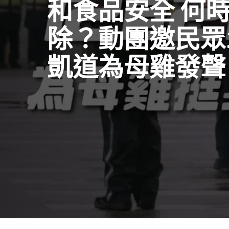
和食品安全 何
除？動團邀民眾1
凱道為母雞發聲