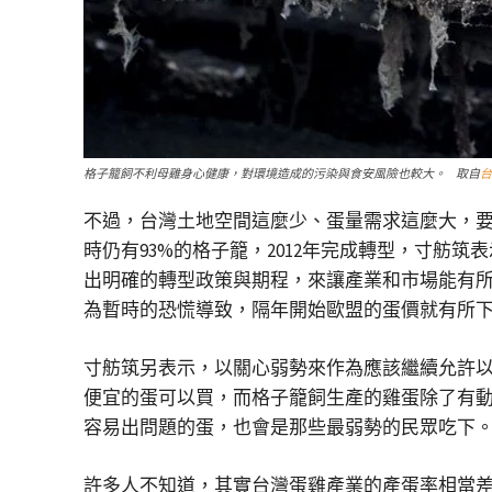
格子籠飼不利母雞身心健康，對環境造成的污染與食安風險也較大。 取自
台
不過，台灣土地空間這麼少、蛋量需求這麼大，要
時仍有93%的格子籠，2012年完成轉型，寸
出明確的轉型政策與期程，來讓產業和市場能有所
為暫時的恐慌導致，隔年開始歐盟的蛋價就有所
寸舫筑另表示，以關心弱勢來作為應該繼續允許
便宜的蛋可以買，而格子籠飼生產的雞蛋除了有
容易出問題的蛋，也會是那些最弱勢的民眾吃下
許多人不知道，其實台灣蛋雞產業的產蛋率相當