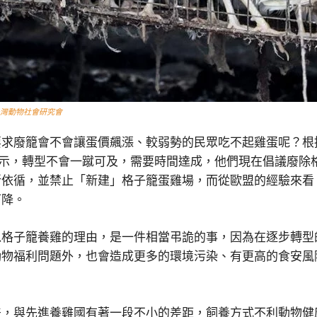
灣動物社會研究會
求廢籠會不會讓蛋價飆漲、較弱勢的民眾吃不起雞蛋呢？根據
舫筑表示，轉型不會一蹴可及，需要時間達成，他們現在倡議廢
依循，並禁止「新建」格子籠蛋雞場，而從歐盟的經驗來看，
下降。
以格子籠養雞的理由，是一件相當弔詭的事，因為在逐步轉型
動物福利問題外，也會造成更多的環境污染、有更高的食安風
。
差，與先進養雞國有著一段不小的差距，飼養方式不利動物健