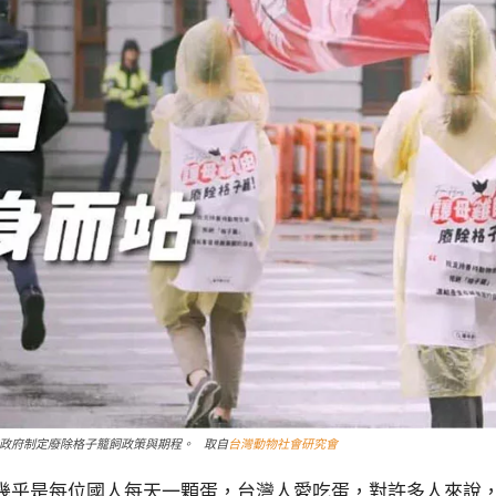
求政府制定廢除格子籠飼政策與期程。 取自
台灣動物社會研究會
雞蛋，幾乎是每位國人每天一顆蛋，台灣人愛吃蛋，對許多人來