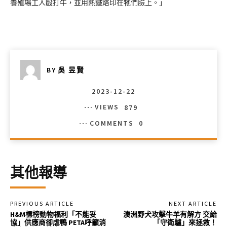
養殖場工人毆打牛，並用熱鐵烙印在牠們臉上。」
BY
吳 昱賢
2023-12-22
VIEWS
879
COMMENTS
0
其他報導
PREVIOUS ARTICLE
NEXT ARTICLE
H&M標榜動物福利「不能妥
澳洲野犬攻擊牛羊有解方 交給
協」供應商卻虐鴨 PETA呼籲消
「守衛驢」來拯救！