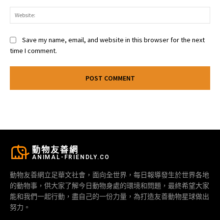
Web
Save my name, email, and website in this browser for the next
time I comment.
動物友善網
ANIMAL-FRIENDLY.CO
動物友善網立足華文社會，面向全世界，每日報導發生於世界各地
的動物事，供大家了解今日動物身處的環境和問題，最終希望大家
能和我們一起行動，盡自己的一份力量，為打造友善動物星球做出
努力。