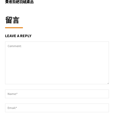
費者拒絕羽絨產品
留言
LEAVE A REPLY
Comment:
Na
Ema