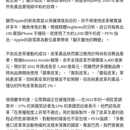
碳足跡。」麗莎指出，替換該項材料，將能使Apple在 2030 年實現
所有產品實現碳中和的目標。
雖然Apple的新政策是以保護環境為目的，但不再使用皮革確實讓
許多牛、鱷魚倖免於難。根據媒體VegNews的分析，該公司每售出
100 萬個iPhone 手機殼，就使用了大約2,500 頭牛的皮。PETA 指
出，Apple的政策將為數位產業帶來「翻天覆地的轉變」。
不如反皮草運動的成功，皮革產品依然廣泛應用於時尚和消費品產
業。根據Business Insider報導，去年全球皮革市場價值 4,400 億美
元，預計到 2032 年將成長至 7,400 億美元。而雖然許多運動品牌、
時尚品牌開始使用「蘋果皮革」、「鳳梨皮革」、「蘑菇皮革」等
純素皮革，但純素皮革的發展並不如預期，目前純素皮革的產品，
僅佔約所有皮革製品的 2%。
值得慶幸的是，公眾輿論正在緩慢改變——在2021年的一項民意調
查中，37% 的英國受訪者及23% 的美國受訪者表示，他們認為皮
革「在某種程度上非常不適合」用於服裝製作，除了皮革生產的過
程必然危害環境外，對動物的傷害也不容忽視。PETA強調：「多數
進口皮革來自動物福利法規未落實的國家，像是巴西，我們曾看過