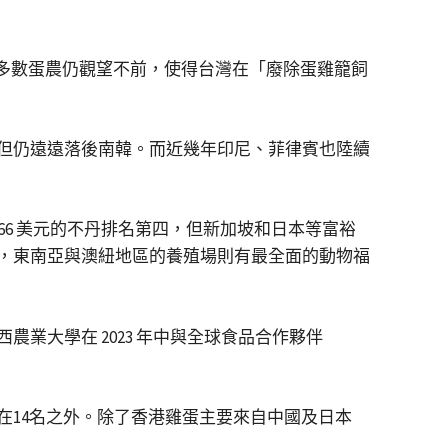
，多數蛋農仍觀望不前，使得台灣在「廢除蛋雞籠飼
但仍遠遠落後南韓。而近幾年印尼、菲律賓也陸續
66 美元的不丹排名第四，但新加坡和日本等富裕
，東南亞與澳紐地區的養殖場則有最全面的動物福
業大學在 2023 年中與全球食品合作夥伴
在14名之外。除了香港雞蛋主要來自中國及日本