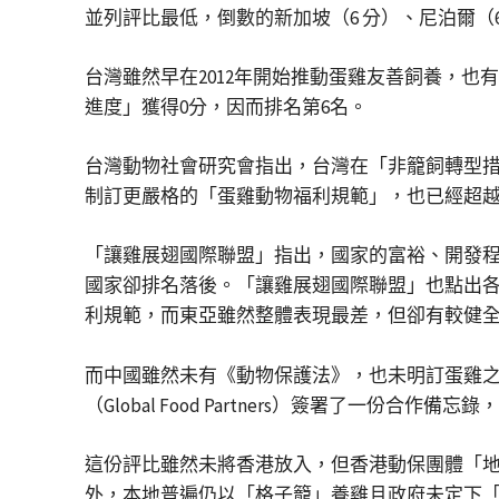
並列評比最低，倒數的新加坡（6 分）、尼泊爾（6
台灣雖然早在2012年開始推動蛋雞友善飼養，
進度」獲得0分，因而排名第6名。
台灣動物社會研究會指出，台灣在「非籠飼轉型
制訂更嚴格的「蛋雞動物福利規範」，也已經超
「讓雞展翅國際聯盟」指出，國家的富裕、開發程度
國家卻排名落後。「讓雞展翅國際聯盟」也點出
利規範，而東亞雖然整體表現最差，但卻有較健
而中國雖然未有《動物保護法》，也未明訂蛋雞之動
（Global Food Partners）簽署了一份
這份評比雖然未將香港放入，但香港動保團體「地
外，本地普遍仍以「格子籠」養雞且政府未定下