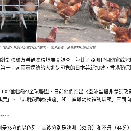
「棲架」能夠滿足雞的自然需求。 圖片來源／台灣動物社會研究會
ance）近期針對蛋雞友善飼養環境展開調查，評比了亞洲17個
第十，甚至贏過總給人進步印象的日本與新加坡，香港動保
家的 100 個組織的全球聯盟，日前他們推出《亞洲蛋雞非籠
進度」、「非籠飼轉型措施」和「蛋雞動物福利規範」三面向的
ance
則是78分的以色列，其後分別是澳洲（62 分）和不丹（44 