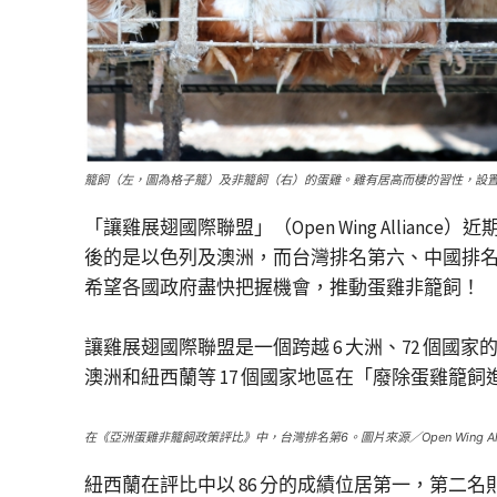
籠飼（左，圖為格子籠）及非籠飼（右）的蛋雞。雞有居高而棲的習性，設置
「讓雞展翅國際聯盟」（Open Wing Alli
後的是以色列及澳洲，而台灣排名第六、中國排名
希望各國政府盡快把握機會，推動蛋雞非籠飼！
讓雞展翅國際聯盟是一個跨越 6 大洲、72 個國
澳洲和紐西蘭等 17 個國家地區在「廢除蛋雞籠飼
在《亞洲蛋雞非籠飼政策評比》中，台灣排名第6。圖片來源／Open Wing Alli
紐西蘭在評比中以 86 分的成績位居第一，第二名