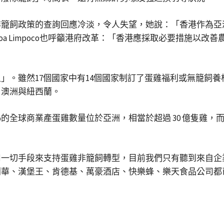
非籠飼政策的查詢回應冷淡，令人失望，她說：「香港作為亞
a Limpoco也呼籲港府改革：「香港應採取必要措施以改
」。雖然17個國家中有14個國家制訂了蛋雞福利或無籠飼
、澳洲與紐西蘭。
%的全球商業產蛋雞數量位於亞洲，相當於超過 30 億隻雞，
用一切手段來支持蛋雞非籠飼轉型，目前我們只有聽到來自企
利華、漢堡王、肯德基、萬豪酒店、快樂蜂、樂天食品公司都