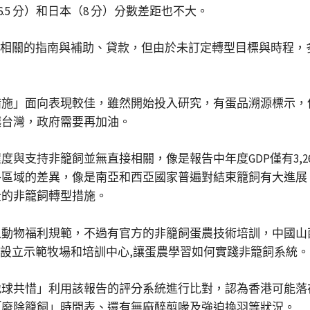
.5 分）和日本（8 分）分數差距也不大。
也有相關的指南與補助、貸款，但由於未訂定轉型目標與時程
措施」面向表現較佳，雖然開始投入研究，有蛋品溯源標示，
越台灣，政府需要再加油。
與支持非籠飼並無直接相關，像是報告中年度GDP僅有3,2
各區域的差異，像是南亞和西亞國家普遍對結束籠飼有大進展
全的非籠飼轉型措施。
物福利規範，不過有官方的非籠飼蛋農技術培訓，中國山西農
合作備忘錄，設立示範牧場和培訓中心,讓蛋農學習如何實踐非籠飼系統。
球共惜」利用該報告的評分系統進行比對，認為香港可能落
「廢除籠飼」時間表、還有無麻醉剪喙及強迫換羽等狀況。