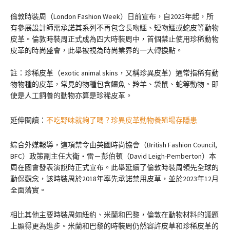
倫敦時裝周（London Fashion Week）日前宣布，自2025年起，所
有參展設計師需承諾其系列不再包含長吻鱷、短吻鱷或蛇皮等動物
皮革。倫敦時裝周正式成為四大時裝周中，首個禁止使用珍稀動物
皮革的時尚盛會，此舉被視為時尚業界的一大轉捩點。
註：珍稀皮革（exotic animal skins，又稱珍異皮革）通常指稀有動
物物種的皮革，常見的物種包含鱷魚、羚羊、袋鼠、蛇等動物。即
使是人工飼養的動物亦算是珍稀皮革。
延伸閱讀：
不吃野味就夠了嗎？珍異皮革動物養殖場存隱患
綜合外媒報導，這項禁令由英國時尚協會（British Fashion Council,
BFC）政策副主任大衛‧雷－彭伯頓（David Leigh-Pemberton）本
周在國會發表演說時正式宣布。此舉延續了倫敦時裝周領先全球的
動保觀念，該時裝周於2018年率先承諾禁用皮草，並於2023年12月
全面落實。
相比其他主要時裝周如紐約、米蘭和巴黎，倫敦在動物材料的議題
上顯得更為進步。米蘭和巴黎的時裝周仍然容許皮草和珍稀皮革的