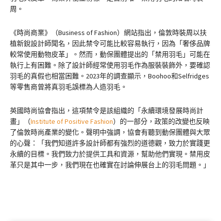
周。
《時尚商業》（Business of Fashion）網站指出，倫敦時裝周以扶
植新銳設計師聞名，因此禁令可能比較容易執行，因為「奢侈品牌
較常使用動物皮革」。然而，動保團體提出的「禁用羽毛」可能在
執行上有困難。除了設計師經常使用羽毛作為服裝裝飾外，要確認
羽毛的真假也相當困難。2023年的調查顯示，Boohoo和Selfridges
等零售商曾將真羽毛誤標為人造羽毛。
英國時尚協會指出，這項禁令是該組織的「永續環境發展時尚計
畫」（
Institute of Positive Fashion
）的一部分，政策的改變也反映
了倫敦時尚產業的變化。聲明中強調，協會有聽到動保團體與大眾
的心聲：「我們知道許多設計師都有強烈的道德觀，致力於實踐更
永續的目標。我們致力於提供工具和資源，幫助他們實現。禁用皮
革只是其中一步，我們現在也確實在討論伸展台上的羽毛問題。」