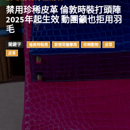
禁用珍稀皮革 倫敦時裝打頭陣
2025年起生效 動團籲也拒用羽
毛
關鍵字
倫敦時裝周
斯德哥爾摩周
珍稀動物
皮草
皮革