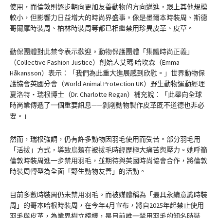
使用，而倫敦則逐步朝向更加友善動物的方向邁進，跟上其他規模
較小，但影響力日益增大的時尚界盛事。像是墨爾本時裝周、斯德
哥爾摩時裝周、柏林時裝周等都已相繼禁用珍異皮革、皮草。
動保團體對此禁令表示歡迎。動物保護團體「集體時尚正義」
（Collective Fashion Justice）創始人艾瑪·哈坎森（Emma
Håkansson）表示：「我們為此重大進展感到欣慰。」世界動物保
護協會英國分會（World Animal Protection UK）野生動物運動經理
夏洛特・瑞根博士（Dr. Charlotte Regan）補充說：「此舉向全球
時尚業傳遞了一個重要訊息——剝削動物製作皮革既不道德也非必
要。」
然而，瑞根強調，仍有許多動物因羽毛使用而受苦。部分羽毛用
「活拔」方式，導致鳥類在被拔毛時經歷極大痛苦與壓力。她呼籲
倫敦時裝周進一步禁用羽毛，並期待與英國時尚協會合作，將倫敦
時裝周轉型為全面「野生動物友善」的活動。
目前多數時裝周仍未禁用羽毛。而被媒體稱為「最具永續意識時裝
周」的哥本哈根時裝周，在今年4月宣布，將自2025年起禁止使用
羽毛與皮革，為業界樹立榜樣，是目前唯一禁用羽毛的知名時裝