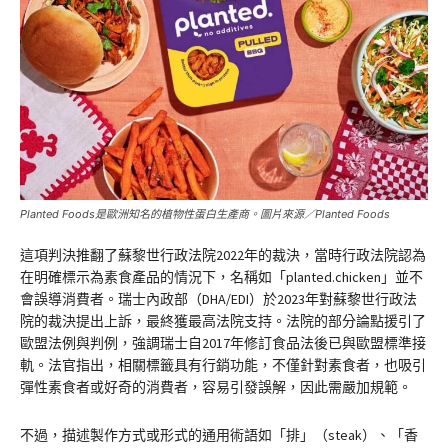
Planted Foods是歐洲知名的植物性蛋白生產商。圖片來源／Planted Foods
這項判決推翻了蘇黎世行政法院2022年的裁決，當時行政法院認為
在明確標示為素食產品的情況下，名稱如「planted.chicken」並不
會誤導消費者。瑞士內政部（DHA/EDI）於2023年對蘇黎世行政法
院的裁決提出上訴，最終獲最高法院支持。法院的部分論點援引了
歐盟法例與判例，強調瑞士自2017年修訂食品法後已與歐盟標準接
軌。法官指出，相關標籤具有行銷功能，不僅針對素食者，也吸引
彈性素食者或好奇的消費者，容易引發誤解，因此需嚴加規範。
不過，描述製作方式或形式的通用術語如「排」（steak）、「香