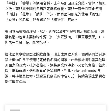
「牛排」「香腸」等通用名稱。比利時則因政治分歧，暫停了類似
立法。南非與泰國則各自制定嚴格規範，南非一度全面禁止使用
「肉排」「雞塊」「肋排」等詞，而泰國規劃允許使用「雞塊」
「香腸」等名稱，但要求加註「植物性」來源。
美國食品藥物管理局（FDA）則在2025年初發布標示指南草案，建
議名稱中包含主要植物來源（如「大豆雞肉」「黑豆素漢堡」），
但未完全禁止使用動物名稱。
繼法國禁令被歐盟法院推翻後，瑞士成為歐洲第一個透過司法判決
禁止植物性食品使用特定動物名稱的國家，此舉預計將影響其他歐
洲國家的政策。批評者擔心，這將為業界帶來不必要的負擔，並與
瑞士推動永續、低碳飲食的政策相悖。對此，Planted Foods 強
調，將持續其使命，透過更具創意的命名方式，持續為瑞士消費者
提供優質產品。