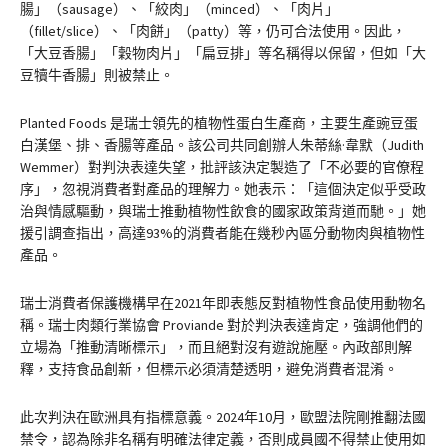
腸」（sausage）、「絞肉」（minced）、「肉片」
（fillet/slice）、「肉餅」（patty）等，仍可合法使用。因此，
「大豆香腸」「穀物肉片」「扁豆排」等名稱得以保留，但如「大
豆犢牛香腸」則被禁止。
Planted Foods 是瑞士領先的植物性蛋白生產商，主要生產豌豆蛋
白漢堡、排、香腸等產品。該公司共同創辦人朱蒂絲·韋默（Judith
Wemmer）對判決表達失望，批評該決定製造了「不必要的官僚程
序」，忽視消費者對產品的理解力。她表示：「這個決定似乎受政
治與情感驅動，與瑞士推動植物性飲食的國家政策背道而馳。」她
援引調查指出，高達93%的消費者能在幾秒內區分動物肉與植物性
產品。
瑞士消費者保護機構早在2021年即表態反對植物性食品使用動物名
稱。瑞士肉類行業協會 Proviande 對於判決表達肯定，強調他們的
立場為「推動清晰標示」，而且絕對沒有遊說施壓。內政部則解
釋，支持食品創新，但標示必須清楚透明，避免消費者混淆。
此次判決在歐洲具有指標意義。2024年10月，歐盟法院剛推翻法國
禁令，認為除非名稱有明確法律定義，否則成員國不得禁止使用如