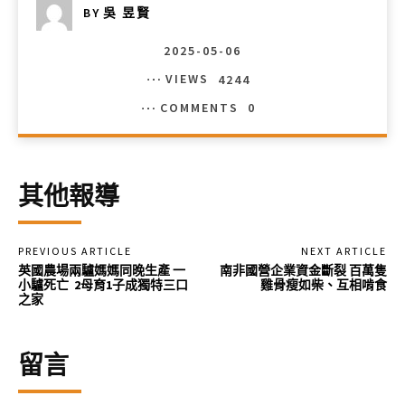
BY
吳 昱賢
2025-05-06
VIEWS
4244
COMMENTS
0
其他報導
PREVIOUS ARTICLE
NEXT ARTICLE
英國農場兩驢媽媽同晚生產 一
南非國營企業資金斷裂 百萬隻
小驢死亡 2母育1子成獨特三口
雞骨瘦如柴、互相啃食
之家
留言