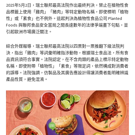
2025年5月2日，瑞士聯邦最高法院作出最終判決，禁止在植物性食
品標籤上使用「雞肉」「豬肉」等特定動物名稱，即使標明「植物
性」或「素食」也不例外。這起判決為植物性食品公司 Planted
Foods 與聯邦食品安全當局之間長達數年的法律爭端畫下句點，並
引起歐洲市場廣泛關注。
綜合外媒報導，瑞士聯邦最高法院以四票對一票推翻下級法院判
決，指出「雞肉」等詞彙明確指涉動物，根據瑞士食品法，所有食
品資訊須符合事實。法院認定，在不含肉類的產品上標示特定動物
名稱，即使附帶「植物性」「素食」等限定詞，依然構成對消費者
的誤導。法院強調，仿製品及其廣告應設計得讓消費者能明確辨識
產品性質，避免混淆。