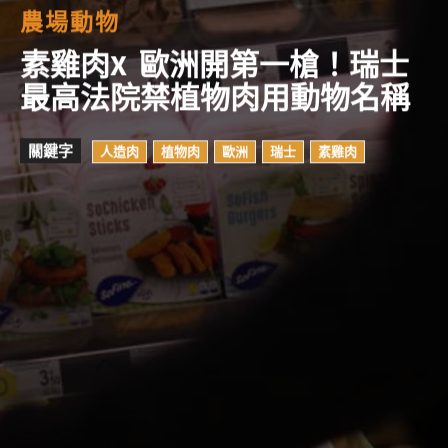
農場動物
素雞肉X 歐洲開第一槍！瑞士
最高法院禁植物肉用動物名稱
關鍵字
人造肉
植物肉
歐洲
瑞士
素雞肉