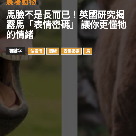
農場動物
馬臉不是長而已！英國研究揭
露馬「表情密碼」 讓你更懂牠
的情緒
關鍵字
做表情
情緒
表情密碼
馬