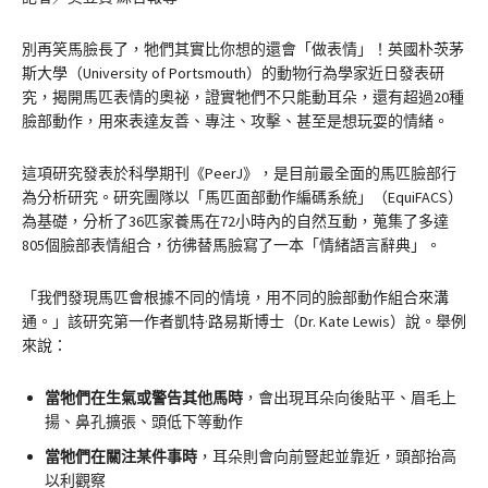
別再笑馬臉長了，牠們其實比你想的還會「做表情」！英國朴茨茅
斯大學（University of Portsmouth）的動物行為學家近日發表研
究，揭開馬匹表情的奧祕，證實牠們不只能動耳朵，還有超過20種
臉部動作，用來表達友善、專注、攻擊、甚至是想玩耍的情緒。
這項研究發表於科學期刊《PeerJ》，是目前最全面的馬匹臉部行
為分析研究。研究團隊以「馬匹面部動作編碼系統」（EquiFACS）
為基礎，分析了36匹家養馬在72小時內的自然互動，蒐集了多達
805個臉部表情組合，彷彿替馬臉寫了一本「情緒語言辭典」。
「我們發現馬匹會根據不同的情境，用不同的臉部動作組合來溝
通。」該研究第一作者凱特·路易斯博士（Dr. Kate Lewis）說。舉例
來說：
當牠們在生氣或警告其他馬時
，會出現耳朵向後貼平、眉毛上
揚、鼻孔擴張、頭低下等動作
當牠們在關注某件事時
，耳朵則會向前豎起並靠近，頭部抬高
以利觀察