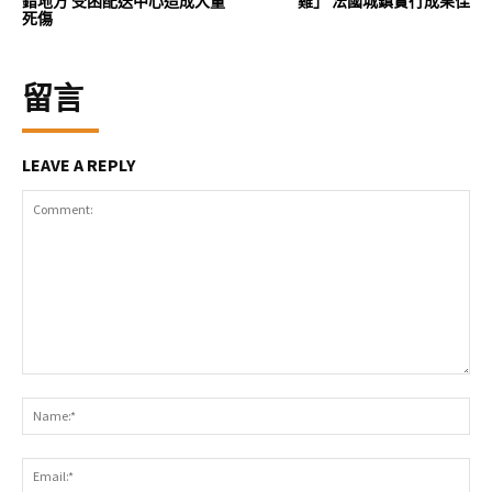
錯地方 受困配送中心造成大量
雞」 法國城鎮實行成果佳
死傷
留言
LEAVE A REPLY
Comment:
Na
Ema