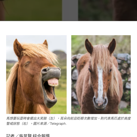
馬想要玩耍時會擺出大笑臉（左），耳朵向前且眨眼次數增加，則代表馬匹處於高度
警戒狀態（右）。圖片來源／Telegraph.
記者／吳昱賢 綜合報導