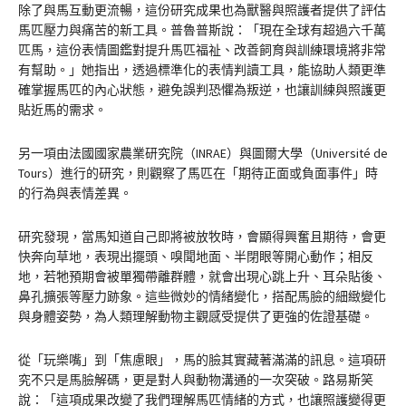
除了與馬互動更流暢，這份研究成果也為獸醫與照護者提供了評估
馬匹壓力與痛苦的新工具。普魯普斯說：「現在全球有超過六千萬
匹馬，這份表情圖鑑對提升馬匹福祉、改善飼育與訓練環境將非常
有幫助。」她指出，透過標準化的表情判讀工具，能協助人類更準
確掌握馬匹的內心狀態，避免誤判恐懼為叛逆，也讓訓練與照護更
貼近馬的需求。
另一項由法國國家農業研究院（INRAE）與圖爾大學（Université de
Tours）進行的研究，則觀察了馬匹在「期待正面或負面事件」時
的行為與表情差異。
研究發現，當馬知道自己即將被放牧時，會顯得興奮且期待，會更
快奔向草地，表現出擺頭、嗅聞地面、半閉眼等開心動作；相反
地，若牠預期會被單獨帶離群體，就會出現心跳上升、耳朵貼後、
鼻孔擴張等壓力跡象。這些微妙的情緒變化，搭配馬臉的細緻變化
與身體姿勢，為人類理解動物主觀感受提供了更強的佐證基礎。
從「玩樂嘴」到「焦慮眼」，馬的臉其實藏著滿滿的訊息。這項研
究不只是馬臉解碼，更是對人與動物溝通的一次突破。路易斯笑
說：「這項成果改變了我們理解馬匹情緒的方式，也讓照護變得更