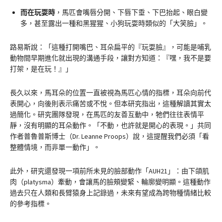
而在玩耍時
，馬匹會嘴唇分開、下唇下垂、下巴抬起、眼白變
多，甚至露出一種和黑猩猩、小狗玩耍時類似的「大笑臉」。
路易斯說：「這種打開嘴巴、耳朵扁平的『玩耍臉』，可能是哺乳
動物間早期進化就出現的溝通手段，讓對方知道：『嘿，我不是要
打架，是在玩！』」
長久以來，馬耳朵的位置一直被視為馬匹心情的指標，耳朵向前代
表開心，向後則表示痛苦或不悅。但本研究指出，這種解讀其實太
過簡化。研究團隊發現，在馬匹的友善互動中，牠們往往表情平
靜，沒有明顯的耳朵動作。「不動，也許就是開心的表現。」共同
作者普魯普斯博士（Dr. Leanne Proops）說，這提醒我們必須「看
整體情境，而非單一動作」。
此外，研究還發現一項前所未見的臉部動作「AUH21」：由下頜肌
肉（platysma）牽動，會讓馬的臉頰變緊、輪廓變明顯。這種動作
過去只在人類和長臂猿身上記錄過，未來有望成為跨物種情緒比較
的參考指標。