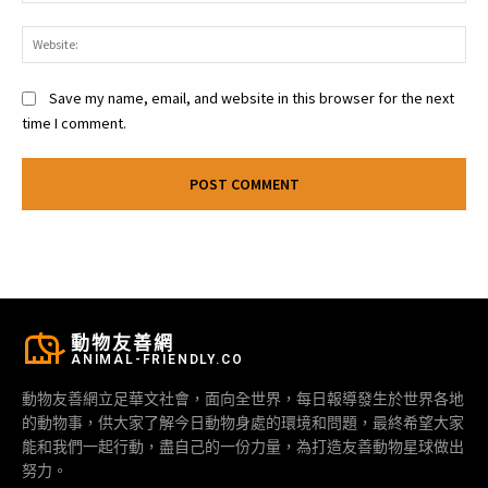
Web
Save my name, email, and website in this browser for the next
time I comment.
動物友善網
ANIMAL-FRIENDLY.CO
動物友善網立足華文社會，面向全世界，每日報導發生於世界各地
的動物事，供大家了解今日動物身處的環境和問題，最終希望大家
能和我們一起行動，盡自己的一份力量，為打造友善動物星球做出
努力。