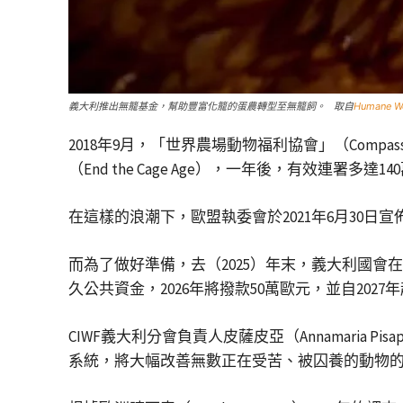
義大利推出無籠基金，幫助豐富化籠的蛋農轉型至無籠飼。 取自
Humane Wo
2018年9月，「世界農場動物福利協會」（Compassion in 
（End the Cage Age），一年後，有效連
在這樣的浪潮下，歐盟執委會於2021年6月30日宣
而為了做好準備，去（2025）年末，義大利國
久公共資金，2026年將撥款50萬歐元，並自20
CIWF義大利分會負責人皮薩皮亞（Annamaria
系統，將大幅改善無數正在受苦、被囚養的動物