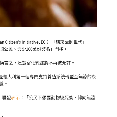
tizen’s Initiative, ECI）「結束籠飼世代」
成員國公民、最少100萬份簽名」門檻。
換言之，連豐富化籠都將不再被允許。
金是義大利第一個專門支持養殖系統轉型至無籠的永
飼養。
代」聯盟
表示
：「公民不想要動物被籠養，轉向無籠