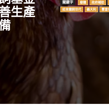
關鍵字
廢籠
政府補助
善生產
結束籠飼世代
義大利
豐富
備