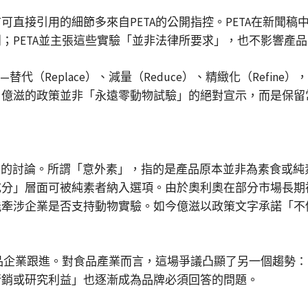
直接引用的細節多來自PETA的公開指控。PETA在新聞
；PETA並主張這些實驗「並非法律所要求」，也不影響產
代（Replace）、減量（Reduce）、精緻化（Refi
，億滋的政策並非「永遠零動物試驗」的絕對宣示，而是保留
 vegan）的討論。所謂「意外素」，指的是產品原本並非為素
成分」層面可被純素者納入選項。由於奧利奧在部分市場長期
能牽涉企業是否支持動物實驗。如今億滋以政策文字承諾「不
食品企業跟進。對食品產業而言，這場爭議凸顯了另一個趨勢
行銷或研究利益」也逐漸成為品牌必須回答的問題。