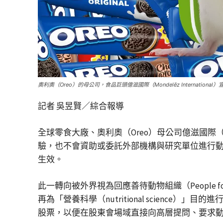
奧利奧（Oreo）的母公司，食品巨頭億滋國際（Mondelēz International）
記者 吳昱賢／綜合報導
全球零食大廠、奧利奧（Oreo）母公司億滋國際（Mond
驗，也不會資助或委託外部機構與研究單位進行動
生效。
此一轉向被外界視為回應善待動物組織（People for the 
再為「營養科學（nutritional scienc
股票，以便在股東會場域直接向高層提問、要求動物