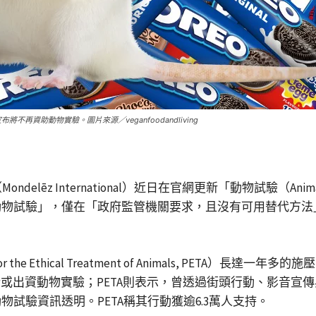
宣布將不再資助動物實驗。圖片來源／veganfoodandliving
elēz International）近日在官網更新「動物試驗（Ani
物試驗」，僅在「政府監管機關要求，且沒有可用替代方法」時
Ethical Treatment of Animals, PETA）長達一年多
e）」目的進行或出資動物實驗；PETA則表示，曾透過街頭行動、影
試驗資訊透明。PETA稱其行動獲逾6.3萬人支持。