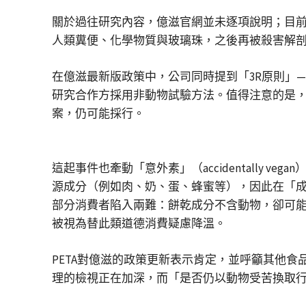
關於過往研究內容，億滋官網並未逐項說明；目前可
人類糞便、化學物質與玻璃珠，之後再被殺害解剖
在億滋最新版政策中，公司同時提到「3R原則」——替
研究合作方採用非動物試驗方法。值得注意的是
案，仍可能採行。
這起事件也牽動「意外素」（accidentally
源成分（例如肉、奶、蛋、蜂蜜等），因此在「
部分消費者陷入兩難：餅乾成分不含動物，卻可
被視為替此類道德消費疑慮降溫。
PETA對億滋的政策更新表示肯定，並呼籲其他
理的檢視正在加深，而「是否仍以動物受苦換取