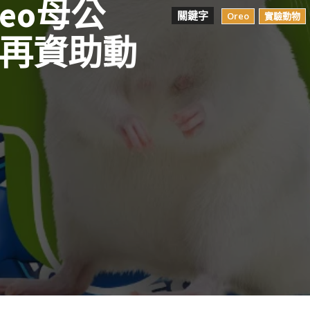
eo母公
關鍵字
Oreo
實驗動物
不再資助動