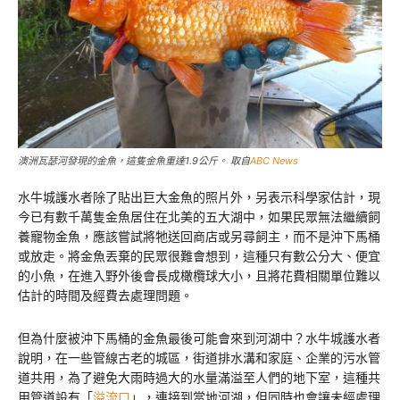
澳洲瓦瑟河發現的金魚，這隻金魚重達1.9公斤。 取自
ABC News
水牛城護水者除了貼出巨大金魚的照片外，另表示科學家估計，現
今已有數千萬隻金魚居住在北美的五大湖中，如果民眾無法繼續飼
養寵物金魚，應該嘗試將牠送回商店或另尋飼主，而不是沖下馬桶
或放走。將金魚丟棄的民眾很難會想到，這種只有數公分大、便宜
的小魚，在進入野外後會長成橄欖球大小，且將花費相關單位難以
估計的時間及經費去處理問題。
但為什麼被沖下馬桶的金魚最後可能會來到河湖中？水牛城護水者
說明，在一些管線古老的城區，街道排水溝和家庭、企業的污水管
道共用，為了避免大雨時過大的水量滿溢至人們的地下室，這種共
用管道設有「
溢流口
」，連接到當地河湖，但同時也會讓未經處理