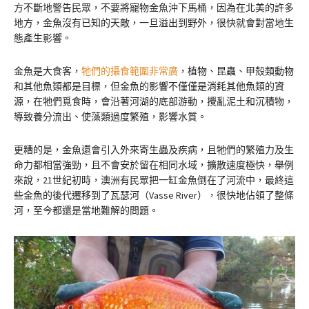
方不斷地警告民眾，不要將寵物金魚沖下馬桶，因為在北美的許多
地方，金魚沒有已知的天敵，一旦溢出到野外，很快就會對當地生
態產生影響。
金魚是大食客，
牠們的攝食範圍非常廣
，植物、昆蟲、甲殼類動物
和其他魚類都是目標，但金魚的影響不僅僅是消耗其他魚類的資
源，在牠們覓食時，會沿著河湖的底部游動，攪亂泥土和沉積物，
導致養分流出、使藻類過度繁殖，影響水質。
更糟的是，金魚還會引入外來寄生蟲及疾病，且牠們的繁殖力及生
命力都相當強勁，且不會安於留在相同水域，擴散速度極快，舉例
來說，21世紀初時，澳洲有民眾把一缸金魚倒在了河流中，最終這
些金魚的後代遷移到了瓦瑟河（Vasse River），很快地佔領了整條
河，至今都還是當地難解的問題。