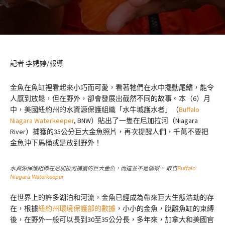
記者 李娉婷/報導
金魚在魚缸裡看起來小巧而可愛，看著牠們在水中擺動尾鰭，能令
人感到放鬆，但在野外，卻會發展出截然不同的故事。本（6）月
中，美國紐約州的水資源保護組織「水牛城護水者」（
Buffalo
Niagara Waterkeeper
, BNW）貼出了一隻在尼加拉河（Niagara
River）捕獲的35公分巨大金魚照片，再次提醒人們，千萬不要把
金魚沖下馬桶或是放到野外！
水資源保護組織在尼加拉河捕獲的巨大金魚，而這並不是個案。 取自
Buffalo
Niagara Waterkeeper
在世界上的許多湖泊和河流，金魚已經成為帶來巨大生態浩劫的存
在，根據
紐約州環境保護部的數據
，小小的金魚，脫離魚缸的束縛
後，在野外一般可以長到30至35公分長，多年來，加拿大和美國官