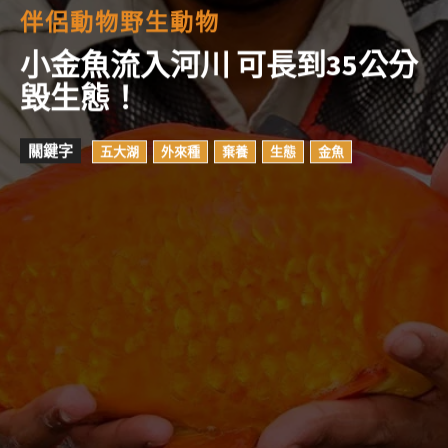
伴侶動物
野生動物
小金魚流入河川 可長到35公分
毀生態！
關鍵字
五大湖
外來種
棄養
生態
金魚