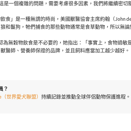
述，這是一個複雜的問題，需要考慮很多因素，我們將繼續密
食」是一種無謂的時尚，美國獸醫協會主席約翰（John de
、狼和鬣狗，牠們捕食的那些動物通常是食草動物，所以無論
n）博士也認為無穀物飲食是不必要的，她指出：「事實上，食物
用獸醫師、營養師保證的品牌，並且飼料應當加工越少越好。
員？
liance（世界愛犬聯盟）
持續記錄並推動全球伴侶動物保護進程。