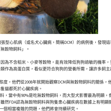
例擴張型心肌病（或名犬心臟病，簡稱DCM）的病例後，發
「無穀物飼料」。
，因為不含稻米、小麥等穀物，能有效降低狗狗過敏的機率，
肉類作為高蛋白質，看似更符合狗狗的營養所需，讓許多飼主
態度，他們從2008年就開始觀察DCM與無穀物飼料的關係
與5隻貓都死於心臟疾病。
糧飼料，當中有90%是吃無穀物飼料，而大型犬影響最為明顯
雖然FDA認為無穀物飼料與狗隻患心臟疾病在數據上有明顯
是一個相當複雜的問題，他們將會持續研究。