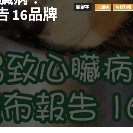
關鍵字
心臟病
無穀狗糧
 16品牌