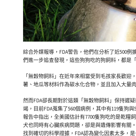
綜合外媒報導，FDA警告，他們在分析了近500
們進一步追查發現，這些狗狗吃的狗飼料，都是
「無穀物飼料」在近年來相當受到毛孩家長歡迎
薯、地瓜等材料作為碳水化合物，並且加入大量
然而FDA卻長期對於這類「無穀物飼料」保持遲疑
竭，目前FDA蒐集了560個病例，其中有119隻狗
報告中指出，全美國估計有7700隻狗吃的是乾
犬也同時有心臟疾病問題，卻是與遺傳影響有關。
找到確切的科學證據，FDA認為變化因素太多，