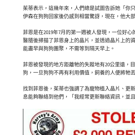
茱蒂表示，這幾年來，人們總是試圖告訴她「你只需
伊森在狗狗回家後仍感到相當驚訝，現在，他大
菲恩是在2019年7月的第一週被人發現，一位好心的男子
醫隨後掃描了菲恩身上的晶片，並透過晶片上的
能盡早與狗狗團聚，不需等到隔天早上。
菲恩被發現的地方距離牠的失蹤地有20公里遠，
狗，一旦狗狗不再有利用價值，飼養的人便將牠
找到菲恩後，茱蒂也強調了為寵物植入晶片、更
息能夠聯絡到他們，「我經常更新聯絡資訊，並