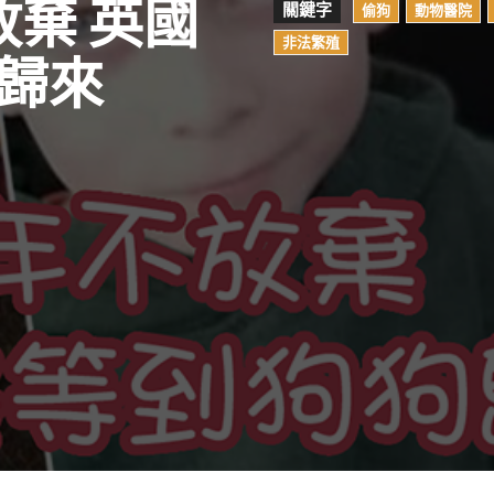
放棄 英國
關鍵字
偷狗
動物醫院
非法繁殖
歸來