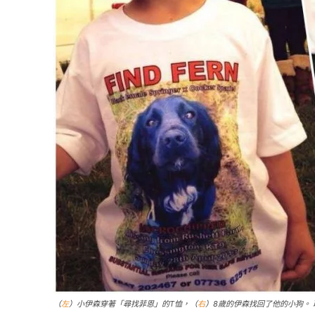
（
左
）小伊森穿著「尋找菲恩」的T恤，（
右
）8歲的伊森找回了他的小狗。 