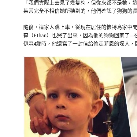
「我們實際上去見了幾隻狗，但從來都不是牠，
茱蒂完全不相信她所聽到的，他們確認了狗狗的
隨後，這家人跳上車，從現在居住的懷特島家中開
森（Ethan）也哭了出來，因為他的狗狗回家了
伊森4歲時，他還寫了一封信給偷走菲恩的壞人，