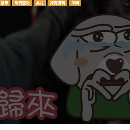
協尋
寵物登記
晶片
狗狗遭竊
英國