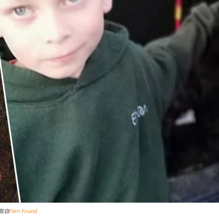
取自
Fern Found