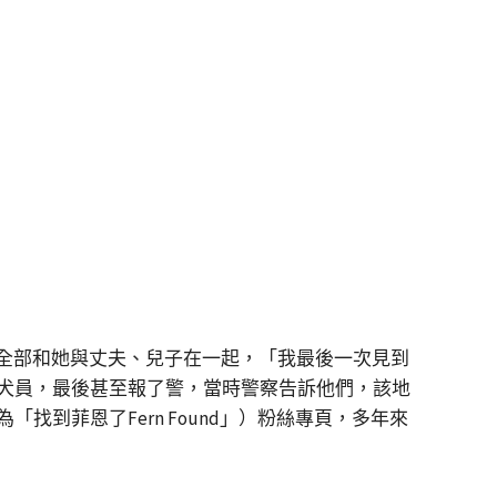
狗，牠們全部和她與丈夫、兒子在一起，「我最後一次見到
犬員，最後甚至報了警，當時警察告訴他們，該地
名為「找到菲恩了Fern Found」）粉絲專頁，多年來