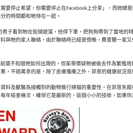
要停止希望，你需要停止在Facebook上分享」，而她
部分的時間都和牠待在一起。
看到牠在街頭遊蕩，他停下車，把狗狗帶到了當地的特威福特獸醫診所（T
資料與牠的家人聯絡，由於聯絡時已經是傍晚，費里爾一家又
目前還不知道牠如何出現的，但茱蒂懷疑牠被偷去作為繁殖
丟棄，不過萬幸的是，除了皮膚搔癢之外，菲恩的健康狀況良
新資料及獸醫為接觸到的動物進行掃描的重要性，在菲恩失蹤
且每年檢查幾次，確保它是最新的，這個小小的技術，如果你