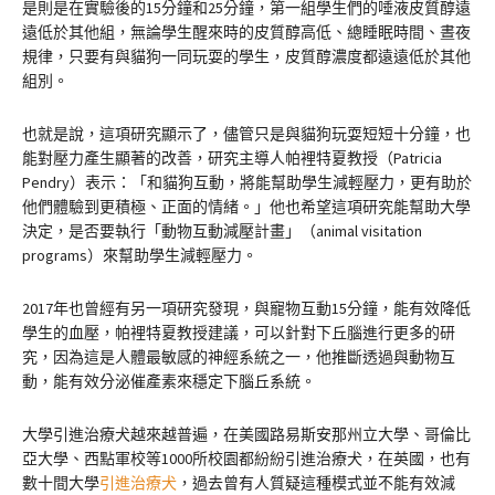
是則是在實驗後的15分鐘和25分鐘，第一組學生們的唾液皮質醇遠
遠低於其他組，無論學生醒來時的皮質醇高低、總睡眠時間、晝夜
規律，只要有與貓狗一同玩耍的學生，皮質醇濃度都遠遠低於其他
組別。
也就是說，這項研究顯示了，儘管只是與貓狗玩耍短短十分鐘，也
能對壓力產生顯著的改善，研究主導人帕裡特夏教授（Patricia
Pendry）表示：「和貓狗互動，將能幫助學生減輕壓力，更有助於
他們體驗到更積極、正面的情緒。」他也希望這項研究能幫助大學
決定，是否要執行「動物互動減壓計畫」（animal visitation
programs）來幫助學生減輕壓力。
2017年也曾經有另一項研究發現，與寵物互動15分鐘，能有效降低
學生的血壓，帕裡特夏教授建議，可以針對下丘腦進行更多的研
究，因為這是人體最敏感的神經系統之一，他推斷透過與動物互
動，能有效分泌催產素來穩定下腦丘系統。
大學引進治療犬越來越普遍，在美國路易斯安那州立大學、哥倫比
亞大學、西點軍校等1000所校園都紛紛引進治療犬，在英國，也有
數十間大學
引進治療犬
，過去曾有人質疑這種模式並不能有效減