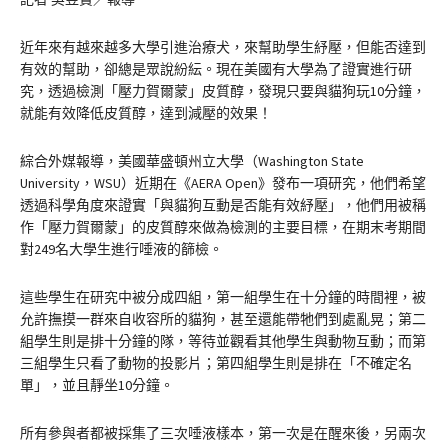
近年來有越來越多大學引進治療犬，來幫助學生紓壓，但能否達到
有效的幫助，卻總是眾說紛紜。現在美國有大學為了證實進行研
究，透過檢測「壓力賀爾蒙」皮質醇，發現只要與貓狗玩10分鐘，
就能有效降低皮質醇，達到減壓的效果！
綜合外媒報導，美國華盛頓州立大學（Washington State
University，WSU）近期在《AERA Open》發布一項研究，他們希望
透過科學角度來證實「與貓狗互動是否能有效紓壓」，他們用被稱
作「壓力賀爾蒙」的皮質醇來做為檢測的主要目標，在期末考期間
對249名大學生進行唾液的篩檢。
這些學生在研究中被分成四組，第一組學生在十分鐘的時間裡，被
允許撫摸一群來自收容所的貓狗，甚至還能帶牠們到處亂晃；第二
組學生則是排十分鐘的隊，等待並觀看其他學生與動物互動；而第
三組學生只看了動物的投影片；第四組學生則是排在「不確定名
單」，並且靜坐10分鐘。
所有參與者都被採集了三次唾液樣本，第一次是在醒來後，另兩次