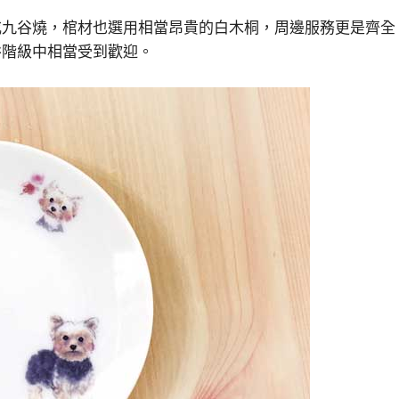
或九谷燒，棺材也選用相當昂貴的白木桐，周邊服務更是齊全
裕階級中相當受到歡迎。