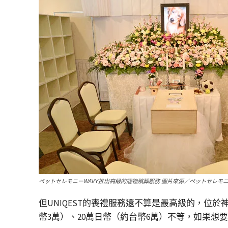
ペットセレモニーWAVY推出高級的寵物殯葬服務 圖片來源／ペットセレモニ
但UNIQEST的喪禮服務還不算是最高級的，位於
幣3萬）、20萬日幣（約台幣6萬）不等，如果想