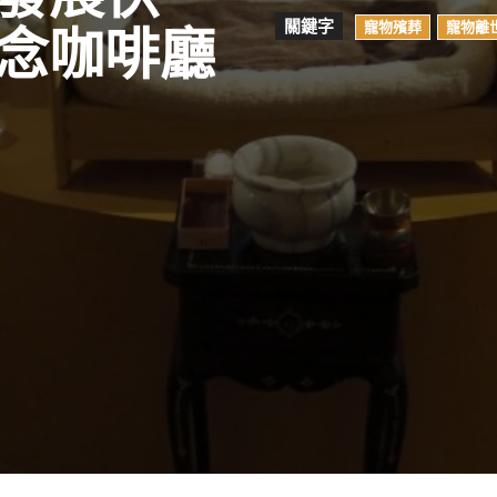
關鍵字
寵物殯葬
寵物離
念咖啡廳