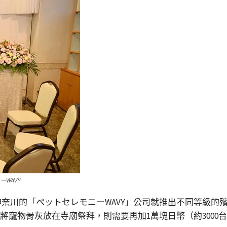
ーWAVY
神奈川的「ペットセレモニーWAVY」公司就推出不同等級的
要將寵物骨灰放在寺廟祭拜，則需要再加1萬塊日幣（約3000