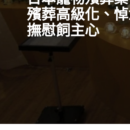
殯葬高級化、悼
撫慰飼主心