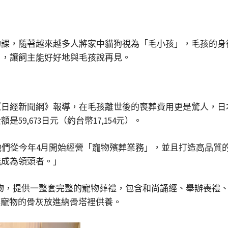
功課，隨著越來越多人將家中貓狗視為「毛小孩」，毛孩的身
」，讓飼主能好好地與毛孩說再見。
經新聞網》報導，在毛孩離世後的喪葬費用更是驚人，日本殯葬龍
9,673日元（約台幣17,154元）。
因為他們從今年4月開始經營「寵物殯葬業務」，並且打造高品
能成為領頭者。」
下的寵物，提供一整套完整的寵物葬禮，包含和尚誦經、舉辦喪禮
讓寵物的骨灰放進納骨塔裡供養。