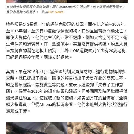
有偵爆犬被發現耳朵長滿蜱蟲。圖右為Athena的生活空間，地上滿是糞便及泥土，
且沒有足夠的飲用水。 取自
Fox News
這些都是OIG長達一年的評估內發現的狀況，而在此之前—2008年
至2016年間，至少有10隻類似情況的狗，在約旦因醫療問題死亡。
即使犬隻倖存，他們也生活的非常不健康，例如犬舍空間不足、衛
生條件差和過勞等，在一些設施中，甚至沒有提供狗碗，約旦人員
直接將食物灑在地板上餵狗。此外，OIG還觀察到至少有20隻老狗
已經超過服役年限，應該立即退休。
其實，早在2016年4月，當美國的訓犬員拜訪約旦進行動物福利檢
查時，就已提出了擔憂，隨後的報告指出了犬隻在此的高死亡率、
缺乏醫療照護、設施貧乏等問題，並表示這些狗「失去了工作意
願」。儘管有2016年的調查結果和建議，但美國國務院仍繼續把偵
爆犬送往約旦，即使採取了新的措施，如美國方在約旦佈署了全職
領犬指導員，但從Athena的狀況來看，他們未能對犬隻的狀況進行
通知或干涉。