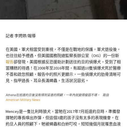
記者 李娉婷/報導
在美國，軍犬相當受到重視，不僅是在戰地的保護，軍犬退役後，
也往往給予禮遇，但美國國務院總監察長辦公室（OIG）的一份新
報告
卻發現，美國根據反恐援助計劃送往約旦的偵爆犬，受到了相
當糟糕的待遇！在2008年至2016年間，有超過10隻偵爆犬死於醫療
不善和疏忽照顧，報告中的照片更顯示，一些偵爆犬的肋骨清晰可
見、指甲過長、耳朵長滿蜱蟲，生活狀況惡劣。
Athena在抵達約旦後沒有得到妥善的照顧，一年內就變得瘦弱不堪。 取自
American Military News
Mencey是一隻比利時狼犬，當牠在2017年7月抵達約旦時，準備發
揮牠的專長嗅出炸彈，但這個3歲的孩子沒有太多的表現機會，在
約旦人員的照顧下，牠被蜱蟲和白蛉叮咬，短短幾個月就罹患血液