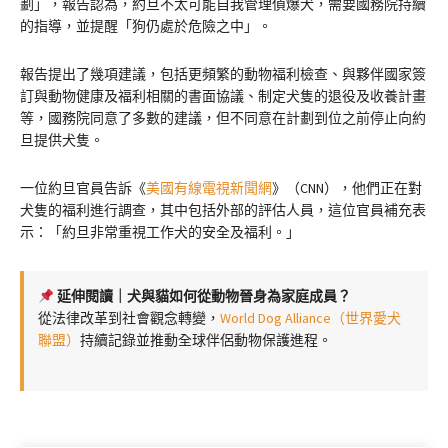
劃」，報告認為，約旦不太可能自我管理偵爆犬，需要國務院持續
的指導，並提醒「狗仍處於危險之中」。
報告提出了幾項建議，包括更頻繁的動物福利檢查、與夥伴國家簽
訂與動物健康及福利相關的書面協議、制定犬隻的退役及收養計畫
等，國務院同意了多數的建議，但不同意在計劃到位之前停止向約
旦提供犬隻。
一位約旦官員告訴《
美國有線電視新聞網
》（CNN），他們正在對
犬隻的福利進行調查，其中包括外部的評估人員，這位官員補充表
示：「約旦非常重視工作犬的安全及福利。」
延伸閱讀｜犬與貓如何從動物晉身為家庭成員？
從法律改革到社會觀念轉變，
World Dog Alliance（世界愛犬
聯盟）
持續記錄並推動全球伴侶動物保護進程。