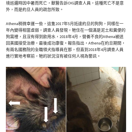
境巡邏時因中暑而死亡，獸醫告訴OIG調查人員，這種死亡不是意
外，而是約旦人員的疏忽所致。
Athena稍微幸運一些，這隻2017年5月抵達約旦的狗狗，同樣在一
年內變得相當虛弱，調查人員發現，牠住在一個滿是泥土和糞便的
狗窩裡，且沒有得到飲用水，2018年4月，營養不良的Athena被送
回美國接受治療，最後成功康復。報告指出，Athena在約旦期間，
有兩名國務院的全職領犬指導員在那，但直到2018年4月調查人員
進行實地考察前，牠的狀況沒有被任何人視為警訊。