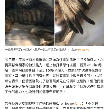
一隻體重不足的偵爆犬，及另一隻指甲過長的偵爆犬。 取自
Fox News
多年來，美國根據反恐援助計劃向夥伴國家派出了許多偵爆犬，以
提高夥伴國家的執法能力、遏止和打擊恐怖主義，截至2018年9月
底，國務院已經訓練了至少100隻偵爆犬，並將他們送往多個夥伴
國家，其中送往約旦的有61隻，是所有國家中數量最多的，OIG的
報告表示，儘管國務院花了數百萬美元在培訓和派遣狗，但他們卻
沒有確保犬隻在部屬後的健康和福利，這威脅到了偵爆犬進行檢測
工作的能力，也為牠們的健康帶來風險。
曾在偵爆犬培訓機構工作過的獸醫Karen Iovino
表示
：「不幸的
是，我們正在把狗送到一個貧瘠之地，而且當地不像我們在美國那