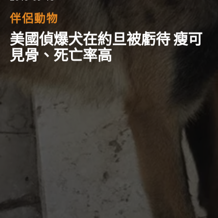
伴侶動物
美國偵爆犬在約旦被虧待 瘦可
見骨、死亡率高