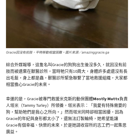
Gracie因沒有前肢，平時移動相當困難。圖片來源／amazinggracie.ga
綜合外媒報導，這隻名叫Gracie的狗狗出生後沒多久，就因沒有前
肢而被遺棄在獸醫診所，當時牠只有10周大，身體許多處還沒有長
出毛髮，身上都是蟲，獸醫診所緊急聯繫了當地救援組織，大家都
相當擔心Gracie的未來。
幸運的是，Gracie被專門救援米克斯的動保團體
Mostly Mutts
負責
人塔米（Tammy Turley）所領養，塔米表示：「我愛有特殊需要的
狗，幫助牠們是我心之所向。」然而塔米同時卻相當困擾，因為
Gracie的年紀與身形都太小了，還無法訂製輪椅，她希望能讓
Gracie有個幸福、快樂的未來，於是她請收容所的志工們一起集思
廣益。