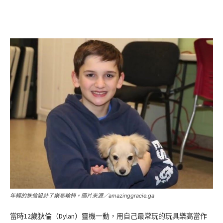
年輕的狄倫設計了樂高輪椅。圖片來源／amazinggracie.ga
當時12歲狄倫（Dylan）靈機一動，用自己最常玩的玩具樂高當作