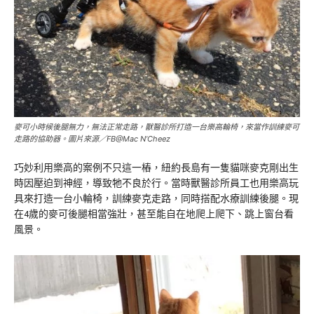
麥可小時候後腿無力，無法正常走路，獸醫診所打造一台樂高輪椅，來當作訓練麥可
走路的協助器。圖片來源／FB@Mac N’Cheez
巧妙利用樂高的案例不只這一樁，紐約長島有一隻貓咪麥克剛出生
時因壓迫到神經，導致牠不良於行。當時獸醫診所員工也用樂高玩
具來打造一台小輪椅，訓練麥克走路，同時搭配水療訓練後腿。現
在4歲的麥可後腿相當強壯，甚至能自在地爬上爬下、跳上窗台看
風景。