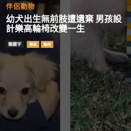
伴侶動物
幼犬出生無前肢遭遺棄 男孩設
計樂高輪椅改變一生
關鍵字
樂高
輪椅