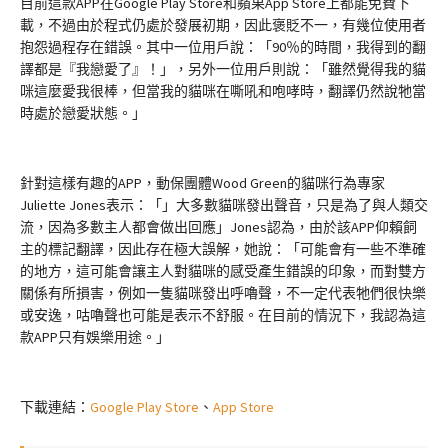
目前這款APP在Google Play Store和蘋果App Store上都能免費下
載，不過由於程式仍處於發展初期，因此褒貶不一，有幾位使用者
抱怨過程存在錯誤。其中一位用戶說：「90％的時間，我得到的翻
譯都是『我戀愛了』！」，另外一位用戶則說：「雖然覺得我的貓
咪這麼愛我很棒，但當我的貓咪在嘶吼和咆哮時，翻譯仍然說牠當
時處於戀愛狀態。」
針對這樣有趣的APP，動保團體Wood Green的貓咪行為專家
Juliette Jones表示：「」大多數貓咪發出聲音，只是為了與人類交
流，因為多數主人都會做出回應」Jones認為，由於該APP仰賴飼
主的標記翻譯，因此存在極大誤解，她說：「可能會有一些不準確
的地方，這可能會讓主人對貓咪的感受產生錯誤的印象，而對雙方
關係有所損害，例如一隻貓咪發出呼嚕聲，不一定代表牠們很快樂
或安逸，咕嚕聲也可能是表示不舒服。在目前的情況下，我認為這
款APP只有娛樂用途。」
下載連結：
Google Play Store
、
App Store