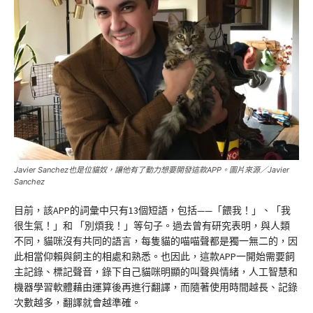
Javier Sanchez也是位貓奴，讓他有了動力想要開發這款APP。圖片來源／Javier
Sanchez
目前，該APP的詞彙中只有13個短語，包括——「餵我！」、「我
很生氣！」和 「別煩我！」等句子。過去曾有研究表明，與人類
不同，貓咪沒有共同的語言，每隻貓的喵喵聲都是獨一無二的，因
此相當仰賴與飼主的相處和熟悉。也因此，這款APP一開始需要飼
主記錄、標記聲音，錄下自己貓咪明顯的叫聲與情緒，人工智慧和
機器學習軟體藉由運算後再進行翻譯，而隨著使用時間越長、記錄
次數越多，翻譯就會越準確。