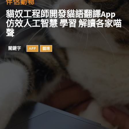
伴侶動物
貓奴工程師開發貓語翻譯App
仿效人工智慧 學習 解讀各家喵
聲
關鍵字
APP
貓咪