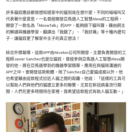
有工程師開發出貓語翻譯APP，讓飼主能與貓咪溝通。圖片來源／Pixabay
許多貓奴應該都很想知道家中的貓到底在想什麼，不同的喵喵叫又
代表著什麼意思。一名曾經開發亞馬遜人工智慧Alexa的工程師，
開發了一款名為「MeowTalk」的APP，能夠錄下貓叫聲，藉由飼主
的解讀與機器學習，翻譯出「我餓了」、「我好痛」等十種內建句
子，讓貓奴更了解家中主子的真正想法！
綜合外媒報導，這款APP由Akvelon公司所開發，主要負責開發的工
程師Javier Sanchez也是位貓奴，曾經參與亞馬遜人工智慧Alexa開
發的他，將在亞馬遜學到的機器學習精華，應用在與貓咪溝通的
APP之中。會開發這款軟體，除了Sanchez自己愛貓成痴以外，他
也希望藉由這款程式拉近人貓之間的距離，他說：「這樣的工具可
以幫助人們與他們的貓建立更多的聯繫，尤其在新冠病毒流行期
間，人們花更多時間待在家裡，我希望這款程式有助人貓互動。」