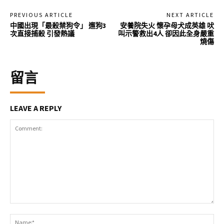
PREVIOUS ARTICLE
NEXT ARTICLE
中國出現「最殺禁狗令」 遛狗3
安養院失火 懷孕母犬成英雄 吠
次直接捕殺 引發熱議
叫示警救出4人 卻因此全身嚴重
燒傷
留言
LEAVE A REPLY
Comment:
Na